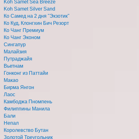
Koh Samet Sea Breeze
Koh Samet Silver Sand
Ко Самед на 2 дня "Экзотик"
Ко Куд, Клонгхин Бич Резорт
Ко Чанг Премиум
Ко Чанг Эконом
Сингапур
Малайзия
Путраджайя
Вьетнам
Гонконг из Паттайи
Макао
Бирма Янгон
Лаос
Камбоджа Пномпень
Филиппины Манила
Бали
Непал
Королевство Бутан
Золотой Треугольник