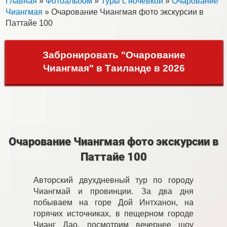
Главная
»
Фотоальбом
»
Туры с ночевкой
»
Очарование
Чиангмая
» Очарование Чиангмая фото экскурсии в
Паттайе 100
Забронировать "Очарование
Чиангмая" в Таиланде в 2026
Очарование Чиангмая фото экскурсии в
Паттайе 100
Авторский двухдневный тур по городу
Чиангмай и провинции. За два дня
побываем на горе Дой Интханон, на
горячих источниках, в пещерном городе
Чианг Дао, посмотрим вечернее шоу