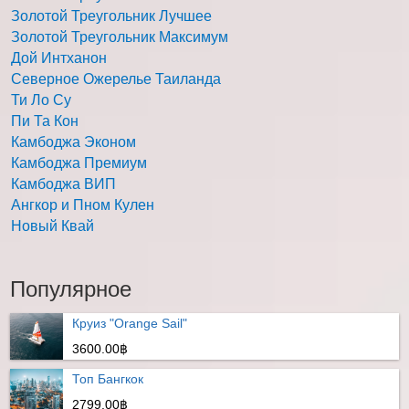
Золотой Треугольник Лучшее
Золотой Треугольник Максимум
Дой Интханон
Северное Ожерелье Таиланда
Ти Ло Су
Пи Та Кон
Камбоджа Эконом
Камбоджа Премиум
Камбоджа ВИП
Ангкор и Пном Кулен
Новый Квай
Популярное
Круиз "Orange Sail"
3600.00฿
Топ Бангкок
2799.00฿