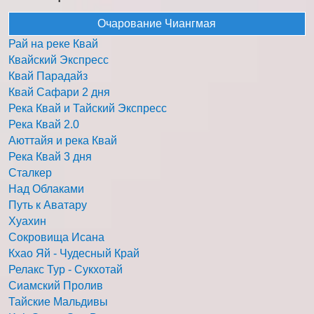
Очарование Чиангмая
Рай на реке Квай
Квайский Экспресс
Квай Парадайз
Квай Сафари 2 дня
Река Квай и Тайский Экспресс
Река Квай 2.0
Аюттайя и река Квай
Река Квай 3 дня
Сталкер
Над Облаками
Путь к Аватару
Хуахин
Сокровища Исана
Кхао Яй - Чудесный Край
Релакс Тур - Сукхотай
Сиамский Пролив
Тайские Мальдивы