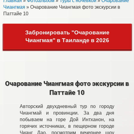
Главная
»
Фотоальбом
»
Туры с ночевкой
»
Очарование
Чиангмая
» Очарование Чиангмая фото экскурсии в
Паттайе 10
Забронировать "Очарование
Чиангмая" в Таиланде в 2026
Очарование Чиангмая фото экскурсии в
Паттайе 10
Авторский двухдневный тур по городу
Чиангмай и провинции. За два дня
побываем на горе Дой Интханон, на
горячих источниках, в пещерном городе
Чианг Дао, посмотрим вечернее шоу