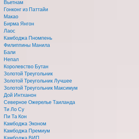
Вьетнам
Гонконг из Паттайи
Макао
Бирма Янгон
Лаос
Камбоджа Пномпень
Филиппины Манила
Бали
Непал
Королевство Бутан
Золотой Треугольник
Золотой Треугольник Лучшее
Золотой Треугольник Максимум
Дой Интханон
Северное Ожерелье Таиланда
Ти Ло Су
Пи Та Кон
Камбоджа Эконом
Камбоджа Премиум
Камбоджа ВИП