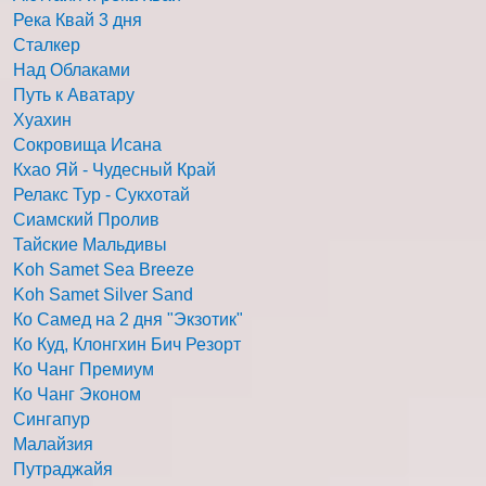
Река Квай 3 дня
Сталкер
Над Облаками
Путь к Аватару
Хуахин
Сокровища Исана
Кхао Яй - Чудесный Край
Релакс Тур - Сукхотай
Сиамский Пролив
Тайские Мальдивы
Koh Samet Sea Breeze
Koh Samet Silver Sand
Ко Самед на 2 дня "Экзотик"
Ко Куд, Клонгхин Бич Резорт
Ко Чанг Премиум
Ко Чанг Эконом
Сингапур
Малайзия
Путраджайя