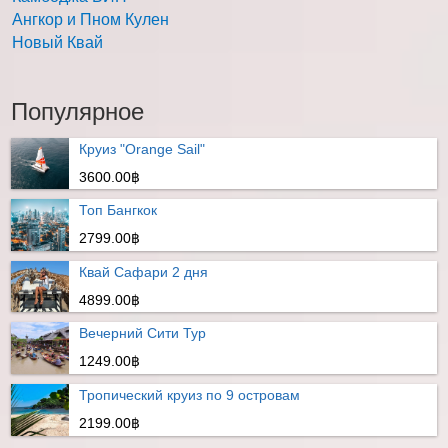
Ангкор и Пном Кулен
Новый Квай
Популярное
Круиз "Orange Sail"
3600.00฿
Топ Бангкок
2799.00฿
Квай Сафари 2 дня
4899.00฿
Вечерний Сити Тур
1249.00฿
Тропический круиз по 9 островам
2199.00฿