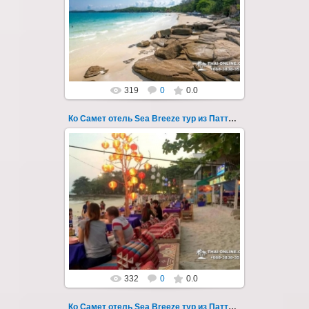
ночевкой в отеле "Sea Breeze" на пляже Ао
Пхай - фотография 108
Запове...
Thai-Online
319
0
0.0
Ко Самет отель Sea Breeze тур из Паттайи фото 109
01.08.2022
Экскурсия на остров Самет из Паттайи, с
ночевкой в отеле "Sea Breeze" на пляже Ао
Пхай - фотография 109
Запове...
Thai-Online
332
0
0.0
Ко Самет отель Sea Breeze тур из Паттайи фото 11