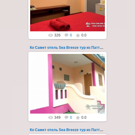
Пхай - фотография 124
Запове...
Thai-Online
326
0
0.0
Ко Самет отель Sea Breeze тур из Паттайи фото 125
01.08.2022
Экскурсия на остров Самет из Паттайи, с
ночевкой в отеле "Sea Breeze" на пляже Ао
Пхай - фотография 125
Запове...
Thai-Online
349
0
0.0
Ко Самет отель Sea Breeze тур из Паттайи фото 126