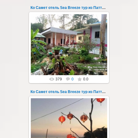
Ко Самет отель Sea Breeze тур из Паттайи фото 135
01.08.2022
Экскурсия на остров Самет из Паттайи, с
ночевкой в отеле "Sea Breeze" на пляже Ао
Пхай - фотография 135
Запове...
Thai-Online
379
0
0.0
Ко Самет отель Sea Breeze тур из Паттайи фото 136
01.08.2022
Экскурсия на остров Самет из Паттайи, с
ночевкой в отеле "Sea Breeze" на пляже Ао
Пхай - фотография 136
Запове...