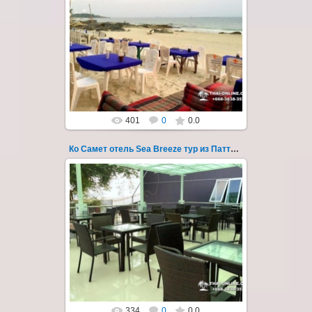
01.08.2022
Экскурсия на остров Самет из Паттайи, с
ночевкой в отеле "Sea Breeze" на пляже Ао
Пхай - фотография 117
Запове...
Thai-Online
401
0
0.0
Ко Самет отель Sea Breeze тур из Паттайи фото 118
01.08.2022
Экскурсия на остров Самет из Паттайи, с
ночевкой в отеле "Sea Breeze" на пляже Ао
Пхай - фотография 118
Запове...
Thai-Online
334
0
0.0