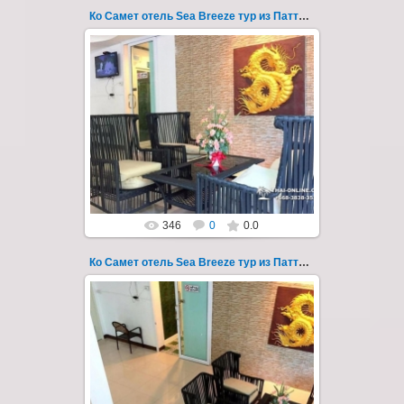
Ко Самет отель Sea Breeze тур из Паттайи фото 114
01.08.2022
Экскурсия на остров Самет из Паттайи, с
ночевкой в отеле "Sea Breeze" на пляже Ао
Пхай - фотография 114
Запове...
Thai-Online
346
0
0.0
Ко Самет отель Sea Breeze тур из Паттайи фото 115
01.08.2022
Экскурсия на остров Самет из Паттайи, с
ночевкой в отеле "Sea Breeze" на пляже Ао
Пхай - фотография 115
Запове...