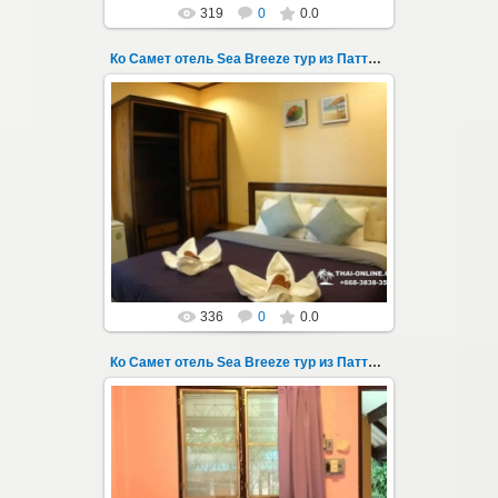
319
0
0.0
Ко Самет отель Sea Breeze тур из Паттайи фото 102
01.08.2022
Экскурсия на остров Самет из Паттайи, с
ночевкой в отеле "Sea Breeze" на пляже Ао
Пхай - фотография 102
Запове...
Thai-Online
336
0
0.0
Ко Самет отель Sea Breeze тур из Паттайи фото 103
01.08.2022
Экскурсия на остров Самет из Паттайи, с
ночевкой в отеле "Sea Breeze" на пляже Ао