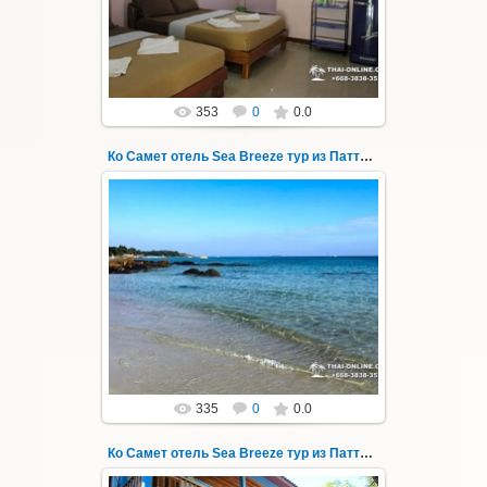
Запове...
Thai-Online
353
0
0.0
Ко Самет отель Sea Breeze тур из Паттайи фото 141
01.08.2022
Экскурсия на остров Самет из Паттайи, с
ночевкой в отеле "Sea Breeze" на пляже Ао
Пхай - фотография 141
Запове...
Thai-Online
335
0
0.0
Ко Самет отель Sea Breeze тур из Паттайи фото 142