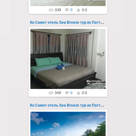
339
0
0.0
Ко Самет отель Sea Breeze тур из Паттайи фото 107
01.08.2022
Экскурсия на остров Самет из Паттайи, с
ночевкой в отеле "Sea Breeze" на пляже Ао
Пхай - фотография 107
Запове...
Thai-Online
349
0
0.0
Ко Самет отель Sea Breeze тур из Паттайи фото 108
01.08.2022
Экскурсия на остров Самет из Паттайи, с