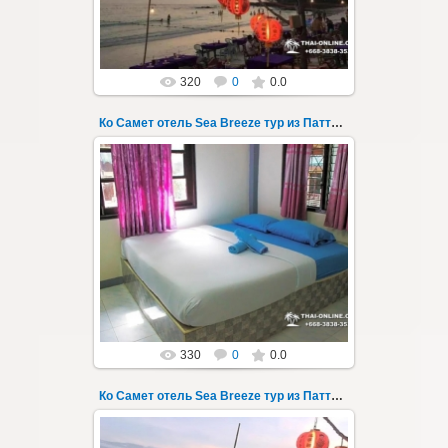
Thai-Online
320
0
0.0
Ко Самет отель Sea Breeze тур из Паттайи фото 137
01.08.2022
Экскурсия на остров Самет из Паттайи, с
ночевкой в отеле "Sea Breeze" на пляже Ао
Пхай - фотография 137
Запове...
Thai-Online
330
0
0.0
Ко Самет отель Sea Breeze тур из Паттайи фото 138