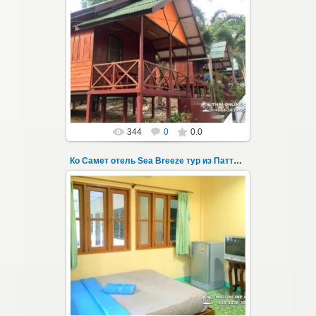
01.08.2022
Экскурсия на остров Самет из Паттайи, с
ночевкой в отеле "Sea Breeze" на пляже Ао
Пхай - фотография 100
Запове...
Thai-Online
344
0
0.0
Ко Самет отель Sea Breeze тур из Паттайи фото 101
01.08.2022
Экскурсия на остров Самет из Паттайи, с
ночевкой в отеле "Sea Breeze" на пляже Ао
Пхай - фотография 101
Запове...
Thai-Online