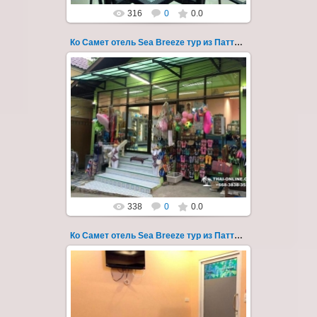
316
0
0.0
Ко Самет отель Sea Breeze тур из Паттайи фото 123
01.08.2022
Экскурсия на остров Самет из Паттайи, с
ночевкой в отеле "Sea Breeze" на пляже Ао
Пхай - фотография 123
Запове...
Thai-Online
338
0
0.0
Ко Самет отель Sea Breeze тур из Паттайи фото 124
01.08.2022
Экскурсия на остров Самет из Паттайи, с
ночевкой в отеле "Sea Breeze" на пляже Ао