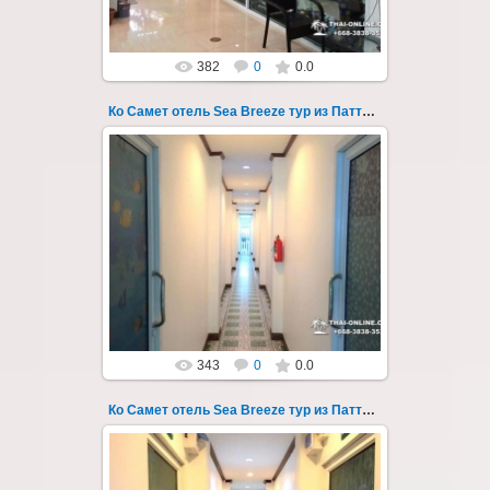
382
0
0.0
Ко Самет отель Sea Breeze тур из Паттайи фото 132
01.08.2022
Экскурсия на остров Самет из Паттайи, с
ночевкой в отеле "Sea Breeze" на пляже Ао
Пхай - фотография 132
Запове...
Thai-Online
343
0
0.0
Ко Самет отель Sea Breeze тур из Паттайи фото 133