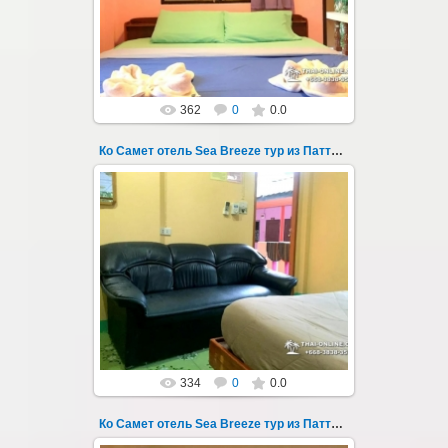
Пхай - фотография 103
Запове...
Thai-Online
362
0
0.0
Ко Самет отель Sea Breeze тур из Паттайи фото 104
01.08.2022
Экскурсия на остров Самет из Паттайи, с
ночевкой в отеле "Sea Breeze" на пляже Ао
Пхай - фотография 104
Запове...
Thai-Online
334
0
0.0
Ко Самет отель Sea Breeze тур из Паттайи фото 105