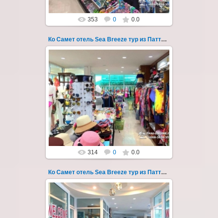
353
0
0.0
Ко Самет отель Sea Breeze тур из Паттайи фото 128
01.08.2022
Экскурсия на остров Самет из Паттайи, с
ночевкой в отеле "Sea Breeze" на пляже Ао
Пхай - фотография 128
Запове...
Thai-Online
314
0
0.0
Ко Самет отель Sea Breeze тур из Паттайи фото 129
01.08.2022