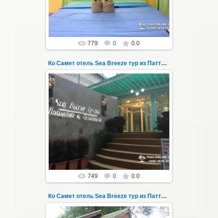
Thai-Online
779
0
0.0
Ко Самет отель Sea Breeze тур из Паттайи фото 10
01.06.2020
Экскурсия на остров Самет из Паттайи, с
ночевкой в отеле "Sea Breeze" на пляже Ао
Пхай - фотография 10
Заповед...
Thai-Online
749
0
0.0
Ко Самет отель Sea Breeze тур из Паттайи фото 100