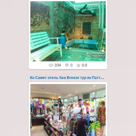
01.08.2022
Экскурсия на остров Самет из Паттайи, с
ночевкой в отеле "Sea Breeze" на пляже Ао
Пхай - фотография 126
Запове...
Thai-Online
334
0
0.0
Ко Самет отель Sea Breeze тур из Паттайи фото 127
01.08.2022
Экскурсия на остров Самет из Паттайи, с
ночевкой в отеле "Sea Breeze" на пляже Ао
Пхай - фотография 127
Запове...
Thai-Online