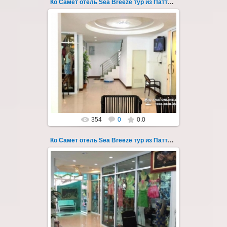
Ко Самет отель Sea Breeze тур из Паттайи фото 130
01.08.2022
Экскурсия на остров Самет из Паттайи, с
ночевкой в отеле "Sea Breeze" на пляже Ао
Пхай - фотография 130
Запове...
Thai-Online
354
0
0.0
Ко Самет отель Sea Breeze тур из Паттайи фото 131
01.08.2022
Экскурсия на остров Самет из Паттайи, с
ночевкой в отеле "Sea Breeze" на пляже Ао
Пхай - фотография 131
Запове...
Thai-Online