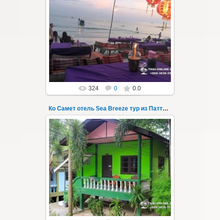
01.08.2022
Экскурсия на остров Самет из Паттайи, с
ночевкой в отеле "Sea Breeze" на пляже Ао
Пхай - фотография 138
Запове...
Thai-Online
324
0
0.0
Ко Самет отель Sea Breeze тур из Паттайи фото 139
01.08.2022
Экскурсия на остров Самет из Паттайи, с
ночевкой в отеле "Sea Breeze" на пляже Ао
Пхай - фотография 139
Запове...
Thai-Online