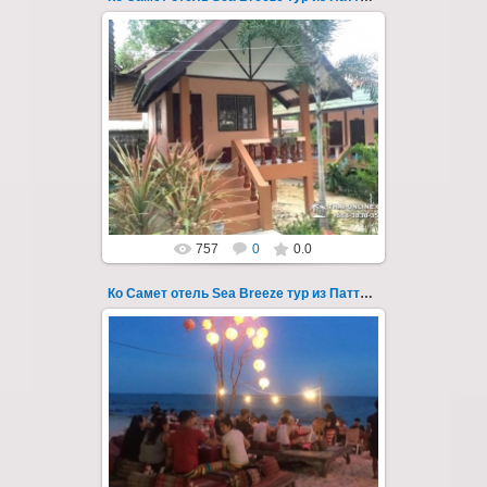
01.06.2020
Экскурсия на остров Самет из Паттайи, с
ночевкой в отеле "Sea Breeze" на пляже Ао
Пхай - фотография 11
Заповед...
Thai-Online
757
0
0.0
Ко Самет отель Sea Breeze тур из Паттайи фото 110
01.08.2022
Экскурсия на остров Самет из Паттайи, с
ночевкой в отеле "Sea Breeze" на пляже Ао
Пхай - фотография 110
Запове...
Thai-Online