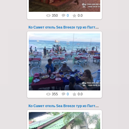
350
0
0.0
Ко Самет отель Sea Breeze тур из Паттайи фото 111
01.08.2022
Экскурсия на остров Самет из Паттайи, с
ночевкой в отеле "Sea Breeze" на пляже Ао
Пхай - фотография 111
Запове...
Thai-Online
355
0
0.0
Ко Самет отель Sea Breeze тур из Паттайи фото 112
01.08.2022