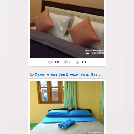
01.08.2022
Экскурсия на остров Самет из Паттайи, с
ночевкой в отеле "Sea Breeze" на пляже Ао
Пхай - фотография 105
Запове...
Thai-Online
330
0
0.0
Ко Самет отель Sea Breeze тур из Паттайи фото 106
01.08.2022
Экскурсия на остров Самет из Паттайи, с
ночевкой в отеле "Sea Breeze" на пляже Ао
Пхай - фотография 106
Запове...
Thai-Online