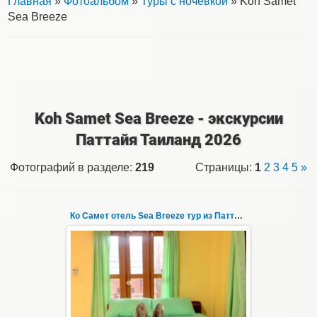
Главная
»
Фотоальбом
»
Туры с ночевкой
» Koh Samet
Sea Breeze
Koh Samet Sea Breeze - экскурсии
Паттайя Таиланд 2026
Фотографий в разделе
:
219
Страницы
:
1
2
3
4
5
»
Ко Самет отель Sea Breeze тур из Паттайи фото 1
01.06.2020
Экскурсия на остров Самет из Паттайи, с
ночевкой в отеле "Sea Breeze" на пляже Ао
Пхай - фотография 1
Заповедн...