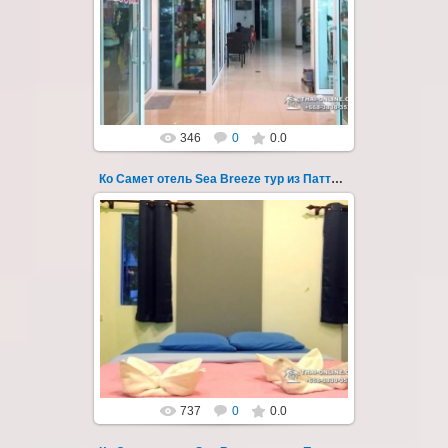
Экскурсия на остров Самет из Паттайи, с
ночевкой в отеле "Sea Breeze" на пляже Ао
Пхай - фотография 129
Запове...
Thai-Online
346
0
0.0
Ко Самет отель Sea Breeze тур из Паттайи фото 13
01.06.2020
Экскурсия на остров Самет из Паттайи, с
ночевкой в отеле "Sea Breeze" на пляже Ао
Пхай - фотография 13
Заповед...
Thai-Online
737
0
0.0