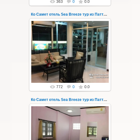
363
0
0.0
Ко Самет отель Sea Breeze тур из Паттайи фото 14
01.06.2020
Экскурсия на остров Самет из Паттайи, с
ночевкой в отеле "Sea Breeze" на пляже Ао
Пхай - фотография 14
Заповед...
Thai-Online
772
0
0.0
Ко Самет отель Sea Breeze тур из Паттайи фото 140
01.08.2022
Экскурсия на остров Самет из Паттайи, с
ночевкой в отеле "Sea Breeze" на пляже Ао
Пхай - фотография 140