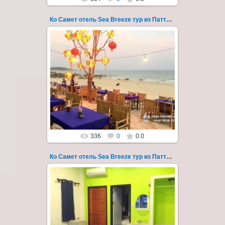
Ко Самет отель Sea Breeze тур из Паттайи фото 119
01.08.2022
Экскурсия на остров Самет из Паттайи, с
ночевкой в отеле "Sea Breeze" на пляже Ао
Пхай - фотография 119
Запове...
Thai-Online
336
0
0.0
Ко Самет отель Sea Breeze тур из Паттайи фото 12
01.06.2020
Экскурсия на остров Самет из Паттайи, с
ночевкой в отеле "Sea Breeze" на пляже Ао
Пхай - фотография 12