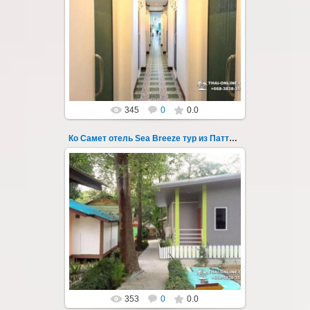
01.08.2022
Экскурсия на остров Самет из Паттайи, с
ночевкой в отеле "Sea Breeze" на пляже Ао
Пхай - фотография 133
Запове...
Thai-Online
345
0
0.0
Ко Самет отель Sea Breeze тур из Паттайи фото 134
01.08.2022
Экскурсия на остров Самет из Паттайи, с
ночевкой в отеле "Sea Breeze" на пляже Ао
Пхай - фотография 134
Запове...
Thai-Online
353
0
0.0