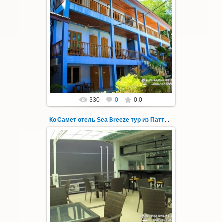
01.08.2022
Экскурсия на остров Самет из Паттайи, с
ночевкой в отеле "Sea Breeze" на пляже Ао
Пхай - фотография 142
Запове...
Thai-Online
330
0
0.0
Ко Самет отель Sea Breeze тур из Паттайи фото 143
01.08.2022
Экскурсия на остров Самет из Паттайи, с
ночевкой в отеле "Sea Breeze" на пляже Ао
Пхай - фотография 143
Запове...
Thai-Online