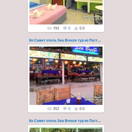
Заповед...
Thai-Online
793
0
0.0
Ко Самет отель Sea Breeze тур из Паттайи фото 120
01.08.2022
Экскурсия на остров Самет из Паттайи, с
ночевкой в отеле "Sea Breeze" на пляже Ао
Пхай - фотография 120
Запове...
Thai-Online
352
0
0.0
Ко Самет отель Sea Breeze тур из Паттайи фото 121