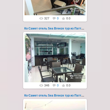
Thai-Online
327
0
0.0
Ко Самет отель Sea Breeze тур из Паттайи фото 116
01.08.2022
Экскурсия на остров Самет из Паттайи, с
ночевкой в отеле "Sea Breeze" на пляже Ао
Пхай - фотография 116
Запове...
Thai-Online
346
0
0.0
Ко Самет отель Sea Breeze тур из Паттайи фото 117