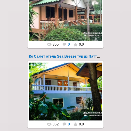
Экскурсия на остров Самет из Паттайи, с
ночевкой в отеле "Sea Breeze" на пляже Ао
Пхай - фотография 112
Запове...
Thai-Online
355
0
0.0
Ко Самет отель Sea Breeze тур из Паттайи фото 113
01.08.2022
Экскурсия на остров Самет из Паттайи, с
ночевкой в отеле "Sea Breeze" на пляже Ао
Пхай - фотография 113
Запове...
Thai-Online
362
0
0.0