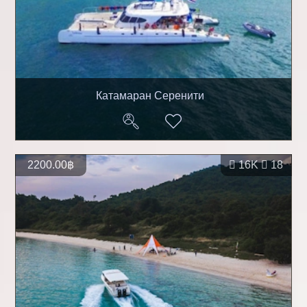
Катамаран Серенити
2200.00฿
16K
18