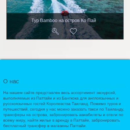
Тур Bamboo на остров Ко Пай
О нас
На нашем сайте представлен весь ассортимент экскурсий,
выполняемых из Паттайи и из Бангкока для англоязычных и
русскоязычных гостей Королевства Таиланд. Помимо туров и
путешествий, сегодня у нас можно заказать такси по Таиланду,
трансферы на острова, забронировать авиабилеты и отели по
всему миру, найти жилье в аренду в Паттайе, забронировать
бесплатный трансфер в магазины Паттайи.