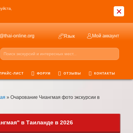
×
уйста,
o@thai-online.org
Мой аккаунт
Язык
ПРАЙС-ЛИСТ
ФОРУМ
ОТЗЫВЫ
КОНТАКТЫ
мая
» Очарование Чиангмая фото экскурсии в
гмая" в Таиланде в 2026