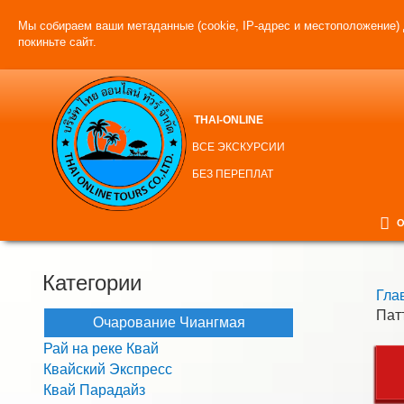
Мы собираем ваши метаданные (cookie, IP-адрес и местоположение) 
покиньте сайт.
THAI-ONLINE
ВСЕ ЭКСКУРСИИ
БЕЗ ПЕРЕПЛАТ
О
Категории
Гла
Пат
Очарование Чиангмая
Рай на реке Квай
Квайский Экспресс
Квай Парадайз