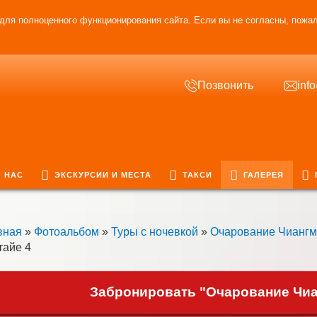
для полноценного функционирования сайта. Если вы не согласны, пожал
Позвонить
inf
 НАС
ЭКСКУРСИИ И МЕСТА
ТАКСИ
ГАЛЕРЕЯ
вная
»
Фотоальбом
»
Туры с ночевкой
»
Очарование Чианг
тайе 4
Забронировать "Очарование Чиан