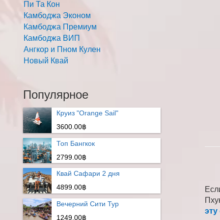
Пи Та Кон
Камбоджа Эконом
Камбоджа Премиум
Камбоджа ВИП
Ангкор и Пном Кулен
Новый Квай
Популярное
Круиз "Orange Sail"
3600.00฿
Топ Бангкок
2799.00฿
Квай Сафари 2 дня
4899.00฿
Есл
Пху
Вечерний Сити Тур
эту
1249.00฿