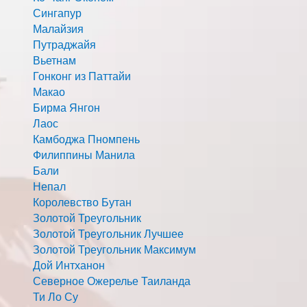
Сингапур
Малайзия
Путраджайя
Вьетнам
Гонконг из Паттайи
Макао
Бирма Янгон
Лаос
Камбоджа Пномпень
Филиппины Манила
Бали
Непал
Королевство Бутан
Золотой Треугольник
Золотой Треугольник Лучшее
Золотой Треугольник Максимум
Дой Интханон
Северное Ожерелье Таиланда
Ти Ло Су