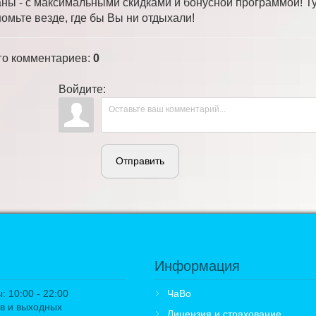
аны - с максимальными скидками и бонусной программой! Ту
номьте везде, где бы Вы ни отдыхали!
го комментариев
:
0
Войдите:
Отправить
Информация
 10:00 - 22:00
ЧаВо
в и выходных
Лицензия и страхование