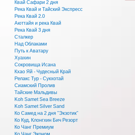
Квай Сафари 2 дня
Река Квай и Тайский Экспресс
Река Квай 2.0
Аюттайя и река Квай
Река Квай 3 дня
Сталкер
Над Облаками
Путь к Аватару
Хуахин
Сокровища Исана
Кхао Яй - Чудесный Край
Релакс Тур - Сукхотай
Сиамский Пролив
Тайские Мальдивы
Koh Samet Sea Breeze
Koh Samet Silver Sand
Ко Самед на 2 дня "Экзотик"
Ко Куд, Клонгхин Бич Резорт
Ко Чанг Премиум
Ко Чанг Эконом