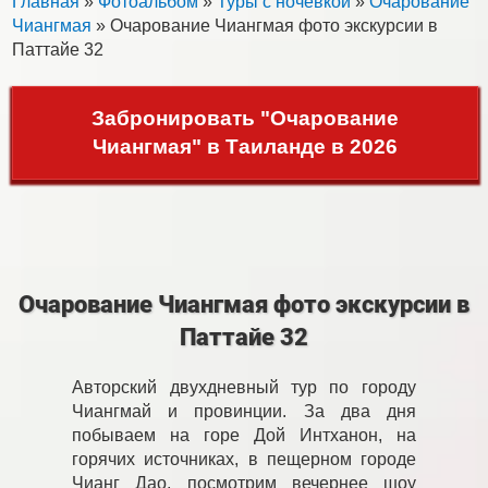
Главная
»
Фотоальбом
»
Туры с ночевкой
»
Очарование
Чиангмая
» Очарование Чиангмая фото экскурсии в
Паттайе 32
Забронировать "Очарование
Чиангмая" в Таиланде в 2026
Очарование Чиангмая фото экскурсии в
Паттайе 32
Авторский двухдневный тур по городу
Чиангмай и провинции. За два дня
побываем на горе Дой Интханон, на
горячих источниках, в пещерном городе
Чианг Дао, посмотрим вечернее шоу