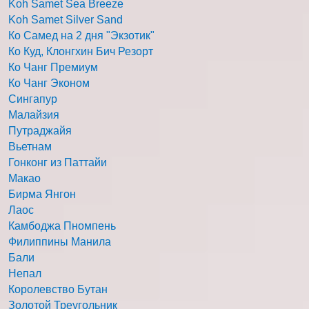
Koh Samet Sea Breeze
Koh Samet Silver Sand
Ко Самед на 2 дня "Экзотик"
Ко Куд, Клонгхин Бич Резорт
Ко Чанг Премиум
Ко Чанг Эконом
Сингапур
Малайзия
Путраджайя
Вьетнам
Гонконг из Паттайи
Макао
Бирма Янгон
Лаос
Камбоджа Пномпень
Филиппины Манила
Бали
Непал
Королевство Бутан
Золотой Треугольник