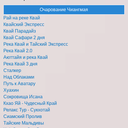
Очарование Чиангмая
Рай на реке Квай
Квайский Экспресс
Квай Парадайз
Квай Сафари 2 дня
Река Квай и Тайский Экспресс
Река Квай 2.0
Аюттайя и река Квай
Река Квай 3 дня
Сталкер
Над Облаками
Путь к Аватару
Хуахин
Сокровища Исана
Кхао Яй - Чудесный Край
Релакс Тур - Сукхотай
Сиамский Пролив
Тайские Мальдивы