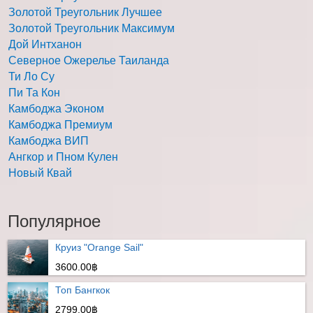
Золотой Треугольник Лучшее
Золотой Треугольник Максимум
Дой Интханон
Северное Ожерелье Таиланда
Ти Ло Су
Пи Та Кон
Камбоджа Эконом
Камбоджа Премиум
Камбоджа ВИП
Ангкор и Пном Кулен
Новый Квай
Популярное
Круиз "Orange Sail"
3600.00฿
Топ Бангкок
2799.00฿