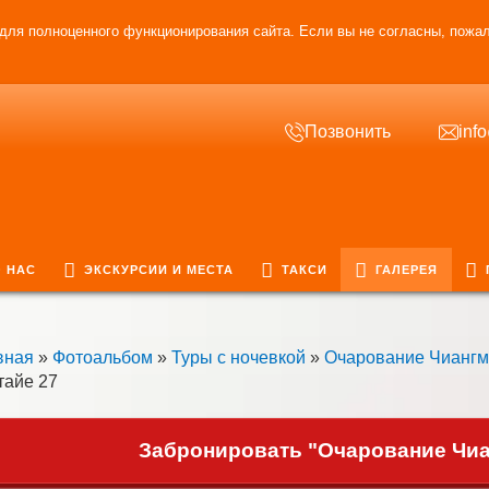
для полноценного функционирования сайта. Если вы не согласны, пожал
Позвонить
inf
 НАС
ЭКСКУРСИИ И МЕСТА
ТАКСИ
ГАЛЕРЕЯ
вная
»
Фотоальбом
»
Туры с ночевкой
»
Очарование Чианг
тайе 27
Забронировать "Очарование Чиан