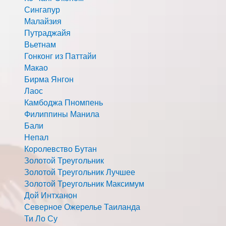
Сингапур
Малайзия
Путраджайя
Вьетнам
Гонконг из Паттайи
Макао
Бирма Янгон
Лаос
Камбоджа Пномпень
Филиппины Манила
Бали
Непал
Королевство Бутан
Золотой Треугольник
Золотой Треугольник Лучшее
Золотой Треугольник Максимум
Дой Интханон
Северное Ожерелье Таиланда
Ти Ло Су