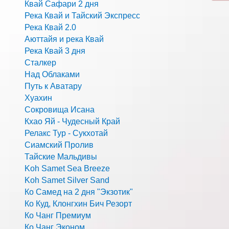
Квай Сафари 2 дня
Река Квай и Тайский Экспресс
Река Квай 2.0
Аюттайя и река Квай
Река Квай 3 дня
Сталкер
Над Облаками
Путь к Аватару
Хуахин
Сокровища Исана
Кхао Яй - Чудесный Край
Релакс Тур - Сукхотай
Сиамский Пролив
Тайские Мальдивы
Koh Samet Sea Breeze
Koh Samet Silver Sand
Ко Самед на 2 дня "Экзотик"
Ко Куд, Клонгхин Бич Резорт
Ко Чанг Премиум
Ко Чанг Эконом