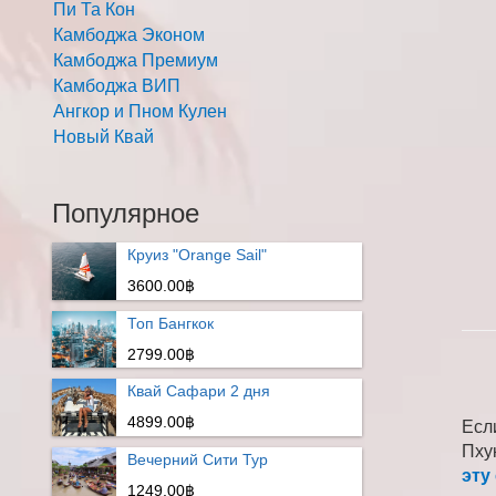
Пи Та Кон
Камбоджа Эконом
Камбоджа Премиум
Камбоджа ВИП
Ангкор и Пном Кулен
Новый Квай
Популярное
Круиз "Orange Sail"
3600.00฿
Топ Бангкок
2799.00฿
Квай Сафари 2 дня
4899.00฿
Есл
Пху
Вечерний Сити Тур
эту
1249.00฿