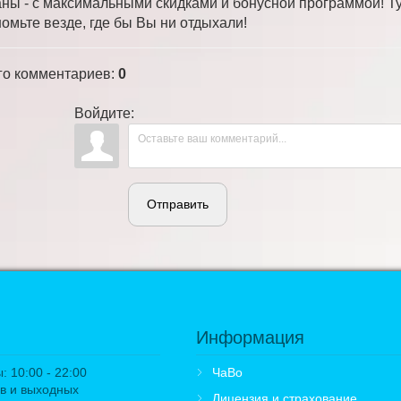
аны - с максимальными скидками и бонусной программой! Ту
номьте везде, где бы Вы ни отдыхали!
го комментариев
:
0
Войдите:
Отправить
Информация
 10:00 - 22:00
ЧаВо
в и выходных
Лицензия и страхование