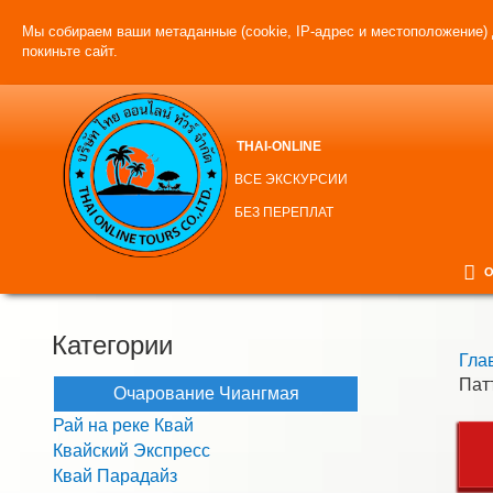
Мы собираем ваши метаданные (cookie, IP-адрес и местоположение) 
покиньте сайт.
THAI-ONLINE
ВСЕ ЭКСКУРСИИ
БЕЗ ПЕРЕПЛАТ
О
Категории
Гла
Пат
Очарование Чиангмая
Рай на реке Квай
Квайский Экспресс
Квай Парадайз