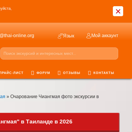
×
уйста,
o@thai-online.org
Мой аккаунт
Язык
ПРАЙС-ЛИСТ
ФОРУМ
ОТЗЫВЫ
КОНТАКТЫ
мая
» Очарование Чиангмая фото экскурсии в
гмая" в Таиланде в 2026