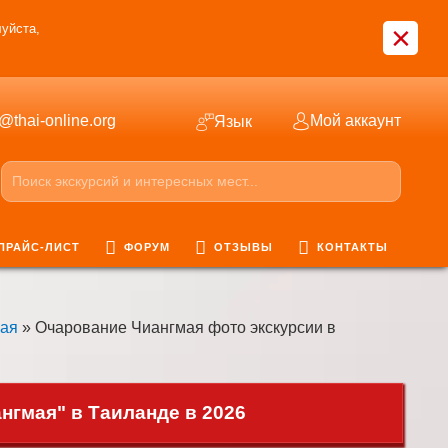
×
уйста,
o@thai-online.org
Мой аккаунт
Язык
ПРАЙС-ЛИСТ
ФОРУМ
ОТЗЫВЫ
КОНТАКТЫ
мая
» Очарование Чиангмая фото экскурсии в
гмая" в Таиланде в 2026