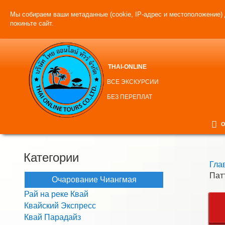
Мы собираем ваши метаданные (cookie, IP-адрес и местоположение) 
покиньте сайт.
THAI-ONLINE
ВСЕ ЭКСКУРСИИ
БЕЗ ПЕРЕПЛАТ
О
Категории
Гла
Пат
Очарование Чиангмая
Рай на реке Квай
Квайский Экспресс
Квай Парадайз