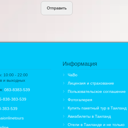
Отправить
Информация
 10:00 - 22:00
ЧаВо
в и выходных
Лицензия и страхование
я:
083-8383-539
Пользовательское соглашение
6-838-383-539
Фотогалерея
Купить пакетный тур в Таиланд
8-383-539
Авиабилеты в Таиланд
aionlinetours
Отели в Таиланде и не только
nline