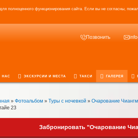
для полноценного функционирования сайта. Если вы не согласны, пожал
Позвонить
inf
 НАС
ЭКСКУРСИИ И МЕСТА
ТАКСИ
ГАЛЕРЕЯ
вная
»
Фотоальбом
»
Туры с ночевкой
»
Очарование Чианг
тайе 23
Забронировать "Очарование Чиан