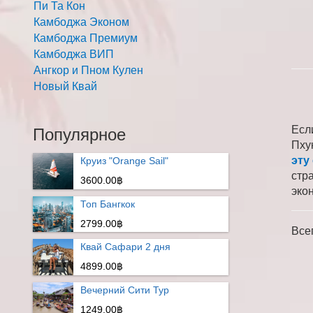
Пи Та Кон
Камбоджа Эконом
Камбоджа Премиум
Камбоджа ВИП
Ангкор и Пном Кулен
Новый Квай
Есл
Популярное
Пху
эту
Круиз "Orange Sail"
стр
3600.00฿
эко
Топ Бангкок
2799.00฿
Все
Квай Сафари 2 дня
4899.00฿
Вечерний Сити Тур
1249.00฿