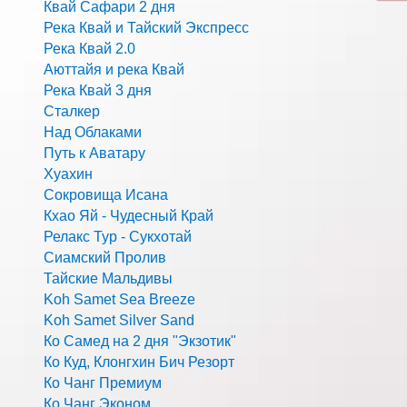
Квай Сафари 2 дня
Река Квай и Тайский Экспресс
Река Квай 2.0
Аюттайя и река Квай
Река Квай 3 дня
Сталкер
Над Облаками
Путь к Аватару
Хуахин
Сокровища Исана
Кхао Яй - Чудесный Край
Релакс Тур - Сукхотай
Сиамский Пролив
Тайские Мальдивы
Koh Samet Sea Breeze
Koh Samet Silver Sand
Ко Самед на 2 дня "Экзотик"
Ко Куд, Клонгхин Бич Резорт
Ко Чанг Премиум
Ко Чанг Эконом