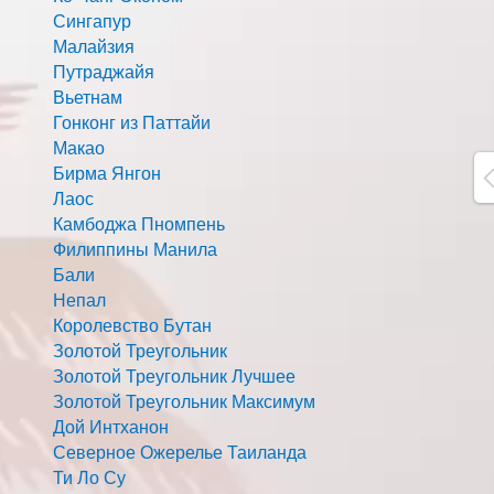
Сингапур
Малайзия
Путраджайя
Вьетнам
Гонконг из Паттайи
Макао
Бирма Янгон
Лаос
Камбоджа Пномпень
Филиппины Манила
Бали
Непал
Королевство Бутан
Золотой Треугольник
Золотой Треугольник Лучшее
Золотой Треугольник Максимум
Дой Интханон
Северное Ожерелье Таиланда
Ти Ло Су