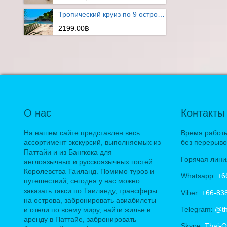
Тропический круиз по 9 островам
2199.00฿
О нас
Контакты
На нашем сайте представлен весь
Время работы:
ассортимент экскурсий, выполняемых из
без перерыво
Паттайи и из Бангкока для
Горячая лини
англоязычных и русскоязычных гостей
Королевства Таиланд. Помимо туров и
Whatsapp:
+6
путешествий, сегодня у нас можно
заказать такси по Таиланду, трансферы
Viber:
+66-83
на острова, забронировать авиабилеты
Telegram:
@th
и отели по всему миру, найти жилье в
аренду в Паттайе, забронировать
Skype:
Thai-O