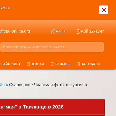
×
уйста,
o@thai-online.org
Мой аккаунт
Язык
ПРАЙС-ЛИСТ
ФОРУМ
ОТЗЫВЫ
КОНТАКТЫ
мая
» Очарование Чиангмая фото экскурсии в
гмая" в Таиланде в 2026