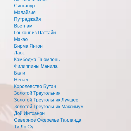
Сингапур
Малайзия
Путраджайя
Вьетнам
Гонконг из Паттайи
Макао
Бирма Янгон
Лаос
Камбоджа Пномпень
Филиппины Манила
Бали
Непал
Королевство Бутан
Золотой Треугольник
Золотой Треугольник Лучшее
Золотой Треугольник Максимум
Дой Интханон
Северное Ожерелье Таиланда
Ти Ло Су