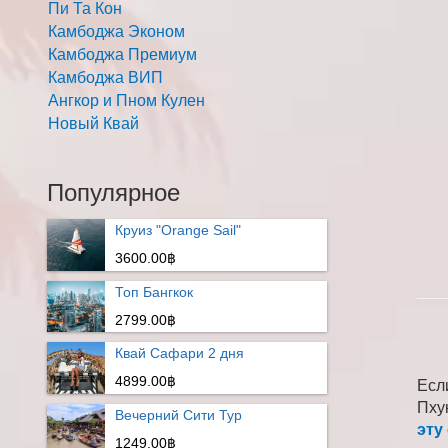
Пи Та Кон
Камбоджа Эконом
Камбоджа Премиум
Камбоджа ВИП
Ангкор и Пном Кулен
Новый Квай
Популярное
Круиз "Orange Sail"
3600.00฿
Топ Бангкок
2799.00฿
Квай Сафари 2 дня
4899.00฿
Есл
Пху
Вечерний Сити Тур
эту
1249.00฿