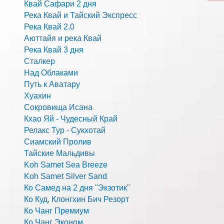
Квай Сафари 2 дня
Река Квай и Тайский Экспресс
Река Квай 2.0
Аюттайя и река Квай
Река Квай 3 дня
Сталкер
Над Облаками
Путь к Аватару
Хуахин
Сокровища Исана
Кхао Яй - Чудесный Край
Релакс Тур - Сукхотай
Сиамский Пролив
Тайские Мальдивы
Koh Samet Sea Breeze
Koh Samet Silver Sand
Ко Самед на 2 дня "Экзотик"
Ко Куд, Клонгхин Бич Резорт
Ко Чанг Премиум
Ко Чанг Эконом