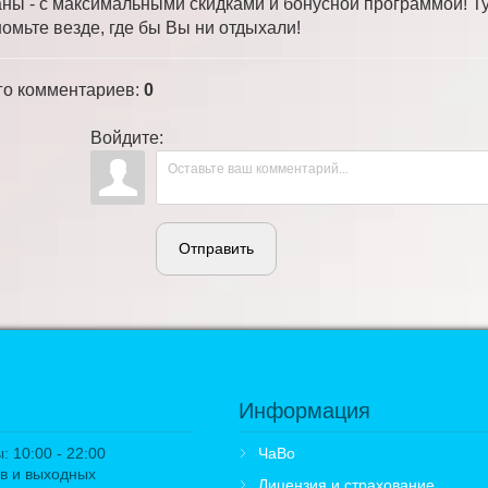
аны - с максимальными скидками и бонусной программой! Ту
номьте везде, где бы Вы ни отдыхали!
го комментариев
:
0
Войдите:
Отправить
Информация
 10:00 - 22:00
ЧаВо
в и выходных
Лицензия и страхование