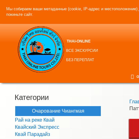
Мы собираем ваши метаданные (cookie, IP-адрес и местоположение) 
покиньте сайт.
THAI-ONLINE
ВСЕ ЭКСКУРСИИ
БЕЗ ПЕРЕПЛАТ
О
Категории
Гла
Пат
Очарование Чиангмая
Рай на реке Квай
Квайский Экспресс
Квай Парадайз