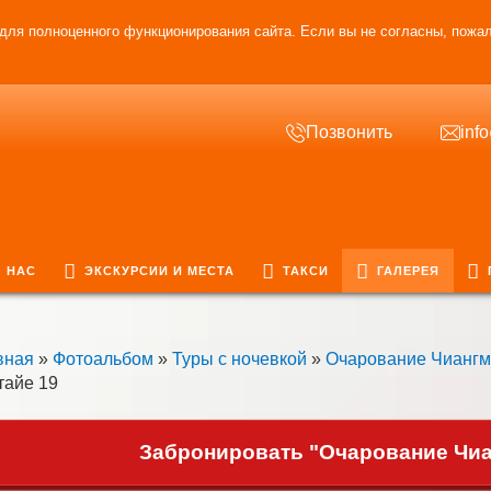
для полноценного функционирования сайта. Если вы не согласны, пожал
Позвонить
inf
 НАС
ЭКСКУРСИИ И МЕСТА
ТАКСИ
ГАЛЕРЕЯ
вная
»
Фотоальбом
»
Туры с ночевкой
»
Очарование Чианг
тайе 19
Забронировать "Очарование Чиан