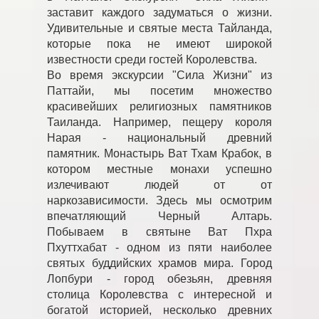
заставит каждого задуматься о жизни.
Удивительные и святые места Тайланда,
которые пока не имеют широкой
известности среди гостей Королевства.
Во время экскурсии "Сила Жизни" из
Паттайи, мы посетим множество
красивейших религиозных памятников
Таиланда. Например, пещеру короля
Нарая - национальный древний
памятник. Монастырь Ват Тхам Крабок, в
котором местные монахи успешно
излечивают людей от от
наркозависимости. Здесь мы осмотрим
впечатляющий Черный Алтарь.
Побываем в святыне Ват Пхра
Пхуттхабат - одном из пяти наиболее
святых буддийских храмов мира. Город
Лопбури - город обезьян, древняя
столица Королевства с интересной и
богатой историей, несколько древних