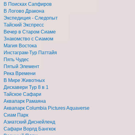
В Поисках Сапфиров
В Логово Дракона
Экспедиция - Следопыт
Тайский Экспресс
Вечер в Старом Сиаме
Знакомство с Сиамом
Магия Востока
Инстаграм-Тур Паттайя
Пять Чудес
Пятый Элемент
Река Времени
В Мире Животных
Дискавери Тур 8 в 1
Тайское Сафари
Аквапарк Рамаяна
Аквапарк Columbia Pictures Aquaverse
Сиам Парк
Азиатский Диснейленд
Сафари Ворлд Бангкок