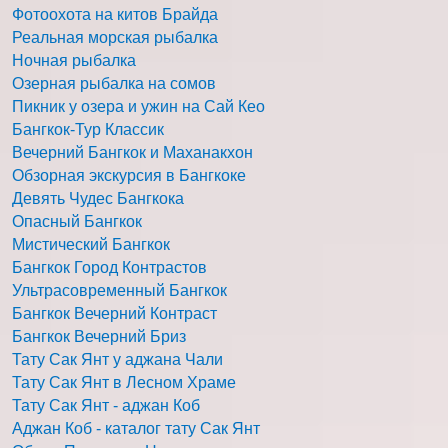
Фотоохота на китов Брайда
Реальная морская рыбалка
Ночная рыбалка
Озерная рыбалка на сомов
Пикник у озера и ужин на Сай Кео
Бангкок-Тур Классик
Вечерний Бангкок и Маханакхон
Обзорная экскурсия в Бангкоке
Девять Чудес Бангкока
Опасный Бангкок
Мистический Бангкок
Бангкок Город Контрастов
Ультрасовременный Бангкок
Бангкок Вечерний Контраст
Бангкок Вечерний Бриз
Тату Сак Янт у аджана Чали
Тату Сак Янт в Лесном Храме
Тату Сак Янт - аджан Коб
Аджан Коб - каталог тату Сак Янт