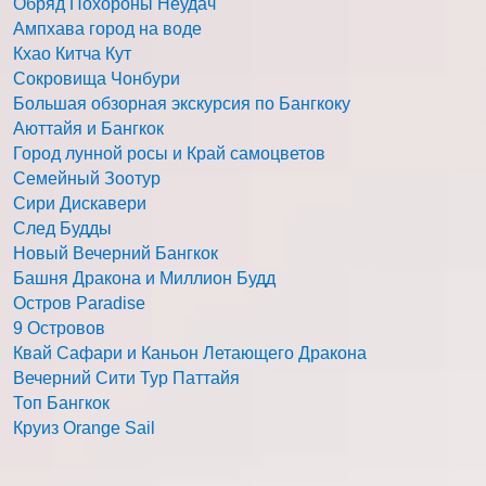
Обряд Похороны Неудач
Ампхава город на воде
Кхао Китча Кут
Сокровища Чонбури
Большая обзорная экскурсия по Бангкоку
Аюттайя и Бангкок
Город лунной росы и Край самоцветов
Семейный Зоотур
Сири Дискавери
След Будды
Новый Вечерний Бангкок
Башня Дракона и Миллион Будд
Остров Paradise
9 Островов
Квай Сафари и Каньон Летающего Дракона
Вечерний Сити Тур Паттайя
Топ Бангкок
Круиз Orange Sail