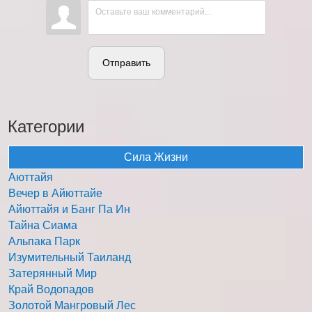
Отправить
Категории
Сила Жизни
Аюттайя
Вечер в Айюттайе
Айюттайя и Банг Па Ин
Тайна Сиама
Альпака Парк
Изумительный Таиланд
Затерянный Мир
Край Водопадов
Золотой Мангровый Лес