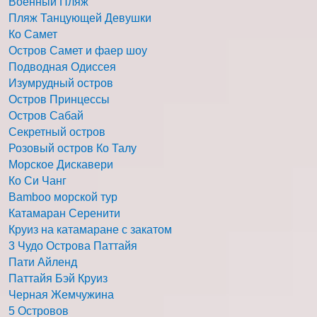
Военный Пляж
Пляж Танцующей Девушки
Ко Самет
Остров Самет и фаер шоу
Подводная Одиссея
Изумрудный остров
Остров Принцессы
Остров Сабай
Секретный остров
Розовый остров Ко Талу
Морское Дискавери
Ко Си Чанг
Bamboo морской тур
Катамаран Серенити
Круиз на катамаране с закатом
3 Чудо Острова Паттайя
Пати Айленд
Паттайя Бэй Круиз
Черная Жемчужина
5 Островов