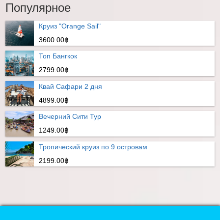
Популярное
Круиз "Orange Sail"
3600.00฿
Топ Бангкок
2799.00฿
Квай Сафари 2 дня
4899.00฿
Вечерний Сити Тур
1249.00฿
Тропический круиз по 9 островам
2199.00฿