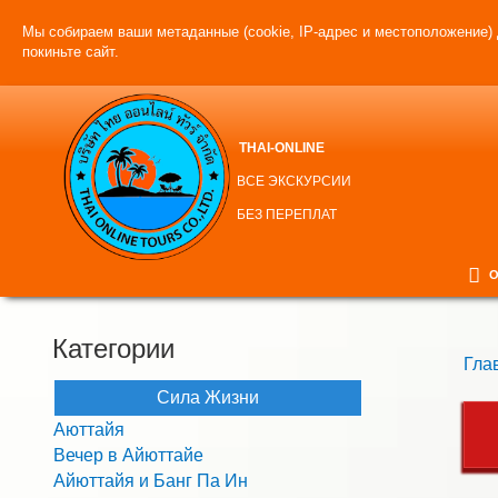
Мы собираем ваши метаданные (cookie, IP-адрес и местоположение) 
покиньте сайт.
THAI-ONLINE
ВСЕ ЭКСКУРСИИ
БЕЗ ПЕРЕПЛАТ
О
Категории
Гла
Сила Жизни
Аюттайя
Вечер в Айюттайе
Айюттайя и Банг Па Ин