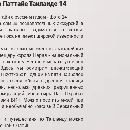
в Паттайе Таиланде 14
тайи с русским гидом - фото 14
з самых познавательных экскурсий в
ит каждого задуматься о жизни.
е пока не имеют широкой известности
, мы посетим множество красивейших
пещеру короля Нарая - национальный
, в котором местные монахи успешно
. Здесь мы осмотрим впечатляющий
Пхуттхабат - одном из пяти наиболее
и - город обезьян, древняя столица
ей, несколько древних разрушенных
окирующий монастырь Ват Пхрабат
вами ВИЧ. Можно посетить музей при
й и необычайно красивый Зеркальный
ры и путешествия по Таиланду можно
те Тай-Онлайн.