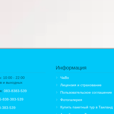
Информация
 10:00 - 22:00
ЧаВо
в и выходных
Лицензия и страхование
я:
083-8383-539
Пользовательское соглашение
6-838-383-539
Фотогалерея
Купить пакетный тур в Таиланд
8-383-539