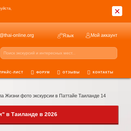
×
уйста,
o@thai-online.org
Мой аккаунт
Язык
ПРАЙС-ЛИСТ
ФОРУМ
ОТЗЫВЫ
КОНТАКТЫ
а Жизни фото экскурсии в Паттайе Таиланде 14
" в Таиланде в 2026