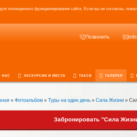
для полноценного функционирования сайта. Если вы не согласны, пожал
Позвонить
inf
 НАС
ЭКСКУРСИИ И МЕСТА
ТАКСИ
ГАЛЕРЕЯ
вная
»
Фотоальбом
»
Туры на один день
»
Сила Жизни
» Сил
Забронировать "Сила Жизни