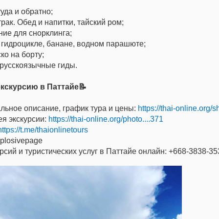
уда и обратно;
рак. Обед и напитки, тайский ром;
ие для снорклинга;
 гидроцикле, банане, водном парашюте;
о на борту;
русскоязычные гиды.
экскурсию в Паттайе📝
льное описание, график тура и цены:
https://thai-online.org/s
я экскурсии:
https://thai-online.org/photo....371
https://t.me/thaionlinetours
xplosivepage
урсий и туристических услуг в Паттайе онлайн: +668-3838-3