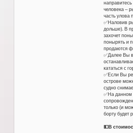
направитесь 
человека – р
часть улова 
✅Наловив рыб
дольше). В п
захочет поны
понырять и п
продаются фр
✅Далее Вы во
останавливае
кататься с го
✅Если Вы реш
острове можн
судно снимае
✅На данном к
сопровождени
только (и мо
борту будет
💵В стоимос