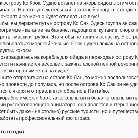
к острову Ко Крок. Судно встанет на якорь рядом с этим ос
ыбалка. На этот увлекательный, азартный процесс отводит
пожарят и ее можно будет отведать на вкус!
ы, вы держите путь к острову Ко Сак. Здесь группа высажи
рограмме - катание на банане, гидроцикле, купание, сноркли
рять - маски и трубки. Это чтобы не топили оснастку. У ост
олюбоваться морской жизнью. Если нужен лежак на острове, 
укты, кокосы.
звращаетесь на корабль для обеда и перехода к острову К
тся и начинается веселье с зажигательной пенной вечерин
рки, которая имеется на судне.
ите отправиться на остров Ко Лан, то можно воспользоват
о провести до получаса, но после острова Ко Сак он не уд
тся с якоря и отправляется обратно в Паттайю.
орабле имеется бар с алкогольными и безалкогольными на
и русскоговорящего аниматора, она является интернациона
жет быть даже - не столько) русские туристы, но и путешест
 работать профессиональный фотограф.
ть входит: