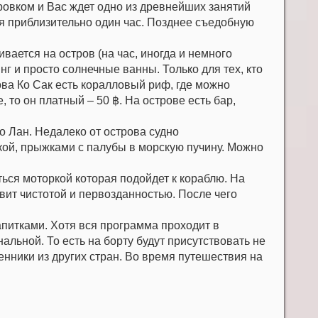
тровком и Вас ждет одно из древнейших занятий
ся приблизительно один час. Позднее съедобную
вается на остров (на час, иногда и немного
нг и просто солнечные ванны. Только для тех, кто
рова Ко Сак есть коралловый риф, где можно
то он платный – 50 ฿. На острове есть бар,
о Лан. Недалеко от острова судно
кой, прыжками с палубы в морскую пучину. Можно
ься моторкой которая подойдет к кораблю. На
ивит чистотой и первозданностью. После чего
питками. Хотя вся программа проходит в
льной. То есть на борту будут присутствовать не
венники из других стран. Во время путешествия на