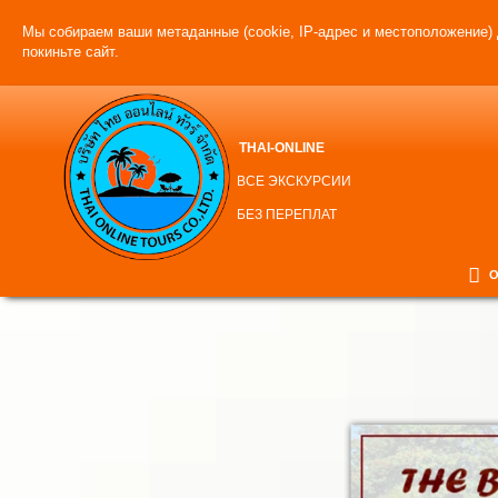
Мы собираем ваши метаданные (cookie, IP-адрес и местоположение) 
покиньте сайт.
THAI-ONLINE
ВСЕ ЭКСКУРСИИ
БЕЗ ПЕРЕПЛАТ
О