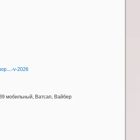
hop....-v-2026
539 мобильный, Ватсап, Вайбер