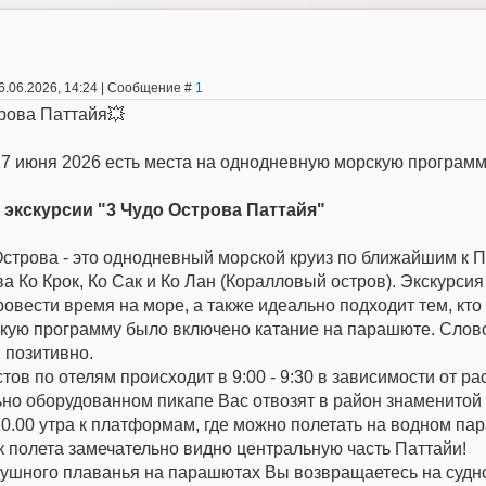
6.06.2026, 14:24 | Сообщение #
1
рова Паттайя💥
7 июня 2026 есть места на однодневную морскую программу
 экскурсии "3 Чудо Острова Паттайя"
строва - это однодневный морской круиз по ближайшим к П
ва Ко Крок, Ко Сак и Ко Лан (Коралловый остров). Экскурси
овести время на море, а также идеально подходит тем, кто 
кую программу было включено катание на парашюте. Слово
 позитивно.
тов по отелям происходит в 9:00 - 9:30 в зависимости от 
но оборудованном пикапе Вас отвозят в район знаменитой 
10.00 утра к платформам, где можно полетать на водном па
к полета замечательно видно центральную часть Паттайи!
шного плаванья на парашютах Вы возвращаетесь на судно 