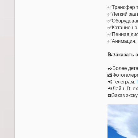
✅Трансфер т
✅Легкий завт
✅Оборудован
✅Катание на
✅Пенная диск
✅Анимация, 
📝Заказать 
✒️Более дета
📸Фотогалере
📲Телеграм:
📲Лайн ID: e
☎️Заказ экск