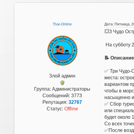
Thai-Online
Дата: Пятница, 2
💥3 Чудо Ост
На субботу 2
📝 Описание
✅ Три Чудо-О
Злой админ
места: остро
вариантом пр
Группа: Администраторы
чтобы в морс
Сообщений:
3773
насыщенно и
Репутация:
32767
✅ Сбор турис
Статус:
Offline
или специаль
будет около 
Со всех точе
✅После возду