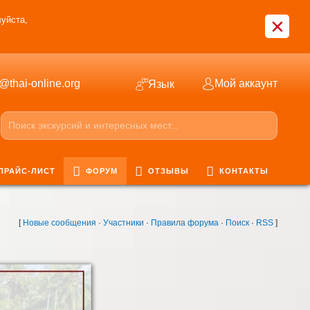
×
уйста,
o@thai-online.org
Мой аккаунт
Язык
ПРАЙС-ЛИСТ
ФОРУМ
ОТЗЫВЫ
КОНТАКТЫ
[
Новые сообщения
·
Участники
·
Правила форума
·
Поиск
·
RSS
]