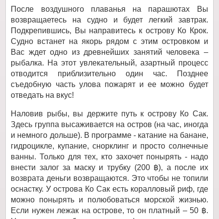
После воздушного плаванья на парашютах Вы
возвращаетесь на судно и будет легкий завтрак.
Подкрепившись, Вы направитесь к острову Ко Крок.
Судно встанет на якорь рядом с этим островком и
Вас ждет одно из древнейших занятий человека –
рыбалка. На этот увлекательный, азартный процесс
отводится приблизительно один час. Позднее
съедобную часть улова пожарят и ее можно будет
отведать на вкус!
Наловив рыбы, вы держите путь к острову Ко Сак.
Здесь группа высаживается на остров (на час, иногда
и немного дольше). В программе - катание на банане,
гидроцикле, купание, снорклинг и просто солнечные
ванны. Только для тех, кто захочет понырять - надо
внести залог за маску и трубку (200 ฿), а после их
возврата деньги возвращаются. Это чтобы не топили
оснастку. У острова Ко Сак есть коралловый риф, где
можно понырять и полюбоваться морской жизнью.
Если нужен лежак на острове, то он платный – 50 ฿.