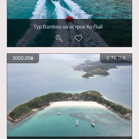
Тур Bamboo на остров Ко Пай
3000.00฿
7K
0