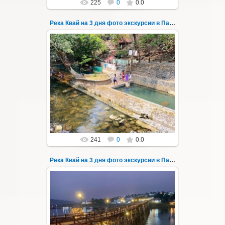
225
0
0.0
Река Квай на 3 дня фото экскурсии в Паттайе 7
22.03.2023
Тур на три дня из Паттайи на реку Квай,
водопады Эраван, Сайок Ной и Сайок Яй,
затопленный город Сангклабури, деревня...
Thai-Online
241
0
0.0
Река Квай на 3 дня фото экскурсии в Паттайе 70
22.03.2023
Тур на три дня из Паттайи на реку Квай,
водопады Эраван, Сайок Ной и Сайок Яй,