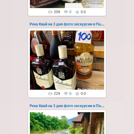
209
0
0.0
Река Квай на 3 дня фото экскурсии в Паттайе 58
22.03.2023
Тур на три дня из Паттайи на реку Квай,
водопады Эраван, Сайок Ной и Сайок Яй,
затопленный город Сангклабури, деревня...
Thai-Online
229
0
0.0
Река Квай на 3 дня фото экскурсии в Паттайе 59
22.03.2023