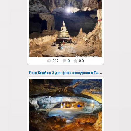
22.03.2023
Тур на три дня из Паттайи на реку Квай,
водопады Эраван, Сайок Ной и Сайок Яй,
затопленный город Сангклабури, деревня...
Thai-Online
217
0
0.0
Река Квай на 3 дня фото экскурсии в Паттайе 36
22.03.2023
Тур на три дня из Паттайи на реку Квай,
водопады Эраван, Сайок Ной и Сайок Яй,
затопленный город Сангклабури, деревня...
Thai-Online