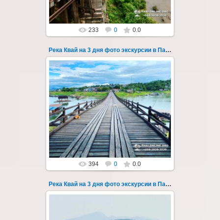
233
0
0.0
Река Квай на 3 дня фото экскурсии в Паттайе 62
22.03.2023
Тур на три дня из Паттайи на реку Квай,
водопады Эраван, Сайок Ной и Сайок Яй,
затопленный город Сангклабури, деревня...
Thai-Online
394
0
0.0
Река Квай на 3 дня фото экскурсии в Паттайе 63