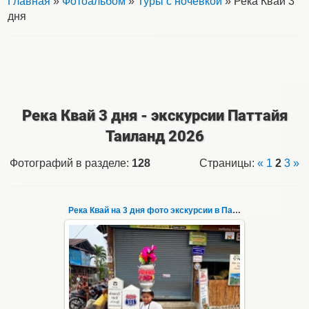
Главная
»
Фотоальбом
»
Туры с ночевкой
» Река Квай 3
дня
Река Квай 3 дня - экскурсии Паттайя
Таиланд 2026
Фотографий в разделе
:
128
Страницы
:
«
1
2
3
»
Река Квай на 3 дня фото экскурсии в Паттайе 29
22.03.2023
Тур на три дня из Паттайи на реку Квай,
водопады Эраван, Сайок Ной и Сайок Яй,
затопленный город Сангклабури, деревня...