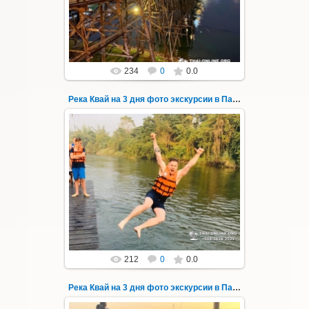
затопленный город Сангклабури, деревня...
Thai-Online
234
0
0.0
Река Квай на 3 дня фото экскурсии в Паттайе 71
22.03.2023
Тур на три дня из Паттайи на реку Квай,
водопады Эраван, Сайок Ной и Сайок Яй,
затопленный город Сангклабури, деревня...
Thai-Online
212
0
0.0
Река Квай на 3 дня фото экскурсии в Паттайе 72