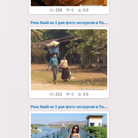
229
0
0.0
Река Квай на 3 дня фото экскурсии в Паттайе 37
22.03.2023
Тур на три дня из Паттайи на реку Квай,
водопады Эраван, Сайок Ной и Сайок Яй,
затопленный город Сангклабури, деревня...
Thai-Online
213
0
0.0
Река Квай на 3 дня фото экскурсии в Паттайе 38
22.03.2023