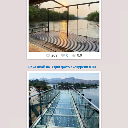
22.03.2023
Тур на три дня из Паттайи на реку Квай,
водопады Эраван, Сайок Ной и Сайок Яй,
затопленный город Сангклабури, деревня...
Thai-Online
209
0
0.0
Река Квай на 3 дня фото экскурсии в Паттайе 52
22.03.2023
Тур на три дня из Паттайи на реку Квай,
водопады Эраван, Сайок Ной и Сайок Яй,
затопленный город Сангклабури, деревня...
Thai-Online