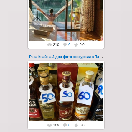
22.03.2023
Тур на три дня из Паттайи на реку Квай,
водопады Эраван, Сайок Ной и Сайок Яй,
затопленный город Сангклабури, деревня...
Thai-Online
210
0
0.0
Река Квай на 3 дня фото экскурсии в Паттайе 43
22.03.2023
Тур на три дня из Паттайи на реку Квай,
водопады Эраван, Сайок Ной и Сайок Яй,
затопленный город Сангклабури, деревня...
Thai-Online
209
0
0.0