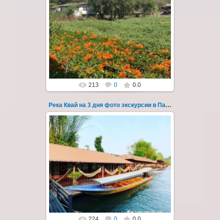
22.03.2023
Тур на три дня из Паттайи на реку Квай,
водопады Эраван, Сайок Ной и Сайок Яй,
затопленный город Сангклабури, деревня...
Thai-Online
213
0
0.0
Река Квай на 3 дня фото экскурсии в Паттайе 48
22.03.2023
Тур на три дня из Паттайи на реку Квай,
водопады Эраван, Сайок Ной и Сайок Яй,
затопленный город Сангклабури, деревня...
Thai-Online
224
0
0.0