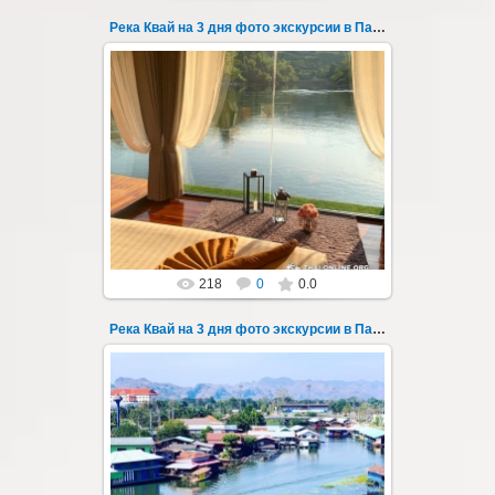
Река Квай на 3 дня фото экскурсии в Паттайе 65
22.03.2023
Тур на три дня из Паттайи на реку Квай,
водопады Эраван, Сайок Ной и Сайок Яй,
затопленный город Сангклабури, деревня...
Thai-Online
218
0
0.0
Река Квай на 3 дня фото экскурсии в Паттайе 66
22.03.2023
Тур на три дня из Паттайи на реку Квай,
водопады Эраван, Сайок Ной и Сайок Яй,
затопленный город Сангклабури, деревня...