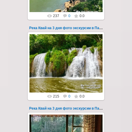
237
0
0.0
Река Квай на 3 дня фото экскурсии в Паттайе 41
22.03.2023
Тур на три дня из Паттайи на реку Квай,
водопады Эраван, Сайок Ной и Сайок Яй,
затопленный город Сангклабури, деревня...
Thai-Online
215
0
0.0
Река Квай на 3 дня фото экскурсии в Паттайе 42