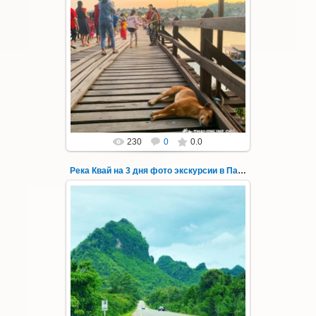
22.03.2023
Тур на три дня из Паттайи на реку Квай,
водопады Эраван, Сайок Ной и Сайок Яй,
затопленный город Сангклабури, деревня...
Thai-Online
230
0
0.0
Река Квай на 3 дня фото экскурсии в Паттайе 73
22.03.2023
Тур на три дня из Паттайи на реку Квай,
водопады Эраван, Сайок Ной и Сайок Яй,
затопленный город Сангклабури, деревня...
Thai-Online