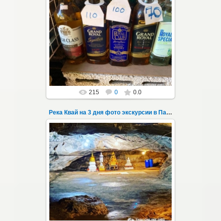
22.03.2023
Тур на три дня из Паттайи на реку Квай,
водопады Эраван, Сайок Ной и Сайок Яй,
затопленный город Сангклабури, деревня...
Thai-Online
215
0
0.0
Река Квай на 3 дня фото экскурсии в Паттайе 31
22.03.2023
Тур на три дня из Паттайи на реку Квай,
водопады Эраван, Сайок Ной и Сайок Яй,
затопленный город Сангклабури, деревня...
Thai-Online