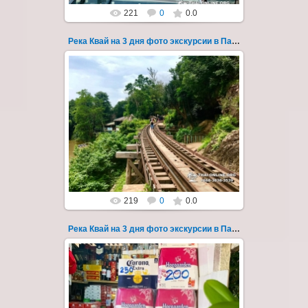
221
0
0.0
Река Квай на 3 дня фото экскурсии в Паттайе 53
22.03.2023
Тур на три дня из Паттайи на реку Квай,
водопады Эраван, Сайок Ной и Сайок Яй,
затопленный город Сангклабури, деревня...
Thai-Online
219
0
0.0
Река Квай на 3 дня фото экскурсии в Паттайе 54
22.03.2023
Тур на три дня из Паттайи на реку Квай,