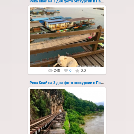
Река Квай на 3 дня фото экскурсии в Паттайе 60
22.03.2023
Тур на три дня из Паттайи на реку Квай,
водопады Эраван, Сайок Ной и Сайок Яй,
затопленный город Сангклабури, деревня...
Thai-Online
240
0
0.0
Река Квай на 3 дня фото экскурсии в Паттайе 61
22.03.2023
Тур на три дня из Паттайи на реку Квай,
водопады Эраван, Сайок Ной и Сайок Яй,
затопленный город Сангклабури, деревня...
Thai-Online