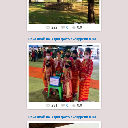
Thai-Online
222
0
0.0
Река Квай на 3 дня фото экскурсии в Паттайе 50
22.03.2023
Тур на три дня из Паттайи на реку Квай,
водопады Эраван, Сайок Ной и Сайок Яй,
затопленный город Сангклабури, деревня...
Thai-Online
231
0
0.0
Река Квай на 3 дня фото экскурсии в Паттайе 51