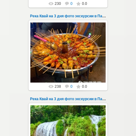
230
0
0.0
Река Квай на 3 дня фото экскурсии в Паттайе 32
22.03.2023
Тур на три дня из Паттайи на реку Квай,
водопады Эраван, Сайок Ной и Сайок Яй,
затопленный город Сангклабури, деревня...
Thai-Online
238
0
0.0
Река Квай на 3 дня фото экскурсии в Паттайе 33
22.03.2023
Тур на три дня из Паттайи на реку Квай,
водопады Эраван, Сайок Ной и Сайок Яй,