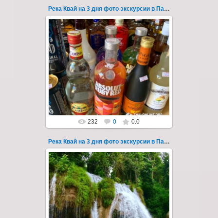
Река Квай на 3 дня фото экскурсии в Паттайе 44
22.03.2023
Тур на три дня из Паттайи на реку Квай,
водопады Эраван, Сайок Ной и Сайок Яй,
затопленный город Сангклабури, деревня...
Thai-Online
232
0
0.0
Река Квай на 3 дня фото экскурсии в Паттайе 45
22.03.2023
Тур на три дня из Паттайи на реку Квай,
водопады Эраван, Сайок Ной и Сайок Яй,
затопленный город Сангклабури, деревня...