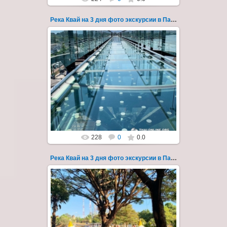
Река Квай на 3 дня фото экскурсии в Паттайе 49
22.03.2023
Тур на три дня из Паттайи на реку Квай,
водопады Эраван, Сайок Ной и Сайок Яй,
затопленный город Сангклабури, деревня...
Thai-Online
228
0
0.0
Река Квай на 3 дня фото экскурсии в Паттайе 5
22.03.2023
Тур на три дня из Паттайи на реку Квай,
водопады Эраван, Сайок Ной и Сайок Яй,
затопленный город Сангклабури, деревня...