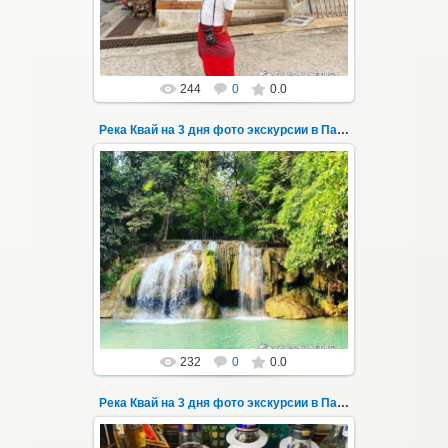
Thai-Online
244
0
0.0
Река Квай на 3 дня фото экскурсии в Паттайе 3
22.03.2023
Тур на три дня из Паттайи на реку Квай,
водопады Эраван, Сайок Ной и Сайок Яй,
затопленный город Сангклабури, деревня...
Thai-Online
232
0
0.0
Река Квай на 3 дня фото экскурсии в Паттайе 30