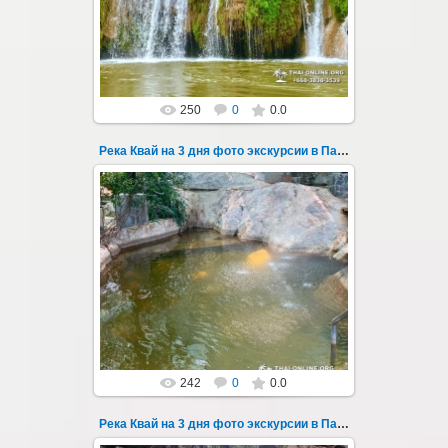
затопленный город Сангклабури, деревня...
Thai-Online
250
0
0.0
Река Квай на 3 дня фото экскурсии в Паттайе 34
22.03.2023
Тур на три дня из Паттайи на реку Квай,
водопады Эраван, Сайок Ной и Сайок Яй,
затопленный город Сангклабури, деревня...
Thai-Online
242
0
0.0
Река Квай на 3 дня фото экскурсии в Паттайе 35