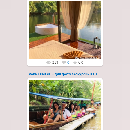
22.03.2023
Тур на три дня из Паттайи на реку Квай,
водопады Эраван, Сайок Ной и Сайок Яй,
затопленный город Сангклабури, деревня...
Thai-Online
219
0
0.0
Река Квай на 3 дня фото экскурсии в Паттайе 57
22.03.2023
Тур на три дня из Паттайи на реку Квай,
водопады Эраван, Сайок Ной и Сайок Яй,
затопленный город Сангклабури, деревня...
Thai-Online