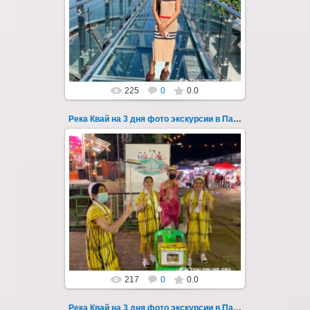
Тур на три дня из Паттайи на реку Квай,
водопады Эраван, Сайок Ной и Сайок Яй,
затопленный город Сангклабури, деревня...
Thai-Online
225
0
0.0
Река Квай на 3 дня фото экскурсии в Паттайе 39
22.03.2023
Тур на три дня из Паттайи на реку Квай,
водопады Эраван, Сайок Ной и Сайок Яй,
затопленный город Сангклабури, деревня...
Thai-Online
217
0
0.0
Река Квай на 3 дня фото экскурсии в Паттайе 4