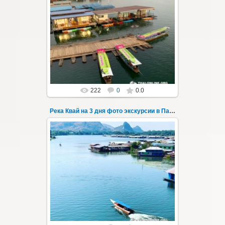
22.03.2023
Тур на три дня из Паттайи на реку Квай,
водопады Эраван, Сайок Ной и Сайок Яй,
затопленный город Сангклабури, деревня...
Thai-Online
222
0
0.0
Река Квай на 3 дня фото экскурсии в Паттайе 69
22.03.2023
Тур на три дня из Паттайи на реку Квай,
водопады Эраван, Сайок Ной и Сайок Яй,
затопленный город Сангклабури, деревня...
Thai-Online