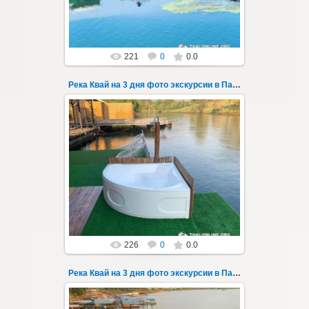
Thai-Online
221
0
0.0
Река Квай на 3 дня фото экскурсии в Паттайе 67
22.03.2023
Тур на три дня из Паттайи на реку Квай,
водопады Эраван, Сайок Ной и Сайок Яй,
затопленный город Сангклабури, деревня...
Thai-Online
226
0
0.0
Река Квай на 3 дня фото экскурсии в Паттайе 68