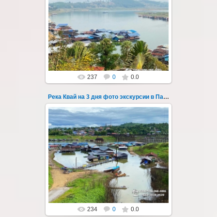
22.03.2023
Тур на три дня из Паттайи на реку Квай,
водопады Эраван, Сайок Ной и Сайок Яй,
затопленный город Сангклабури, деревня...
Thai-Online
237
0
0.0
Река Квай на 3 дня фото экскурсии в Паттайе 64
22.03.2023
Тур на три дня из Паттайи на реку Квай,
водопады Эраван, Сайок Ной и Сайок Яй,
затопленный город Сангклабури, деревня...
Thai-Online
234
0
0.0