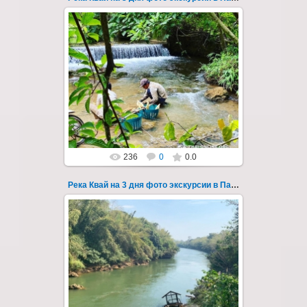
22.03.2023
Тур на три дня из Паттайи на реку Квай,
водопады Эраван, Сайок Ной и Сайок Яй,
затопленный город Сангклабури, деревня...
Thai-Online
236
0
0.0
Река Квай на 3 дня фото экскурсии в Паттайе 40
22.03.2023
Тур на три дня из Паттайи на реку Квай,
водопады Эраван, Сайок Ной и Сайок Яй,
затопленный город Сангклабури, деревня...
Thai-Online