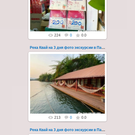
водопады Эраван, Сайок Ной и Сайок Яй,
затопленный город Сангклабури, деревня...
Thai-Online
224
0
0.0
Река Квай на 3 дня фото экскурсии в Паттайе 55
22.03.2023
Тур на три дня из Паттайи на реку Квай,
водопады Эраван, Сайок Ной и Сайок Яй,
затопленный город Сангклабури, деревня...
Thai-Online
213
0
0.0
Река Квай на 3 дня фото экскурсии в Паттайе 56