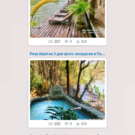
Тур на три дня из Паттайи на реку Квай,
водопады Эраван, Сайок Ной и Сайок Яй,
затопленный город Сангклабури, деревня...
Thai-Online
207
0
0.0
Река Квай на 3 дня фото экскурсии в Паттайе 6
22.03.2023
Тур на три дня из Паттайи на реку Квай,
водопады Эраван, Сайок Ной и Сайок Яй,
затопленный город Сангклабури, деревня...
Thai-Online
202
0
0.0