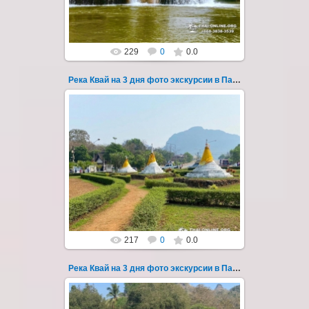
Thai-Online
229
0
0.0
Река Квай на 3 дня фото экскурсии в Паттайе 46
22.03.2023
Тур на три дня из Паттайи на реку Квай,
водопады Эраван, Сайок Ной и Сайок Яй,
затопленный город Сангклабури, деревня...
Thai-Online
217
0
0.0
Река Квай на 3 дня фото экскурсии в Паттайе 47