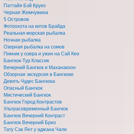
Паттайя Бэй Круиз
Черная Жемчужина
5 Островов
Фотоохота на китов Брайда
Реальная морская рыбалка
Ночная рыбалка
Озерная рыбалка на сомов
Пикник у озера и ужин на Сай Кео
Бангкок-Тур Классик
Вечерний Бангкок и Маханакхон
Обзорная экскурсия в Бангкоке
Девять Чудес Бангкока
Опасный Бангкок
Мистический Бангкок
Бангкок Город Контрастов
Ультрасовременный Бангкок
Бангкок Вечерний Контраст
Бангкок Вечерний Бриз
Тату Сак Янт у аджана Чали