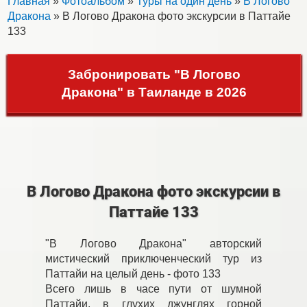
Главная
»
Фотоальбом
»
Туры на один день
»
В Логово
Дракона
» В Логово Дракона фото экскурсии в Паттайе
133
Забронировать "В Логово
Дракона" в Таиланде в 2026
В Логово Дракона фото экскурсии в
Паттайе 133
"В Логово Дракона" авторский
мистический приключенческий тур из
Паттайи на целый день - фото 133
Всего лишь в часе пути от шумной
Паттайи, в глухих джунглях горной