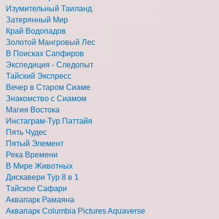
Изумительный Таиланд
Затерянный Мир
Край Водопадов
Золотой Мангровый Лес
В Поисках Сапфиров
Экспедиция - Следопыт
Тайский Экспресс
Вечер в Старом Сиаме
Знакомство с Сиамом
Магия Востока
Инстаграм-Тур Паттайя
Пять Чудес
Пятый Элемент
Река Времени
В Мире Животных
Дискавери Тур 8 в 1
Тайское Сафари
Аквапарк Рамаяна
Аквапарк Columbia Pictures Aquaverse