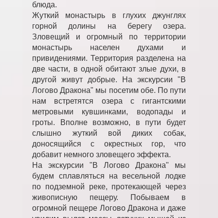
блюда.
Жуткий монастырь в глухих джунглях
горной долины на берегу озера.
Зловещий и огромный по территории
монастырь населен духами и
привидениями. Территория разделена на
две части, в одной обитают злые духи, в
другой живут добрые. На экскурсии "В
Логово Дракона" мы посетим обе. По пути
нам встретятся озера с гигантскими
метровыми кувшинками, водопады и
гроты. Вполне возможно, в пути будет
слышно жуткий вой диких собак,
доносящийся с окрестных гор, что
добавит немного зловещего эффекта.
На экскурсии "В Логово Дракона" мы
будем сплавляться на весельной лодке
по подземной реке, протекающей через
живописную пещеру. Побываем в
огромной пещере Логово Дракона и даже