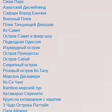
Сиам Парк
Азиатский Диснейленд
Сафари Ворлд Бангкок
Военный Пляж
Пляж Танцующей Девушки
Ко Самет
Остров Самет и фаер шоу
Подводная Одиссея
Изумрудный остров
Остров Принцессы
Остров Сабай
Секретный остров
Розовый остров Ко Талу
Морское Дискавери
Ко Си Чанг
Bamboo морской тур
Катамаран Серенити
Круиз на катамаране с закатом
3 Чудо Острова Паттайя
Пати Айленд