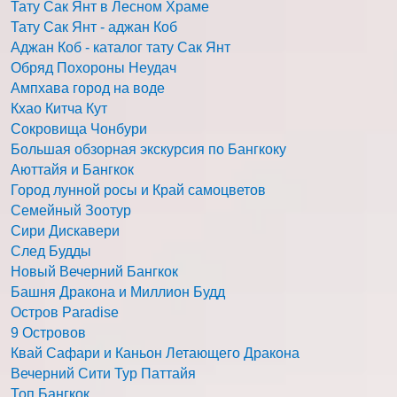
Тату Сак Янт в Лесном Храме
Тату Сак Янт - аджан Коб
Аджан Коб - каталог тату Сак Янт
Обряд Похороны Неудач
Ампхава город на воде
Кхао Китча Кут
Сокровища Чонбури
Большая обзорная экскурсия по Бангкоку
Аюттайя и Бангкок
Город лунной росы и Край самоцветов
Семейный Зоотур
Сири Дискавери
След Будды
Новый Вечерний Бангкок
Башня Дракона и Миллион Будд
Остров Paradise
9 Островов
Квай Сафари и Каньон Летающего Дракона
Вечерний Сити Тур Паттайя
Топ Бангкок