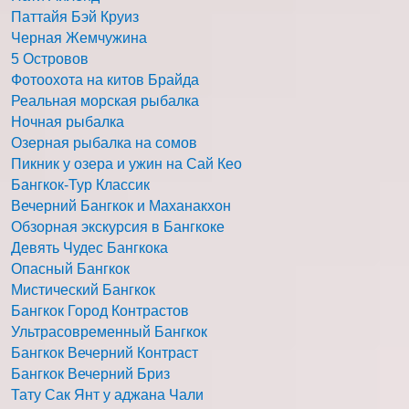
Паттайя Бэй Круиз
Черная Жемчужина
5 Островов
Фотоохота на китов Брайда
Реальная морская рыбалка
Ночная рыбалка
Озерная рыбалка на сомов
Пикник у озера и ужин на Сай Кео
Бангкок-Тур Классик
Вечерний Бангкок и Маханакхон
Обзорная экскурсия в Бангкоке
Девять Чудес Бангкока
Опасный Бангкок
Мистический Бангкок
Бангкок Город Контрастов
Ультрасовременный Бангкок
Бангкок Вечерний Контраст
Бангкок Вечерний Бриз
Тату Сак Янт у аджана Чали