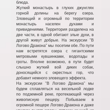
блюда.
Жуткий монастырь в глухих джунглях
горной долины на берегу озера.
Зловещий и огромный по территории
монастырь населен духами и
привидениями. Территория разделена на
две части, в одной обитают злые духи, в
другой живут добрые. На экскурсии "В
Логово Дракона" мы посетим обе. По пути
нам встретятся озера с гигантскими
метровыми кувшинками, водопады и
гроты. Вполне возможно, в пути будет
слышно жуткий вой диких собак,
доносящийся с окрестных гор, что
добавит немного зловещего эффекта.
На экскурсии "В Логово Дракона" мы
будем сплавляться на весельной лодке
по подземной реке, протекающей через
живописную пещеру. Побываем в
огромной пещере Логово Дракона и даже