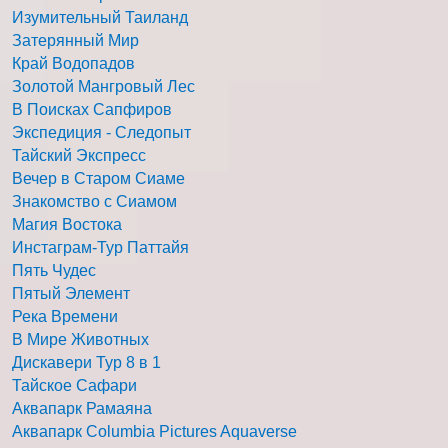
Изумительный Таиланд
Затерянный Мир
Край Водопадов
Золотой Мангровый Лес
В Поисках Сапфиров
Экспедиция - Следопыт
Тайский Экспресс
Вечер в Старом Сиаме
Знакомство с Сиамом
Магия Востока
Инстаграм-Тур Паттайя
Пять Чудес
Пятый Элемент
Река Времени
В Мире Животных
Дискавери Тур 8 в 1
Тайское Сафари
Аквапарк Рамаяна
Аквапарк Columbia Pictures Aquaverse