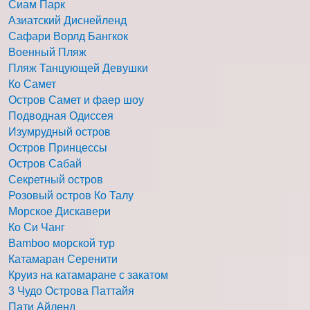
Сиам Парк
Азиатский Диснейленд
Сафари Ворлд Бангкок
Военный Пляж
Пляж Танцующей Девушки
Ко Самет
Остров Самет и фаер шоу
Подводная Одиссея
Изумрудный остров
Остров Принцессы
Остров Сабай
Секретный остров
Розовый остров Ко Талу
Морское Дискавери
Ко Си Чанг
Bamboo морской тур
Катамаран Серенити
Круиз на катамаране с закатом
3 Чудо Острова Паттайя
Пати Айленд