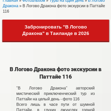
Главная
»
Фотоальбом
»
Туры на один день
»
В Логово
Дракона
» В Логово Дракона фото экскурсии в Паттайе
116
Забронировать "В Логово
Дракона" в Таиланде в 2026
В Логово Дракона фото экскурсии в
Паттайе 116
"В Логово Дракона" авторский
мистический приключенческий тур из
Паттайи на целый день - фото 116
Всего лишь в часе пути от шумной
Паттайи, в глухих джунглях горной