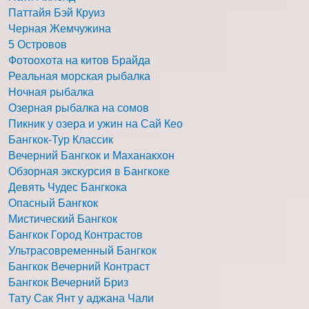
Паттайя Бэй Круиз
Черная Жемчужина
5 Островов
Фотоохота на китов Брайда
Реальная морская рыбалка
Ночная рыбалка
Озерная рыбалка на сомов
Пикник у озера и ужин на Сай Кео
Бангкок-Тур Классик
Вечерний Бангкок и Маханакхон
Обзорная экскурсия в Бангкоке
Девять Чудес Бангкока
Опасный Бангкок
Мистический Бангкок
Бангкок Город Контрастов
Ультрасовременный Бангкок
Бангкок Вечерний Контраст
Бангкок Вечерний Бриз
Тату Сак Янт у аджана Чали