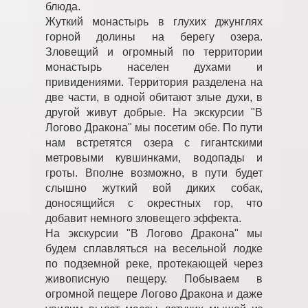
блюда.
Жуткий монастырь в глухих джунглях
горной долины на берегу озера.
Зловещий и огромный по территории
монастырь населен духами и
привидениями. Территория разделена на
две части, в одной обитают злые духи, в
другой живут добрые. На экскурсии "В
Логово Дракона" мы посетим обе. По пути
нам встретятся озера с гигантскими
метровыми кувшинками, водопады и
гроты. Вполне возможно, в пути будет
слышно жуткий вой диких собак,
доносящийся с окрестных гор, что
добавит немного зловещего эффекта.
На экскурсии "В Логово Дракона" мы
будем сплавляться на весельной лодке
по подземной реке, протекающей через
живописную пещеру. Побываем в
огромной пещере Логово Дракона и даже