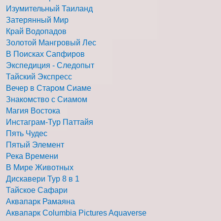
Изумительный Таиланд
Затерянный Мир
Край Водопадов
Золотой Мангровый Лес
В Поисках Сапфиров
Экспедиция - Следопыт
Тайский Экспресс
Вечер в Старом Сиаме
Знакомство с Сиамом
Магия Востока
Инстаграм-Тур Паттайя
Пять Чудес
Пятый Элемент
Река Времени
В Мире Животных
Дискавери Тур 8 в 1
Тайское Сафари
Аквапарк Рамаяна
Аквапарк Columbia Pictures Aquaverse