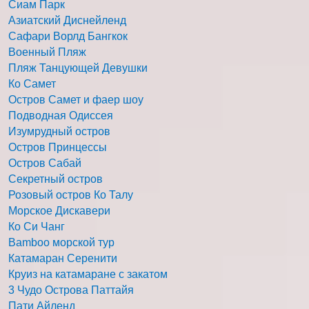
Сиам Парк
Азиатский Диснейленд
Сафари Ворлд Бангкок
Военный Пляж
Пляж Танцующей Девушки
Ко Самет
Остров Самет и фаер шоу
Подводная Одиссея
Изумрудный остров
Остров Принцессы
Остров Сабай
Секретный остров
Розовый остров Ко Талу
Морское Дискавери
Ко Си Чанг
Bamboo морской тур
Катамаран Серенити
Круиз на катамаране с закатом
3 Чудо Острова Паттайя
Пати Айленд