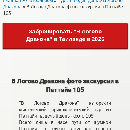
Главная
»
Фотоальбом
»
Туры на один день
»
В Логово
Дракона
» В Логово Дракона фото экскурсии в Паттайе
105
Забронировать "В Логово
Дракона" в Таиланде в 2026
В Логово Дракона фото экскурсии в
Паттайе 105
"В Логово Дракона" авторский
мистический приключенческий тур из
Паттайи на целый день - фото 105
Всего лишь в часе пути от шумной
Паттайи, в глухих джунглях горной