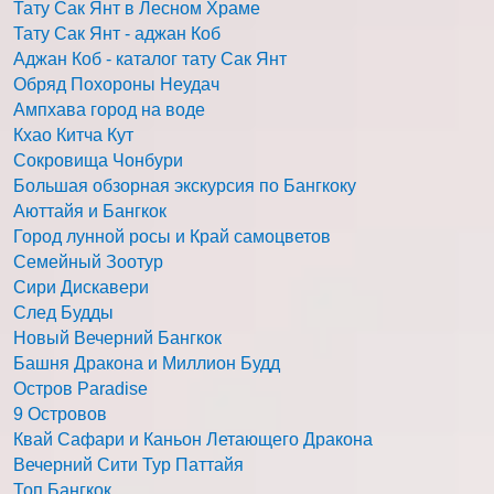
Тату Сак Янт в Лесном Храме
Тату Сак Янт - аджан Коб
Аджан Коб - каталог тату Сак Янт
Обряд Похороны Неудач
Ампхава город на воде
Кхао Китча Кут
Сокровища Чонбури
Большая обзорная экскурсия по Бангкоку
Аюттайя и Бангкок
Город лунной росы и Край самоцветов
Семейный Зоотур
Сири Дискавери
След Будды
Новый Вечерний Бангкок
Башня Дракона и Миллион Будд
Остров Paradise
9 Островов
Квай Сафари и Каньон Летающего Дракона
Вечерний Сити Тур Паттайя
Топ Бангкок