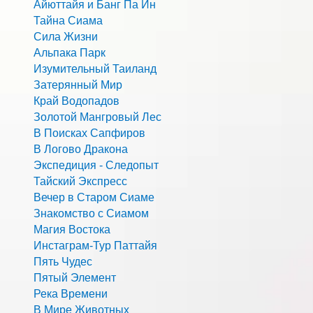
Айюттайя и Банг Па Ин
Тайна Сиама
Сила Жизни
Альпака Парк
Изумительный Таиланд
Затерянный Мир
Край Водопадов
Золотой Мангровый Лес
В Поисках Сапфиров
В Логово Дракона
Экспедиция - Следопыт
Тайский Экспресс
Вечер в Старом Сиаме
Знакомство с Сиамом
Магия Востока
Инстаграм-Тур Паттайя
Пять Чудес
Пятый Элемент
Река Времени
В Мире Животных