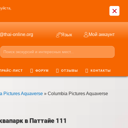
×
уйста,
o@thai-online.org
Мой аккаунт
Язык
ПРАЙС-ЛИСТ
ФОРУМ
ОТЗЫВЫ
КОНТАКТЫ
 Pictures Aquaverse
» Columbia Pictures Aquaverse
аквапарк в Паттайе 111