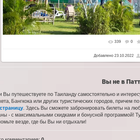
339
0
Добавлено
23.10.2022
Вы не в Пат
и Вы путешествуете по Таиланду самостоятельно и интере
кета, Бангкока или других туристических городов, причем 
 страницу
. Здесь Вы сможете забронировать билеты на лю
аны - с максимальными скидками и бонусной программой! Ту
номьте везде, где бы Вы ни отдыхали!
го комментариев
:
0