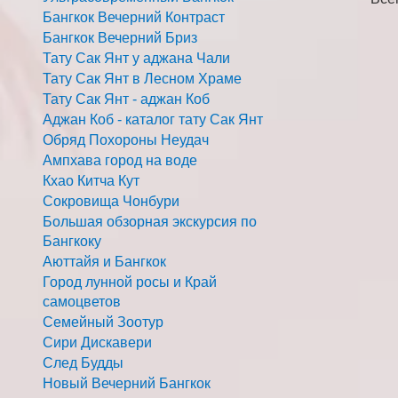
Бангкок Вечерний Контраст
Бангкок Вечерний Бриз
Тату Сак Янт у аджана Чали
Тату Сак Янт в Лесном Храме
Тату Сак Янт - аджан Коб
Аджан Коб - каталог тату Сак Янт
Обряд Похороны Неудач
Ампхава город на воде
Кхао Китча Кут
Сокровища Чонбури
Большая обзорная экскурсия по
Бангкоку
Аюттайя и Бангкок
Город лунной росы и Край
самоцветов
Семейный Зоотур
Сири Дискавери
След Будды
Новый Вечерний Бангкок