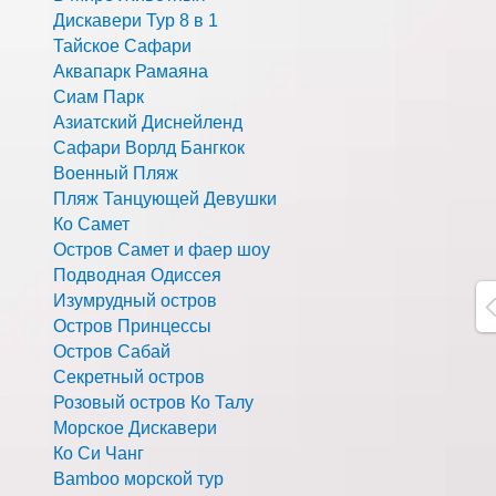
Дискавери Тур 8 в 1
Тайское Сафари
Аквапарк Рамаяна
Сиам Парк
Азиатский Диснейленд
Сафари Ворлд Бангкок
Военный Пляж
Пляж Танцующей Девушки
Ко Самет
Остров Самет и фаер шоу
Подводная Одиссея
Изумрудный остров
Остров Принцессы
Остров Сабай
Секретный остров
Розовый остров Ко Талу
Морское Дискавери
Ко Си Чанг
Bamboo морской тур