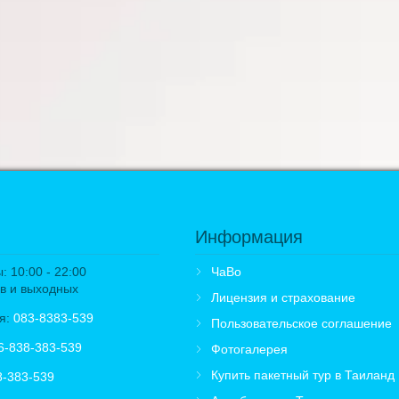
Информация
 10:00 - 22:00
ЧаВо
в и выходных
Лицензия и страхование
я:
083-8383-539
Пользовательское соглашение
6-838-383-539
Фотогалерея
Купить пакетный тур в Таиланд
8-383-539