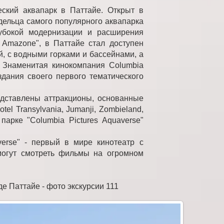
еский аквапарк в Паттайе. Открыт в
дельца самого популярного аквапарка
лубокой модернизации и расширения
 Amazone", в Паттайе стал доступен
, с водными горками и бассейнами, а
 Знаменитая кинокомпания Columbia
здания своего первого тематического
редставлены аттракционы, основанные
el Transylvania, Jumanji, Zombieland,
парке "Columbia Pictures Aquaverse"
verse" - первый в мире кинотеатр с
могут смотреть фильмы на огромном
де Паттайе - фото экскурсии 111