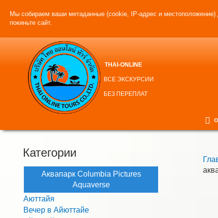
Мы собираем ваши метаданные (cookie, IP-адрес и местоположение) 
покиньте сайт.
THAI-ONLINE
ВСЕ ЭКСКУРСИИ
БЕЗ ПЕРЕПЛАТ
О
Категории
Гла
акв
Аквапарк Columbia Pictures
Aquaverse
Аюттайя
Вечер в Айюттайе