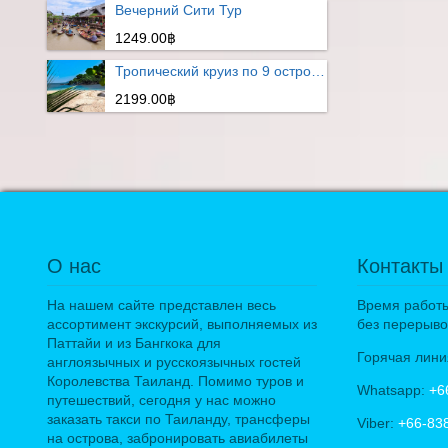
Вечерний Сити Тур
1249.00฿
Тропический круиз по 9 островам
2199.00฿
О нас
Контакты
На нашем сайте представлен весь
Время работы:
ассортимент экскурсий, выполняемых из
без перерыво
Паттайи и из Бангкока для
Горячая лини
англоязычных и русскоязычных гостей
Королевства Таиланд. Помимо туров и
Whatsapp:
+6
путешествий, сегодня у нас можно
заказать такси по Таиланду, трансферы
Viber:
+66-83
на острова, забронировать авиабилеты