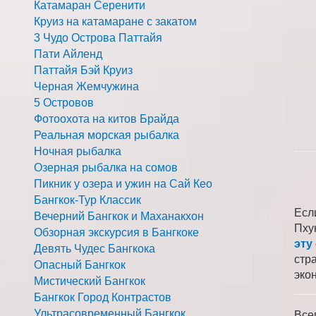
Катамаран Серенити
Круиз на катамаране с закатом
3 Чудо Острова Паттайя
Пати Айленд
Паттайя Бэй Круиз
Черная Жемчужина
5 Островов
Фотоохота на китов Брайда
Реальная морская рыбалка
Ночная рыбалка
Озерная рыбалка на сомов
Пикник у озера и ужин на Сай Кео
Бангкок-Тур Классик
Есл
Вечерний Бангкок и Маханакхон
Пху
Обзорная экскурсия в Бангкоке
эту
Девять Чудес Бангкока
стр
Опасный Бангкок
эко
Мистический Бангкок
Бангкок Город Контрастов
Ультрасовременный Бангкок
Все