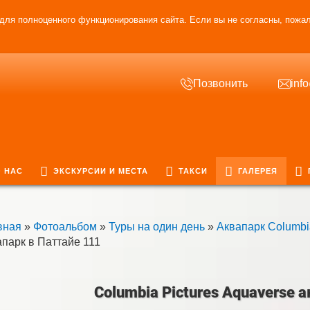
для полноценного функционирования сайта. Если вы не согласны, пожал
Позвонить
inf
 НАС
ЭКСКУРСИИ И МЕСТА
ТАКСИ
ГАЛЕРЕЯ
вная
»
Фотоальбом
»
Туры на один день
»
Аквапарк Columbia
апарк в Паттайе 111
Columbia Pictures Aquaverse 