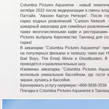
Columbia Pictures Aquaverse - новый тематич
октябре 2022 после модернизации и смены вла
Паттайи, "Амазон Картун Нетворк". После г
парка водных развлечений "Cartoon Network -
шикарный аквапаркр для семейных развлечений
также многочисленными кафе и ресторанами.
Pictures выбрала Королевство Таиланд для со
парка!
В аквапарке "Columbia Pictures Aquaverse" п
на популярных фильмах и телешоу таких как: Hot
Bad Boys, The Emoji Movie и Ghostbusters. В 
проводятся и развлекательные шоу.
Изюминка аквапарка "Columbia Pictures Aqua
волновым уникальным бассейном, где гости 
экране, купаясь в бассейне.
Бронировать услугу напрямую: +668-3838-3539
Поездка в Columbia Pictures Aquaverse в Таилан