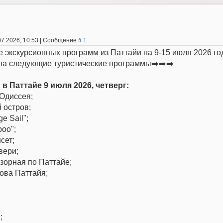
07.2026, 10:53 | Сообщение #
1
 экскурсионных программ из Паттайи на 9-15 июля 2026 го
 на следующие туристические программы➡️➡️➡️
 в Паттайе 9 июля 2026, четверг:
Одиссея;
 остров;
ge Sail";
boo";
сет;
вери;
зорная по Паттайе;
рова Паттайя;
;