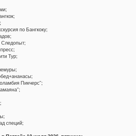
ми;
ангкок;
;
кскурсия по Бангкоку;
адов;
я Следопыт;
спресс;
ити Тур;
лемуры;
обед+ананасы;
Коламбия Пикчерс";
Рамаяна";
;
ы;
сад специй;