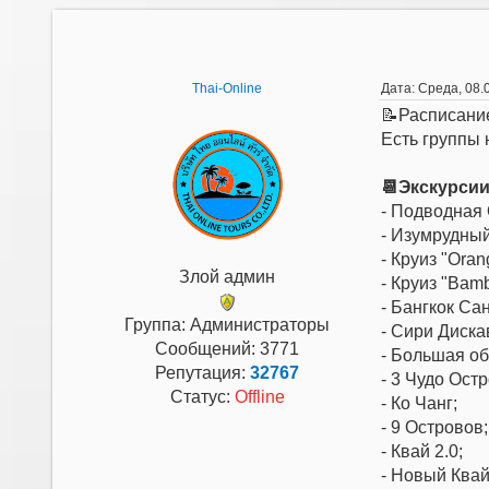
Thai-Online
Дата: Среда, 08.
📝Расписание
Есть группы
📆Экскурсии
- Подводная 
- Изумрудный
- Круиз "Oran
Злой админ
- Круиз "Bam
- Бангкок Сан
Группа: Администраторы
- Сири Диска
Сообщений:
3771
- Большая об
Репутация:
32767
- 3 Чудо Ост
Статус:
Offline
- Ко Чанг;
- 9 Островов;
- Квай 2.0;
- Новый Квай