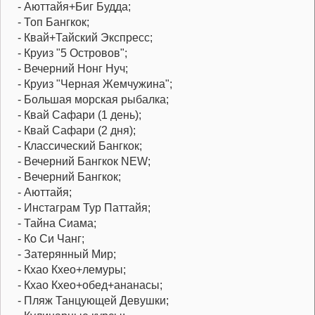
- Аюттайя+Биг Будда;
- Топ Бангкок;
- Квай+Тайский Экспресс;
- Круиз "5 Островов";
- Вечерний Нонг Нуч;
- Круиз "Черная Жемчужина";
- Большая морская рыбалка;
- Квай Сафари (1 день);
- Квай Сафари (2 дня);
- Классический Бангкок;
- Вечерний Бангкок NEW;
- Вечерний Бангкок;
- Аюттайя;
- Инстаграм Тур Паттайя;
- Тайна Сиама;
- Ко Си Чанг;
- Затерянный Мир;
- Кхао Кхео+лемуры;
- Кхао Кхео+обед+ананасы;
- Пляж Танцующей Девушки;