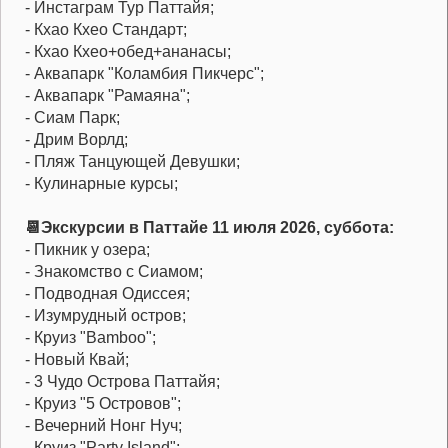
- Инстаграм Тур Паттайя;
- Кхао Кхео Стандарт;
- Кхао Кхео+обед+ананасы;
- Аквапарк "Коламбия Пикчерс";
- Аквапарк "Рамаяна";
- Сиам Парк;
- Дрим Ворлд;
- Пляж Танцующей Девушки;
- Кулинарные курсы;
📆Экскурсии в Паттайе 11 июля 2026, суббота:
- Пикник у озера;
- Знакомство с Сиамом;
- Подводная Одиссея;
- Изумрудный остров;
- Круиз "Bamboo";
- Новый Квай;
- 3 Чудо Острова Паттайя;
- Круиз "5 Островов";
- Вечерний Нонг Нуч;
- Круиз "Party Island";