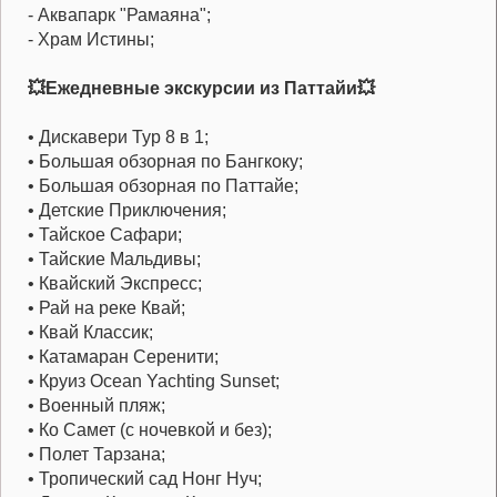
- Аквапарк "Рамаяна";
- Храм Истины;
💥Ежедневные экскурсии из Паттайи💥
• Дискавери Тур 8 в 1;
• Большая обзорная по Бангкоку;
• Большая обзорная по Паттайе;
• Детские Приключения;
• Тайское Сафари;
• Тайские Мальдивы;
• Квайский Экспресс;
• Рай на реке Квай;
• Квай Классик;
• Катамаран Серенити;
• Круиз Ocean Yachting Sunset;
• Военный пляж;
• Ко Самет (с ночевкой и без);
• Полет Тарзана;
• Тропический сад Нонг Нуч;