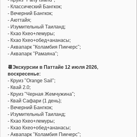
- Классический Бангкок;
- Вечерний Бангкок;
- Аюттайя;
- Изумительный Таиланд;
- Кхао Кхео+лемуры;
- Кхао Кхео+обед+ананасы;
- Аквапарк "Коламбия Пикчерс";
- Аквапарк "Рамаяна";
📆Экскурсии в Паттайе 12 июля 2026,
воскресенье:
- Круиз "Orange Sail";
- Квай 2.0;
- Круиз "Черная Жемчужина";
- Квай Сафари (1 день);
- Вечерний Бангкок;
- Изумительный Таиланд;
- Кхао Кхео+лемуры;
- Кхао Кхео+обед+ананасы;
- Аквапарк "Коламбия Пикчерс";