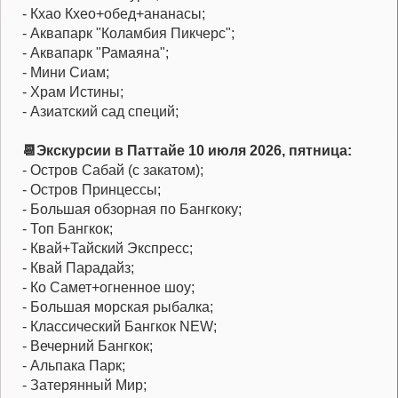
- Кхао Кхео+обед+ананасы;
- Аквапарк "Коламбия Пикчерс";
- Аквапарк "Рамаяна";
- Мини Сиам;
- Храм Истины;
- Азиатский сад специй;
📆Экскурсии в Паттайе 10 июля 2026, пятница:
- Остров Сабай (с закатом);
- Остров Принцессы;
- Большая обзорная по Бангкоку;
- Топ Бангкок;
- Квай+Тайский Экспресс;
- Квай Парадайз;
- Ко Самет+огненное шоу;
- Большая морская рыбалка;
- Классический Бангкок NEW;
- Вечерний Бангкок;
- Альпака Парк;
- Затерянный Мир;