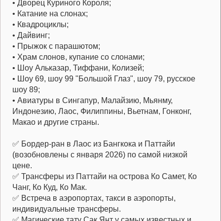
• Дворец Куриного Короля;
• Катание на слонах;
• Квадроциклы;
• Дайвинг;
• Прыжок с парашютом;
• Храм слонов, купание со слонами;
• Шоу Альказар, Тиффани, Колизей;
• Шоу 69, шоу 99 "Большой Глаз", шоу 79, русское
шоу 89;
• Авиатуры в Сингапур, Малайзию, Мьянму,
Индонезию, Лаос, Филиппины, Вьетнам, Гонконг,
Макао и другие страны.
✅ Бордер-ран в Лаос из Бангкока и Паттайи
(возобновлены с января 2026) по самой низкой
цене.
✅ Трансферы из Паттайи на острова Ко Самет, Ко
Чанг, Ко Куд, Ко Мак.
✅ Встреча в аэропортах, такси в аэропорты,
индивидуальные трансферы.
✅ Магические тату Сак Янт у самых известных и