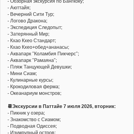
- Обзорная экскурсия по Бангкоку;
- Аюттайя;
- Вечерний Сити Тур;
- Логово Дракона;
- Экспедиция Следопыт;
- Затерянный Мир;
- Кхао Кхео Стандарт;
- Кхао Кхео+обед+ананасы;
- Аквапарк "Коламбия Пикчерс";
- Аквапарк "Рамаяна";
- Пляж Танцующей Девушки;
- Мини Сиам;
- Кулинарные курсы;
- Крокодиловая ферма;
- Океанариум монстров;
📆Экскурсии в Паттайе 7 июля 2026, вторник:
- Пикник у озера;
- Знакомство с Сиамом;
- Подводная Одиссея;
- Изумрудный остров;