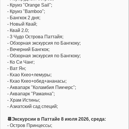
- Круиз "Orange Sail";
- Круиз "Bamboo";
- Бангкок 2 дня;
- Новый Квай;
- Квай 2.0;
- 3 Чудо Острова Паттайя;
- Обзорная экскурсия по Бангкоку;
- Вечерний Бангкок;
- Обзорная экскурсия по Бангкоку;
- Ко Си Чанг;
- Ват Ян;
- Кхао Кхео+лемуры;
- Кхао Кхео+обед+ананасы;
- Аквапарк "Коламбия Пикчерс";
- Аквапарк "Рамаяна";
- Храм Истины;
- Азиатский сад специй;
📆Экскурсии в Паттайе 8 июля 2026, среда:
- Остров Принцессы;