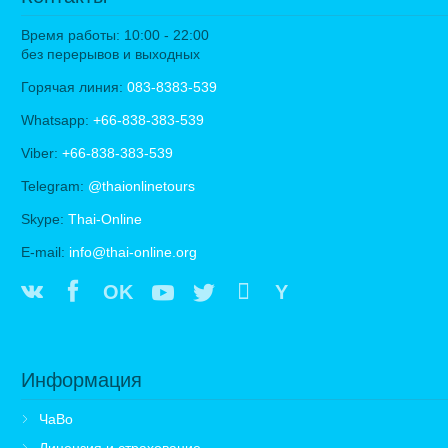
Время работы: 10:00 - 22:00
без перерывов и выходных
Горячая линия:
083-8383-539
Whatsapp:
+66-838-383-539
Viber:
+66-838-383-539
Telegram:
@thaionlinetours
Skype:
Thai-Online
E-mail:
info@thai-online.org
OK
Y
Информация
ЧаВо
Лицензия и страхование