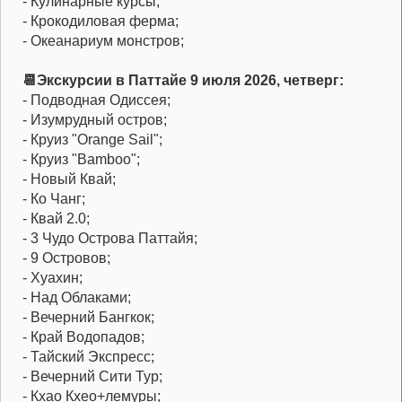
- Кулинарные курсы;
- Крокодиловая ферма;
- Океанариум монстров;
📆Экскурсии в Паттайе 9 июля 2026, четверг:
- Подводная Одиссея;
- Изумрудный остров;
- Круиз "Orange Sail";
- Круиз "Bamboo";
- Новый Квай;
- Ко Чанг;
- Квай 2.0;
- 3 Чудо Острова Паттайя;
- 9 Островов;
- Хуахин;
- Над Облаками;
- Вечерний Бангкок;
- Край Водопадов;
- Тайский Экспресс;
- Вечерний Сити Тур;
- Кхао Кхео+лемуры;