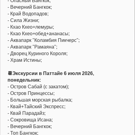
- Опасный Бангкок;
- Вечерний Бангкок;
- Край Водопадов;
- Сила Жизни;
- Кхао Кхео+лемуры;
- Кхао Кхео+обед+ананасы;
- Аквапарк "Коламбия Пикчерс";
- Аквапарк "Рамаяна";
- Дворец Куриного Короля;
- Храм Истины;
📆Экскурсии в Паттайе 6 июля 2026,
понедельник:
- Остров Сабай (с закатом);
- Остров Принцессы;
- Большая морская рыбалка;
- Квай+Тайский Экспресс;
- Квай Парадайз;
- Сокровища Исана;
- Вечерний Бангкок;
- Топ Бангкок;