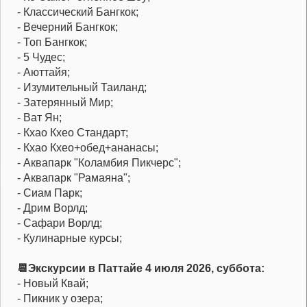
- Классический Бангкок;
- Вечерний Бангкок;
- Топ Бангкок;
- 5 Чудес;
- Аюттайя;
- Изумительный Таиланд;
- Затерянный Мир;
- Ват Ян;
- Кхао Кхео Стандарт;
- Кхао Кхео+обед+ананасы;
- Аквапарк "Коламбия Пикчерс";
- Аквапарк "Рамаяна";
- Сиам Парк;
- Дрим Ворлд;
- Сафари Ворлд;
- Кулинарные курсы;
📆Экскурсии в Паттайе 4 июля 2026, суббота:
- Новый Квай;
- Пикник у озера;