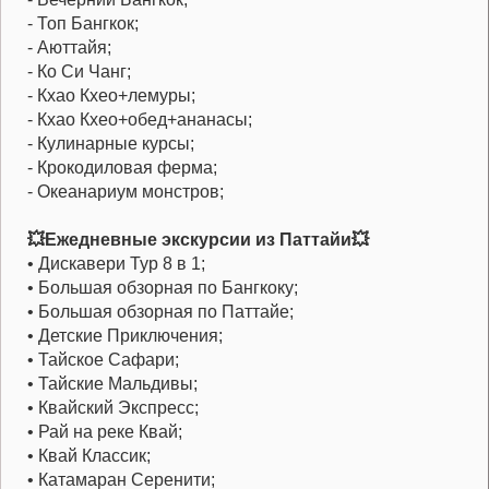
- Топ Бангкок;
- Аюттайя;
- Ко Си Чанг;
- Кхао Кхео+лемуры;
- Кхао Кхео+обед+ананасы;
- Кулинарные курсы;
- Крокодиловая ферма;
- Океанариум монстров;
💥Ежедневные экскурсии из Паттайи💥
• Дискавери Тур 8 в 1;
• Большая обзорная по Бангкоку;
• Большая обзорная по Паттайе;
• Детские Приключения;
• Тайское Сафари;
• Тайские Мальдивы;
• Квайский Экспресс;
• Рай на реке Квай;
• Квай Классик;
• Катамаран Серенити;