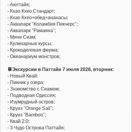
- Аюттайя;
- Кхао Кхео Стандарт;
- Кхао Кхео+обед+ананасы;
- Аквапарк "Коламбия Пикчерс";
- Аквапарк "Рамаяна";
- Мини Сиам;
- Кулинарные курсы;
- Крокодиловая ферма;
- Океанариум монстров;
📆Экскурсии в Паттайе 7 июля 2026, вторник:
- Новый Квай;
- Пикник у озера;
- Знакомство с Сиамом;
- Подводная Одиссея;
- Изумрудный остров;
- Круиз "Orange Sail";
- Круиз "Bamboo";
- Квай 2.0;
- 3 Чудо Острова Паттайя;