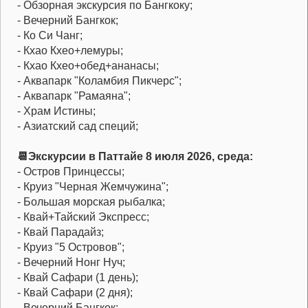
- Обзорная экскурсия по Бангкоку;
- Вечерний Бангкок;
- Ко Си Чанг;
- Кхао Кхео+лемуры;
- Кхао Кхео+обед+ананасы;
- Аквапарк "Коламбия Пикчерс";
- Аквапарк "Рамаяна";
- Храм Истины;
- Азиатский сад специй;
📆Экскурсии в Паттайе 8 июля 2026, среда:
- Остров Принцессы;
- Круиз "Черная Жемчужина";
- Большая морская рыбалка;
- Квай+Тайский Экспресс;
- Квай Парадайз;
- Круиз "5 Островов";
- Вечерний Нонг Нуч;
- Квай Сафари (1 день);
- Квай Сафари (2 дня);
- Вечерний Бангкок;