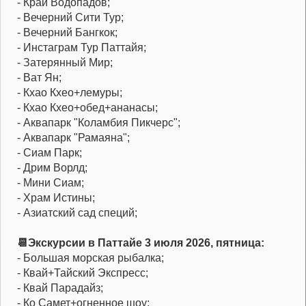
- Край Водопадов;
- Вечерний Сити Тур;
- Вечерний Бангкок;
- Инстаграм Тур Паттайя;
- Затерянный Мир;
- Ват Ян;
- Кхао Кхео+лемуры;
- Кхао Кхео+обед+ананасы;
- Аквапарк "Коламбия Пикчерс";
- Аквапарк "Рамаяна";
- Сиам Парк;
- Дрим Ворлд;
- Мини Сиам;
- Храм Истины;
- Азиатский сад специй;
📆Экскурсии в Паттайе 3 июля 2026, пятница:
- Большая морская рыбалка;
- Квай+Тайский Экспресс;
- Квай Парадайз;
- Ко Самет+огненное шоу;