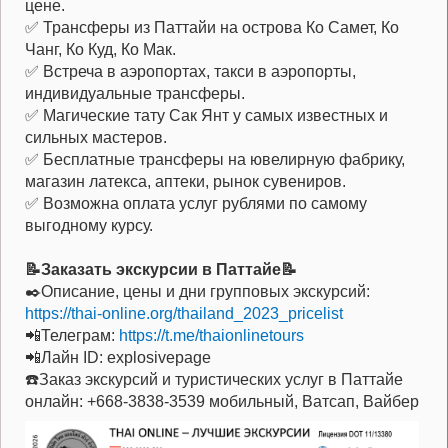
цене.
✅ Трансферы из Паттайи на острова Ко Самет, Ко
Чанг, Ко Куд, Ко Мак.
✅ Встреча в аэропортах, такси в аэропорты,
индивидуальные трансферы.
✅ Магические тату Сак Янт у самых известных и
сильных мастеров.
✅ Бесплатные трансферы на ювелирную фабрику,
магазин латекса, аптеки, рынок сувениров.
✅ Возможна оплата услуг рублями по самому
выгодному курсу.
📝Заказать экскурсии в Паттайе📝
✒️Описание, цены и дни групповых экскурсий:
https://thai-online.org/thailand_2023_pricelist
📲Телеграм:
https://t.me/thaionlinetours
📲Лайн ID: explosivepage
☎️Заказ экскурсий и туристических услуг в Паттайе
онлайн: +668-3838-3539 мобильный, Ватсап, Вайбер