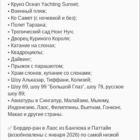
• Круиз Ocean Yachting Sunset;
• Военный пляж;
• Ко Самет (с ночевкой и без);
• Полет Тарзана;
• Тропический сад Нонг Нуч;
• Дворец Куриного Короля;
• Катание на слонах;
• Квадроциклы;
• Дайвинг;
• Прыжок с парашютом;
• Храм слонов, купание со слонами;
• Шоу Альказар, Тиффани, Колизей;
• Шоу 69, шоу 99 "Большой Глаз", шоу 79, русское
шоу 89;
• Авиатуры в Сингапур, Малайзию, Мьянму,
Индонезию, Лаос, Филиппины, Вьетнам, Гонконг,
Макао и другие страны.
✅ Бордер-ран в Лаос из Бангкока и Паттайи
(возобновлены с января 2026) по самой низкой