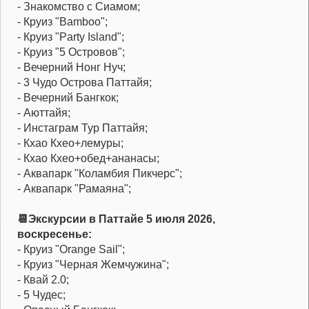
- Знакомство с Сиамом;
- Круиз "Bamboo";
- Круиз "Party Island";
- Круиз "5 Островов";
- Вечерний Нонг Нуч;
- 3 Чудо Острова Паттайя;
- Вечерний Бангкок;
- Аюттайя;
- Инстаграм Тур Паттайя;
- Кхао Кхео+лемуры;
- Кхао Кхео+обед+ананасы;
- Аквапарк "Коламбия Пикчерс";
- Аквапарк "Рамаяна";
📆Экскурсии в Паттайе 5 июля 2026,
воскресенье:
- Круиз "Orange Sail";
- Круиз "Черная Жемчужина";
- Квай 2.0;
- 5 Чудес;