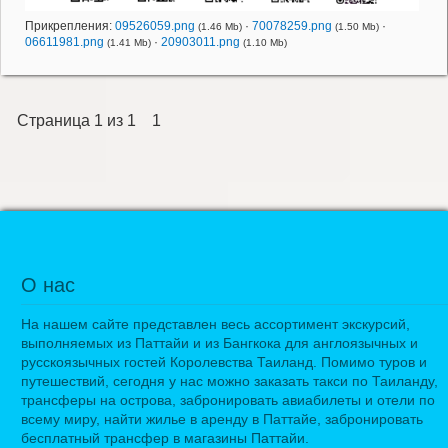
Прикрепления:
09526059.png
·
70078259.png
·
(1.46 Mb)
(1.50 Mb)
06611981.png
·
20903011.png
(1.41 Mb)
(1.10 Mb)
Страница
1
из
1
1
О нас
На нашем сайте представлен весь ассортимент экскурсий,
выполняемых из Паттайи и из Бангкока для англоязычных и
русскоязычных гостей Королевства Таиланд. Помимо туров и
путешествий, сегодня у нас можно заказать такси по Таиланду,
трансферы на острова, забронировать авиабилеты и отели по
всему миру, найти жилье в аренду в Паттайе, забронировать
бесплатный трансфер в магазины Паттайи.