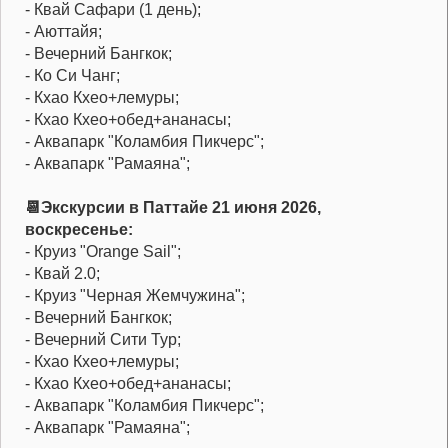
- Квай Сафари (1 день);
- Аюттайя;
- Вечерний Бангкок;
- Ко Си Чанг;
- Кхао Кхео+лемуры;
- Кхао Кхео+обед+ананасы;
- Аквапарк "Коламбия Пикчерс";
- Аквапарк "Рамаяна";
📆Экскурсии в Паттайе 21 июня 2026,
воскресенье:
- Круиз "Orange Sail";
- Квай 2.0;
- Круиз "Черная Жемчужина";
- Вечерний Бангкок;
- Вечерний Сити Тур;
- Кхао Кхео+лемуры;
- Кхао Кхео+обед+ананасы;
- Аквапарк "Коламбия Пикчерс";
- Аквапарк "Рамаяна";