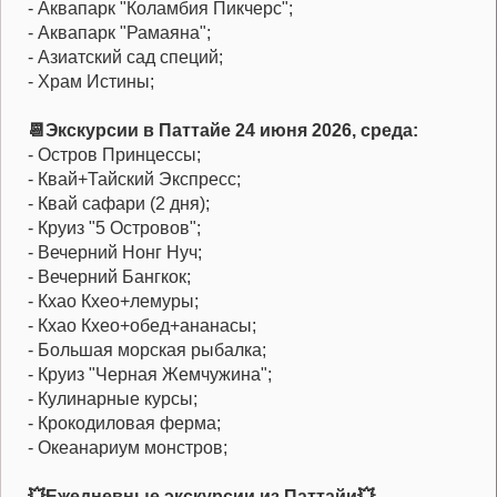
- Аквапарк "Коламбия Пикчерс";
- Аквапарк "Рамаяна";
- Азиатский сад специй;
- Храм Истины;
📆Экскурсии в Паттайе 24 июня 2026, среда:
- Остров Принцессы;
- Квай+Тайский Экспресс;
- Квай сафари (2 дня);
- Круиз "5 Островов";
- Вечерний Нонг Нуч;
- Вечерний Бангкок;
- Кхао Кхео+лемуры;
- Кхао Кхео+обед+ананасы;
- Большая морская рыбалка;
- Круиз "Черная Жемчужина";
- Кулинарные курсы;
- Крокодиловая ферма;
- Океанариум монстров;
💥Ежедневные экскурсии из Паттайи💥