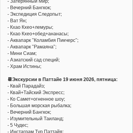
- Затерянный Мир;
- Вечерний Бангкок;
- Экспедиция Следопыт;
- Ват Ян;
- Кхао Кхео+лемуры;
- Кхао Кхео+обед+ананасы;
- Аквапарк "Коламбия Пикчерс";
- Аквапарк "Рамаяна";
- Мини Сиам;
- Азиатский сад специй;
- Храм Истины;
📆Экскурсии в Паттайе 19 июня 2026, пятница:
- Квай Парадайз;
- Квай+Тайский Экспресс;
- Ко Самет+огненное шоу;
- Большая морская рыбалка;
- Вечерний Бангкок;
- Изумительный Таиланд;
- 5 Чудес;
- Инстаграм Тур Паттайя;