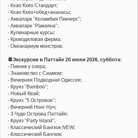
- Кхао Кхео Стандарт;
- Кхао Кхео+обед+ананасы;
- Аквапарк "Коламбия Пикчерс";
- Аквапарк "Рамаяна";
- Кулинарные курсы;
- Крокодиловая ферма;
- Океанариум монстров;
📆Экскурсии в Паттайе 20 июня 2026, суббота:
- Пикник у озера;
- Знакомство с Сиамом;
- Вечерняя Подводная Одиссея;
- Круиз "Bamboo";
- Новый Квай;
- Круиз "5 Островов";
- Вечерний Нонг Нуч;
- 3 Чудо Острова Паттайя;
- Круиз "Party Island";
- Классический Бангкок NEW;
- Классический Бангкок;