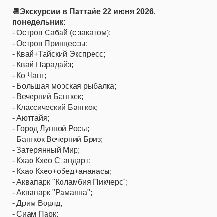
📆Экскурсии в Паттайе 22 июня 2026,
понедельник:
- Остров Сабай (с закатом);
- Остров Принцессы;
- Квай+Тайский Экспресс;
- Квай Парадайз;
- Ко Чанг;
- Большая морская рыбалка;
- Вечерний Бангкок;
- Классический Бангкок;
- Аюттайя;
- Город Лунной Росы;
- Бангкок Вечерний Бриз;
- Затерянный Мир;
- Кхао Кхео Стандарт;
- Кхао Кхео+обед+ананасы;
- Аквапарк "Коламбия Пикчерс";
- Аквапарк "Рамаяна";
- Дрим Ворлд;
- Сиам Парк;