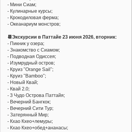
- Мини Сиам;
- Кулинарные курсы;
- Крокодиловая ферма;
- Океанариум монстров;
📆Экскурсии в Паттайе 23 июня 2026, вторник:
- Пикник у озера;
- Знакомство с Сиамом;
- Подводная Одиссея;
- Изумрудный остров;
- Круиз "Orange Sail";
- Круиз "Bamboo";
- Новый Квай;
- Квай 2.0;
- 3 Чудо Острова Паттайя;
- Вечерний Бангкок;
- Вечерний Сити Тур;
- Затерянный Мир;
- Кхао Кхео+лемуры;
- Кхао Кхео+обед+ананасы;