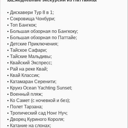
• Дискавери Тур 8 в 1;
• Сокровища Чонбури;
• Топ Бангкок;
• Большая обзорная по Бангкоку;
• Большая обзорная по Паттайе;
• Детские Приключения;
• Тайское Сафари;
• Тайские Мальдивы;
• Квайский Экспресс;
• Рай на реке Квай;
• Квай Классик;
• Катамаран Серенити;
• Круиз Ocean Yachting Sunset;
• Военный пляж;
• Ко Самет (с ночевкой и без);
• Полет Тарзана;
• Тропический сад Нонг Нуч;
• Дворец Куриного Короля;
• Катание на слонах;