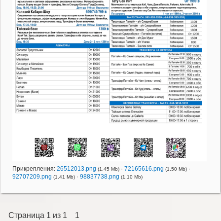
Прикрепления:
26512013.png
·
72165616.png
·
(1.45 Mb)
(1.50 Mb)
92707209.png
·
98837738.png
(1.41 Mb)
(1.10 Mb)
Страница
1
из
1
1