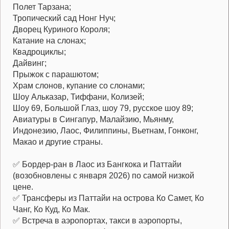
Полет Тарзана;
Тропический сад Нонг Нуч;
Дворец Куриного Короля;
Катание на слонах;
Квадроциклы;
Дайвинг;
Прыжок с парашютом;
Храм слонов, купание со слонами;
Шоу Альказар, Тиффани, Колизей;
Шоу 69, Большой Глаз, шоу 79, русское шоу 89;
Авиатуры в Сингапур, Малайзию, Мьянму,
Индонезию, Лаос, Филиппины, Вьетнам, Гонконг,
Макао и другие страны.
✅ Бордер-ран в Лаос из Бангкока и Паттайи
(возобновлены с января 2026) по самой низкой
цене.
✅ Трансферы из Паттайи на острова Ко Самет, Ко
Чанг, Ко Куд, Ко Мак.
✅ Встреча в аэропортах, такси в аэропорты,