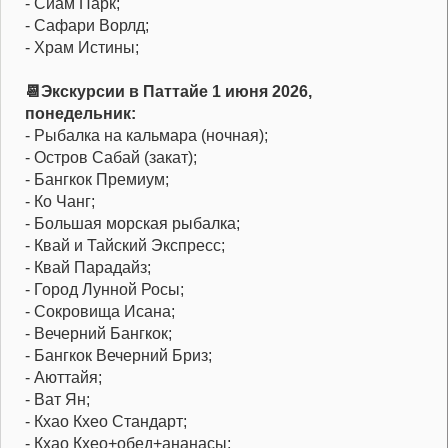
- Сиам Парк;
- Сафари Ворлд;
- Храм Истины;
📆Экскурсии в Паттайе 1 июня 2026,
понедельник:
- Рыбалка на кальмара (ночная);
- Остров Сабай (закат);
- Бангкок Премиум;
- Ко Чанг;
- Большая морская рыбалка;
- Квай и Тайский Экспресс;
- Квай Парадайз;
- Город Лунной Росы;
- Сокровища Исана;
- Вечерний Бангкок;
- Бангкок Вечерний Бриз;
- Аюттайя;
- Ват Ян;
- Кхао Кхео Стандарт;
- Кхао Кхео+обед+ананасы;