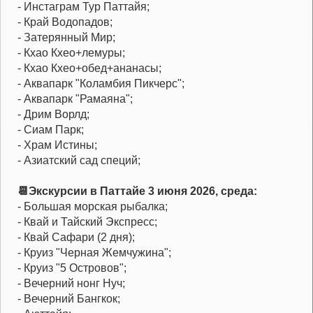
- Инстаграм Тур Паттайя;
- Край Водопадов;
- Затерянный Мир;
- Кхао Кхео+лемуры;
- Кхао Кхео+обед+ананасы;
- Аквапарк "Коламбия Пикчерс";
- Аквапарк "Рамаяна";
- Дрим Ворлд;
- Сиам Парк;
- Храм Истины;
- Азиатский сад специй;
📆Экскурсии в Паттайе 3 июня 2026, среда:
- Большая морская рыбалка;
- Квай и Тайский Экспресс;
- Квай Сафари (2 дня);
- Круиз "Черная Жемчужина";
- Круиз "5 Островов";
- Вечерний нонг Нуч;
- Вечерний Бангкок;