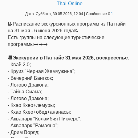
Thai-Online
Дата: Суббота, 30.05.2026, 12:04 | Сообщение #
1
📝Расписание экскурсионных программ из Паттайи
на 31 мая - 6 июня 2026 года📝
Есть группы на следующие туристические
программы➡️➡️➡️
📆Экскурсии в Паттайе 31 мая 2026, воскресенье:
- Квай 2.0;
- Круиз "Черная Жемчужина";
- Вечерний Бангкок;
- Логово Дракона;
- Тайна Сиама;
- Логово Дракона;
- Кхао Кхео+лемуры;
- Кхао Кхео+обед+ананасы;
- Аквапарк "Коламбия Пикчерс";
- Аквапарк "Рамаяна";
- Дрим Ворлд;