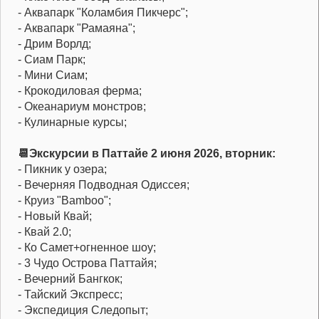
- Аквапарк "Коламбия Пикчерс";
- Аквапарк "Рамаяна";
- Дрим Ворлд;
- Сиам Парк;
- Мини Сиам;
- Крокодиловая ферма;
- Океанариум монстров;
- Кулинарные курсы;
📆Экскурсии в Паттайе 2 июня 2026, вторник:
- Пикник у озера;
- Вечерняя Подводная Одиссея;
- Круиз "Bamboo";
- Новый Квай;
- Квай 2.0;
- Ко Самет+огненное шоу;
- 3 Чудо Острова Паттайя;
- Вечерний Бангкок;
- Тайский Экспресс;
- Экспедиция Следопыт;