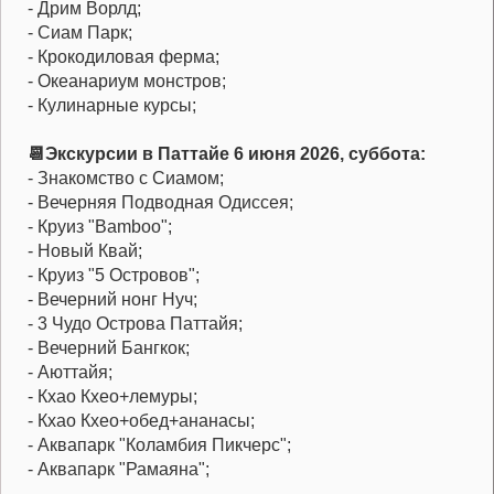
- Дрим Ворлд;
- Сиам Парк;
- Крокодиловая ферма;
- Океанариум монстров;
- Кулинарные курсы;
📆Экскурсии в Паттайе 6 июня 2026, суббота:
- Знакомство с Сиамом;
- Вечерняя Подводная Одиссея;
- Круиз "Bamboo";
- Новый Квай;
- Круиз "5 Островов";
- Вечерний нонг Нуч;
- 3 Чудо Острова Паттайя;
- Вечерний Бангкок;
- Аюттайя;
- Кхао Кхео+лемуры;
- Кхао Кхео+обед+ананасы;
- Аквапарк "Коламбия Пикчерс";
- Аквапарк "Рамаяна";