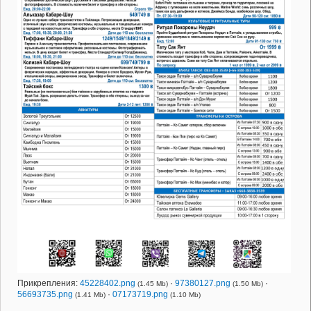
Прикрепления:
45228402.png
·
97380127.png
·
(1.45 Mb)
(1.50 Mb)
56693735.png
·
07173719.png
(1.41 Mb)
(1.10 Mb)