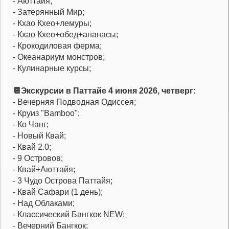
- Аюттайя;
- Затерянный Мир;
- Кхао Кхео+лемуры;
- Кхао Кхео+обед+ананасы;
- Крокодиловая ферма;
- Океанариум монстров;
- Кулинарные курсы;
📆Экскурсии в Паттайе 4 июня 2026, четверг:
- Вечерняя Подводная Одиссея;
- Круиз "Bamboo";
- Ко Чанг;
- Новый Квай;
- Квай 2.0;
- 9 Островов;
- Квай+Аюттайя;
- 3 Чудо Острова Паттайя;
- Квай Сафари (1 день);
- Над Облаками;
- Классический Бангкок NEW;
- Вечерний Бангкок;