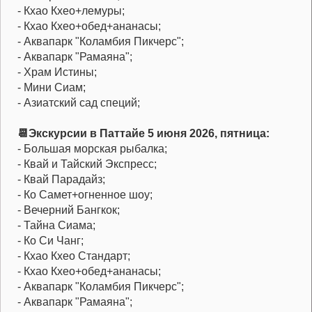
- Кхао Кхео+лемуры;
- Кхао Кхео+обед+ананасы;
- Аквапарк "Коламбия Пикчерс";
- Аквапарк "Рамаяна";
- Храм Истины;
- Мини Сиам;
- Азиатский сад специй;
📆Экскурсии в Паттайе 5 июня 2026, пятница:
- Большая морская рыбалка;
- Квай и Тайский Экспресс;
- Квай Парадайз;
- Ко Самет+огненное шоу;
- Вечерний Бангкок;
- Тайна Сиама;
- Ко Си Чанг;
- Кхао Кхео Стандарт;
- Кхао Кхео+обед+ананасы;
- Аквапарк "Коламбия Пикчерс";
- Аквапарк "Рамаяна";