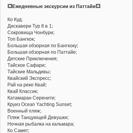
💥Ежедневные экскурсии из Паттайи💥
Ко Куд;
Дискавери Тур 8 в 1;
Сокровища Чонбури;
Топ Бангкок;
Большая обзорная по Бангкоку;
Большая обзорная по Паттайе;
Детские Приключения;
Тайское Сафари;
Тайские Мальдивы;
Квайский Экспресс;
Рай на реке Квай;
Квай Классик;
Катамаран Серенити;
Круиз Ocean Yachting Sunset;
Военный пляж;
Пляж Танцующей Девушки;
Ночная рыбалка на кальмара;
Ко Самет;