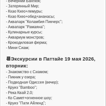
- Вечерний Бангкок;
- Затерянный Мир;
- Кхао Кхео+лемуры;
- Кхао Кхео+обед+ананасы;
- Аквапарк "Коламбия Пикчерс";
- Аквапарк "Рамаяна";
- Кулинарные курсы;
- Аквариум монстров;
- Крокодиловая ферма;
- Мини Сиам;
📆Экскурсии в Паттайе 19 мая 2026,
вторник:
- Знакомство с Сиамом;
- Пикник у озера;
- Подводная Одиссея (вечер);
- Круиз "Bamboo";
- Река Квай 2.0;
- Ко Самет+огненное шоу;
- Круиз "Пати Айленд";