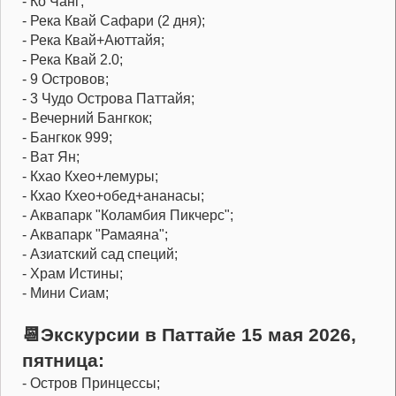
- Ко Чанг;
- Река Квай Сафари (2 дня);
- Река Квай+Аюттайя;
- Река Квай 2.0;
- 9 Островов;
- 3 Чудо Острова Паттайя;
- Вечерний Бангкок;
- Бангкок 999;
- Ват Ян;
- Кхао Кхео+лемуры;
- Кхао Кхео+обед+ананасы;
- Аквапарк "Коламбия Пикчерс";
- Аквапарк "Рамаяна";
- Азиатский сад специй;
- Храм Истины;
- Мини Сиам;
📆Экскурсии в Паттайе 15 мая 2026,
пятница:
- Остров Принцессы;