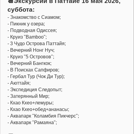
📆Экскурсии в Паттайе 16 мая 2026,
суббота:
- Знакомство с Сиамом;
- Пикник у озера;
- Подводная Одиссея;
- Круиз "Bamboo";
- 3 Чудо Острова Паттайя;
- Вечерний Нонг Нуч;
- Круиз "5 Островов";
- Вечерний Бангкок;
- В Поисках Сапфиров;
- Гербал Тур (Чок Ди Тур);
- Аюттайя;
- Экспедиция Следопыт;
- Затерянный Мир;
- Кхао Кхео+лемуры;
- Кхао Кхео+обед+ананасы;
- Аквапарк "Коламбия Пикчерс";
- Аквапарк "Рамаяна";