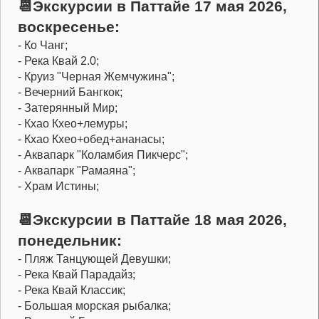
📆Экскурсии в Паттайе 17 мая 2026,
воскресенье:
- Ко Чанг;
- Река Квай 2.0;
- Круиз "Черная Жемчужина";
- Вечерний Бангкок;
- Затерянный Мир;
- Кхао Кхео+лемуры;
- Кхао Кхео+обед+ананасы;
- Аквапарк "Коламбия Пикчерс";
- Аквапарк "Рамаяна";
- Храм Истины;
📆Экскурсии в Паттайе 18 мая 2026,
понедельник:
- Пляж Танцующей Девушки;
- Река Квай Парадайз;
- Река Квай Классик;
- Большая морская рыбалка;