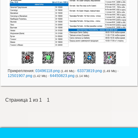
Прикрепления:
03496118.png
·
63373819.png
·
(1.46 Mb)
(1.49 Mb)
12501907.png
·
64450823.png
(1.42 Mb)
(1.14 Mb)
Страница
1
из
1
1