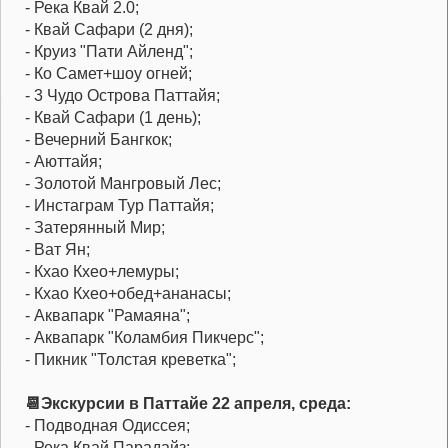
- Река Квай 2.0;
- Квай Сафари (2 дня);
- Круиз "Пати Айленд";
- Ко Самет+шоу огней;
- 3 Чудо Острова Паттайя;
- Квай Сафари (1 день);
- Вечерний Бангкок;
- Аюттайя;
- Золотой Мангровый Лес;
- Инстаграм Тур Паттайя;
- Затерянный Мир;
- Ват Ян;
- Кхао Кхео+лемуры;
- Кхао Кхео+обед+ананасы;
- Аквапарк "Рамаяна";
- Аквапарк "Коламбия Пикчерс";
- Пикник "Толстая креветка";
📆Экскурсии в Паттайе 22 апреля, среда:
- Подводная Одиссея;
- Река Квай Парадайз;