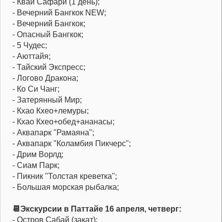
- Квай Сафари (1 день);
- Вечерний Бангкок NEW;
- Вечерний Бангкок;
- Опасный Бангкок;
- 5 Чудес;
- Аюттайя;
- Тайский Экспресс;
- Логово Дракона;
- Ко Си Чанг;
- Затерянный Мир;
- Кхао Кхео+лемуры;
- Кхао Кхео+обед+ананасы;
- Аквапарк "Рамаяна";
- Аквапарк "Коламбия Пикчерс";
- Дрим Ворлд;
- Сиам Парк;
- Пикник "Толстая креветка";
- Большая морская рыбалка;
📆Экскурсии в Паттайе 16 апреля, четверг:
- Остров Сабай (закат);