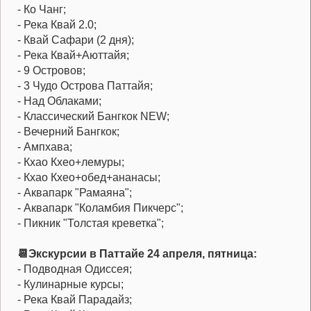
- Ко Чанг;
- Река Квай 2.0;
- Квай Сафари (2 дня);
- Река Квай+Аюттайя;
- 9 Островов;
- 3 Чудо Острова Паттайя;
- Над Облаками;
- Классический Бангкок NEW;
- Вечерний Бангкок;
- Ампхава;
- Кхао Кхео+лемуры;
- Кхао Кхео+обед+ананасы;
- Аквапарк "Рамаяна";
- Аквапарк "Коламбия Пикчерс";
- Пикник "Толстая креветка";
📆Экскурсии в Паттайе 24 апреля, пятница:
- Подводная Одиссея;
- Кулинарные курсы;
- Река Квай Парадайз;