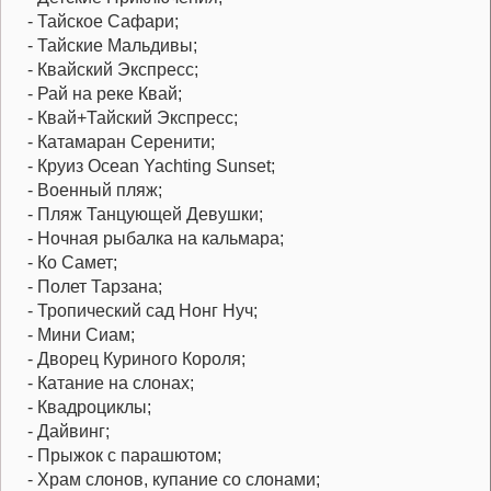
- Тайское Сафари;
- Тайские Мальдивы;
- Квайский Экспресс;
- Рай на реке Квай;
- Квай+Тайский Экспресс;
- Катамаран Серенити;
- Круиз Ocean Yachting Sunset;
- Военный пляж;
- Пляж Танцующей Девушки;
- Ночная рыбалка на кальмара;
- Ко Самет;
- Полет Тарзана;
- Тропический сад Нонг Нуч;
- Мини Сиам;
- Дворец Куриного Короля;
- Катание на слонах;
- Квадроциклы;
- Дайвинг;
- Прыжок с парашютом;
- Храм слонов, купание со слонами;