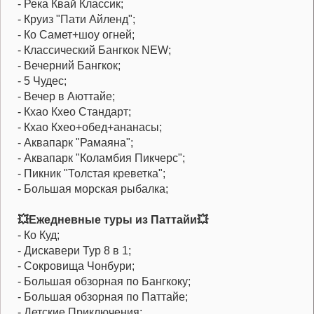
- Река Квай Классик;
- Круиз "Пати Айленд";
- Ко Самет+шоу огней;
- Классический Бангкок NEW;
- Вечерний Бангкок;
- 5 Чудес;
- Вечер в Аюттайе;
- Кхао Кхео Стандарт;
- Кхао Кхео+обед+ананасы;
- Аквапарк "Рамаяна";
- Аквапарк "Коламбия Пикчерс";
- Пикник "Толстая креветка";
- Большая морская рыбалка;
💥Ежедневные туры из Паттайи💥
- Ко Куд;
- Дискавери Тур 8 в 1;
- Сокровища Чонбури;
- Большая обзорная по Бангкоку;
- Большая обзорная по Паттайе;
- Детские Приключения;