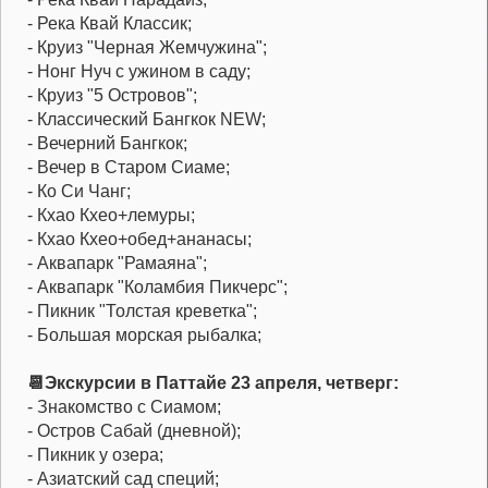
- Река Квай Классик;
- Круиз "Черная Жемчужина";
- Нонг Нуч с ужином в саду;
- Круиз "5 Островов";
- Классический Бангкок NEW;
- Вечерний Бангкок;
- Вечер в Старом Сиаме;
- Ко Си Чанг;
- Кхао Кхео+лемуры;
- Кхао Кхео+обед+ананасы;
- Аквапарк "Рамаяна";
- Аквапарк "Коламбия Пикчерс";
- Пикник "Толстая креветка";
- Большая морская рыбалка;
📆Экскурсии в Паттайе 23 апреля, четверг:
- Знакомство с Сиамом;
- Остров Сабай (дневной);
- Пикник у озера;
- Азиатский сад специй;