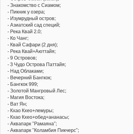
- Знакомство с Сиамом;
- Пикник у озера;
- Изумрудный остров;
- Азиатский сад специй;
- Река Квай 2.0;
- Ко Чанг;
- Квай Сафари (2 дня);
- Река Квай+Аюттайя;
- 9 Островов;
- 3 Чудо Острова Паттайя;
- Над Облаками;
- Вечерний Бангкок;
- Бангкок 999;
- Золотой Мангровый Лес;
- Магия Востока;
- Ват Ян;
- Кхао Кхео+лемуры;
- Кхао Кхео+обед+ананасы;
- Аквапарк "Рамаяна";
- Аквапарк "Коламбия Пикчерс";