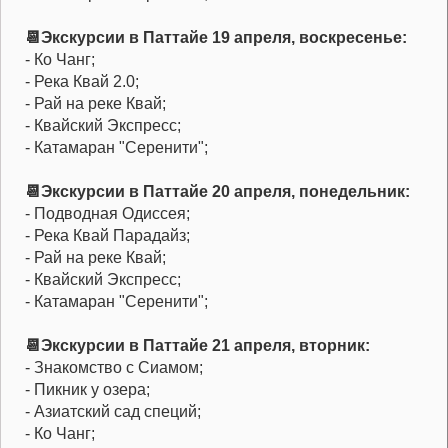
📆Экскурсии в Паттайе 19 апреля, воскресенье:
- Ко Чанг;
- Река Квай 2.0;
- Рай на реке Квай;
- Квайский Экспресс;
- Катамаран "Серенити";
📆Экскурсии в Паттайе 20 апреля, понедельник:
- Подводная Одиссея;
- Река Квай Парадайз;
- Рай на реке Квай;
- Квайский Экспресс;
- Катамаран "Серенити";
📆Экскурсии в Паттайе 21 апреля, вторник:
- Знакомство с Сиамом;
- Пикник у озера;
- Азиатский сад специй;
- Ко Чанг;