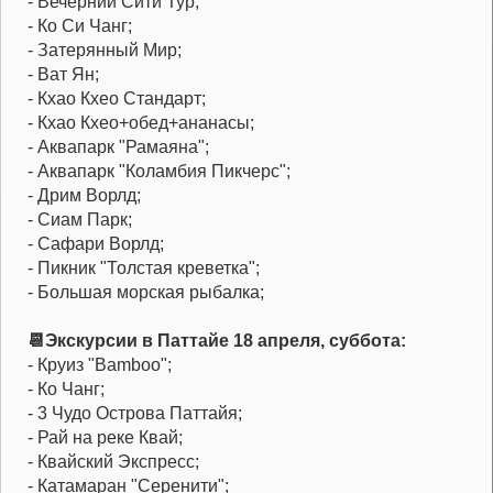
- Вечерний Сити Тур;
- Ко Си Чанг;
- Затерянный Мир;
- Ват Ян;
- Кхао Кхео Стандарт;
- Кхао Кхео+обед+ананасы;
- Аквапарк "Рамаяна";
- Аквапарк "Коламбия Пикчерс";
- Дрим Ворлд;
- Сиам Парк;
- Сафари Ворлд;
- Пикник "Толстая креветка";
- Большая морская рыбалка;
📆Экскурсии в Паттайе 18 апреля, суббота:
- Круиз "Bamboo";
- Ко Чанг;
- 3 Чудо Острова Паттайя;
- Рай на реке Квай;
- Квайский Экспресс;
- Катамаран "Серенити";