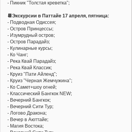
- Пикник "Толстая креветка";
📆Экскурсии в Паттайе 17 апреля, пятница:
- Подводная Одиссея;
- Остров Принцессы;
- Изумрудный остров;
- Остров Парадайз;
- Кулинарные курсы;
- Ко Чанг;
- Река Квай Парадайз;
- Река Квай Классик;
- Круиз "Пати Айленд";
- Круиз "Черная Жемчужина";
- Ко Самет+шоу огней;
- Классический Бангкок NEW;
- Вечерний Бангкок;
- Вечерний Сити Тур;
- Логово Дракона;
- Вечер в Аюттайе;
- Магия Востока;