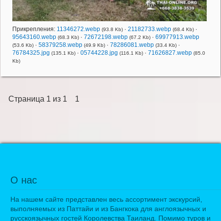
Прикрепления:
11346272.webp
·
21182733.webp
·
(93.8 Kb)
(68.4 Kb)
95643160.webp
·
72672198.webp
·
69977913.webp
(68.3 Kb)
(67.2 Kb)
·
58379258.webp
·
78286081.webp
·
(53.6 Kb)
(49.9 Kb)
(33.4 Kb)
76784325.jpg
·
05744228.jpg
·
71626827.webp
(135.1 Kb)
(116.1 Kb)
(85.0
Kb)
Страница
1
из
1
1
О нас
На нашем сайте представлен весь ассортимент экскурсий,
выполняемых из Паттайи и из Бангкока для англоязычных и
русскоязычных гостей Королевства Таиланд. Помимо туров и