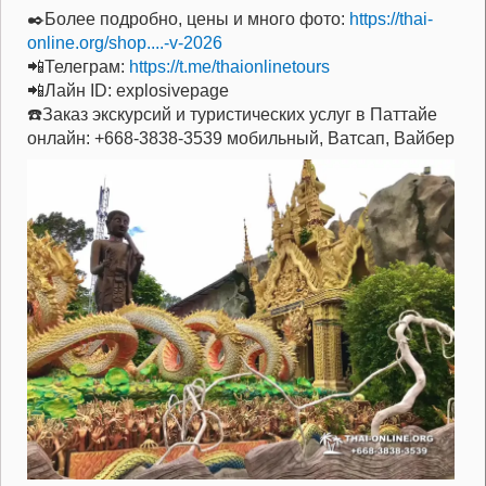
✒️Более подробно, цены и много фото:
https://thai-
online.org/shop....-v-2026
📲Телеграм:
https://t.me/thaionlinetours
📲Лайн ID: explosivepage
☎️Заказ экскурсий и туристических услуг в Паттайе
онлайн: +668-3838-3539 мобильный, Ватсап, Вайбер