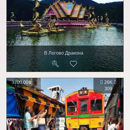
В Логово Дракона
3700.00฿
26K
309