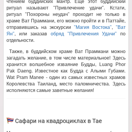
чтением буддийских мантр. Еще этот буддийский
ритуал называют "Привлечение удачи". Кстати,
ритуал "Похороны неудач" проходит не только в
храме Ват Праммани, его можно пройти и в Паттайе,
отправившись на экскурсии
"Магия Востока"
,
"Ват
Ян"
, или заказав
обряд "Привлечения Удачи"
по
отдельности.
Также, в буддийском храме Ват Праммани можно
загадать желание, в том числе материальное! Здесь
хранится волшебное изваяние Будды, Luang Phor
Pak Daeng. Известное как Будда с Алыми Губами.
Wat Pram Manee - один из самых известных храмов
Королевства Таиланд, место паломничества. Здесь
исполняются самые заветные желания!
Сафари на квадроциклах в Тае