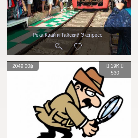
Река Квай и Тайский Экспресс
2049.00฿
19K
530