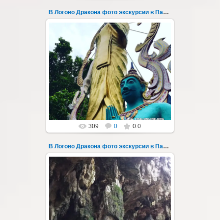
В Логово Дракона фото экскурсии в Паттайе 180
30.08.2022
"В Логово Дракона" авторский
мистический приключенческий тур из
Паттайи на целый день - фото 180
Всего лишь в ...
Thai-Online
309
0
0.0
В Логово Дракона фото экскурсии в Паттайе 181
30.08.2022
"В Логово Дракона" авторский
мистический приключенческий тур из
Паттайи на целый день - фото 181
Всего лишь в ...