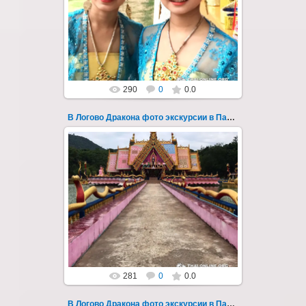
мистический приключенческий тур из
Паттайи на целый день - фото 153
Всего лишь в ...
Thai-Online
290
0
0.0
В Логово Дракона фото экскурсии в Паттайе 154
30.08.2022
"В Логово Дракона" авторский
мистический приключенческий тур из
Паттайи на целый день - фото 154
Всего лишь в ...
Thai-Online
281
0
0.0
В Логово Дракона фото экскурсии в Паттайе 155