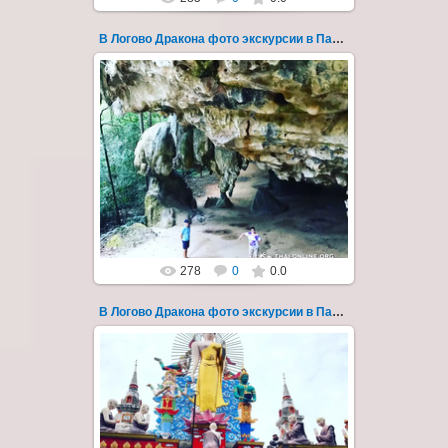
В Логово Дракона фото экскурсии в Паттайе 164
30.08.2022
"В Логово Дракона" авторский
мистический приключенческий тур из
Паттайи на целый день - фото 164
Всего лишь в ...
Thai-Online
278
0
0.0
В Логово Дракона фото экскурсии в Паттайе 165
30.08.2022
"В Логово Дракона" авторский
мистический приключенческий тур из
Паттайи на целый день - фото 165