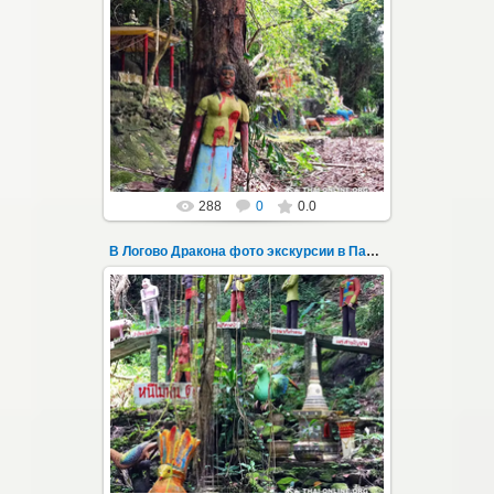
30.08.2022
"В Логово Дракона" авторский
мистический приключенческий тур из
Паттайи на целый день - фото 146
Всего лишь в ...
Thai-Online
288
0
0.0
В Логово Дракона фото экскурсии в Паттайе 147
30.08.2022
"В Логово Дракона" авторский
мистический приключенческий тур из
Паттайи на целый день - фото 147
Всего лишь в ...
Thai-Online