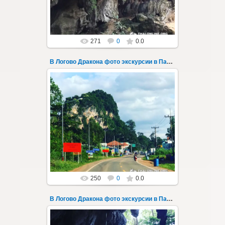
Thai-Online
271
0
0.0
В Логово Дракона фото экскурсии в Паттайе 182
30.08.2022
"В Логово Дракона" авторский
мистический приключенческий тур из
Паттайи на целый день - фото 182
Всего лишь в ...
Thai-Online
250
0
0.0
В Логово Дракона фото экскурсии в Паттайе 183