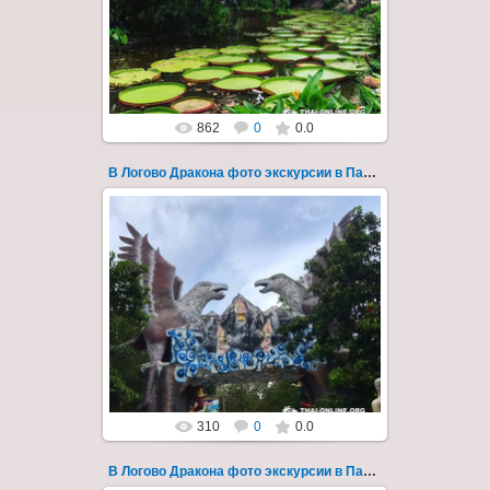
Паттайи на целый день - фото 17
Всего лишь в ч...
Thai-Online
862
0
0.0
В Логово Дракона фото экскурсии в Паттайе 170
30.08.2022
"В Логово Дракона" авторский
мистический приключенческий тур из
Паттайи на целый день - фото 170
Всего лишь в ...
Thai-Online
310
0
0.0
В Логово Дракона фото экскурсии в Паттайе 171