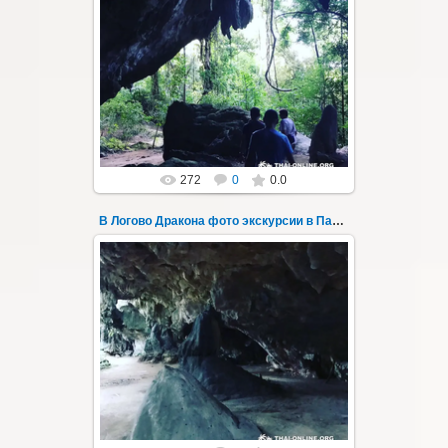
30.08.2022
"В Логово Дракона" авторский
мистический приключенческий тур из
Паттайи на целый день - фото 183
Всего лишь в ...
Thai-Online
272
0
0.0
В Логово Дракона фото экскурсии в Паттайе 184
30.08.2022
"В Логово Дракона" авторский
мистический приключенческий тур из
Паттайи на целый день - фото 184
Всего лишь в ...
Thai-Online