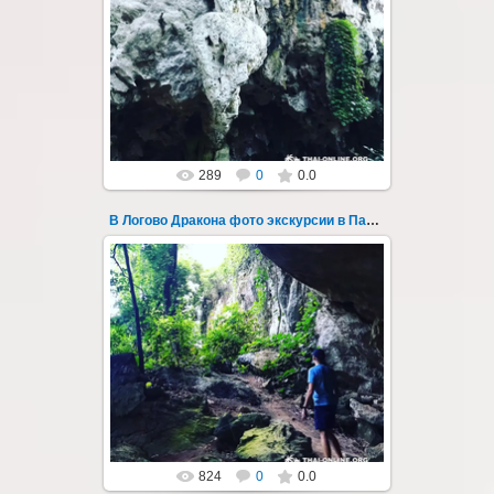
30.08.2022
"В Логово Дракона" авторский
мистический приключенческий тур из
Паттайи на целый день - фото 179
Всего лишь в ...
Thai-Online
289
0
0.0
В Логово Дракона фото экскурсии в Паттайе 18
28.07.2019
"В Логово Дракона" авторский
мистический приключенческий тур из
Паттайи на целый день - фото 18
Всего лишь в ч...
Thai-Online
824
0
0.0