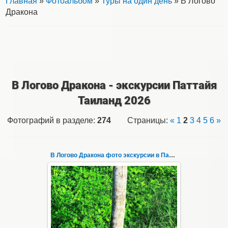
Главная
»
Фотоальбом
»
Туры на один день
» В Логово
Дракона
В Логово Дракона - экскурсии Паттайя
Таиланд 2026
Фотографий в разделе
:
274
Страницы
:
«
1
2
3
4
5
6
»
В Логово Дракона фото экскурсии в Паттайе 144
30.08.2022
"В Логово Дракона" авторский
мистический приключенческий тур из
Паттайи на целый день - фото 144
Всего лишь в ...