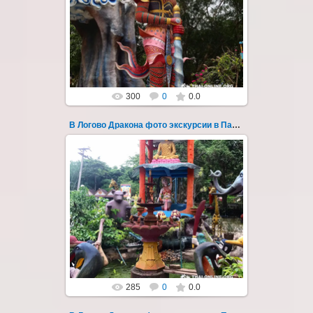
"В Логово Дракона" авторский
мистический приключенческий тур из
Паттайи на целый день - фото 174
Всего лишь в ...
Thai-Online
300
0
0.0
В Логово Дракона фото экскурсии в Паттайе 175
30.08.2022
"В Логово Дракона" авторский
мистический приключенческий тур из
Паттайи на целый день - фото 175
Всего лишь в ...
Thai-Online
285
0
0.0