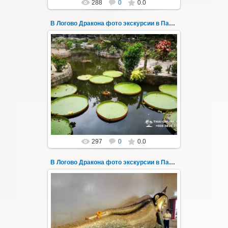
288
0
0.0
В Логово Дракона фото экскурсии в Паттайе 185
30.08.2022
"В Логово Дракона" авторский
мистический приключенческий тур из
Паттайи на целый день - фото 185
Всего лишь в ...
Thai-Online
297
0
0.0
В Логово Дракона фото экскурсии в Паттайе 186
30.08.2022
"В Логово Дракона" авторский
мистический приключенческий тур из
Паттайи на целый день - фото 186