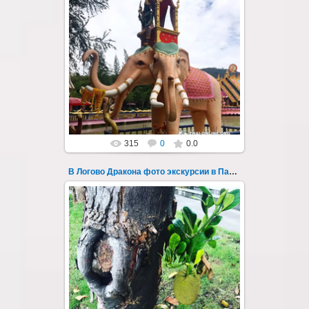
30.08.2022
"В Логово Дракона" авторский
мистический приключенческий тур из
Паттайи на целый день - фото 150
Всего лишь в ...
Thai-Online
315
0
0.0
В Логово Дракона фото экскурсии в Паттайе 151
30.08.2022
"В Логово Дракона" авторский
мистический приключенческий тур из
Паттайи на целый день - фото 151
Всего лишь в ...
Thai-Online