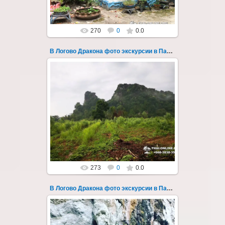
270
0
0.0
В Логово Дракона фото экскурсии в Паттайе 178
30.08.2022
"В Логово Дракона" авторский
мистический приключенческий тур из
Паттайи на целый день - фото 178
Всего лишь в ...
Thai-Online
273
0
0.0
В Логово Дракона фото экскурсии в Паттайе 179