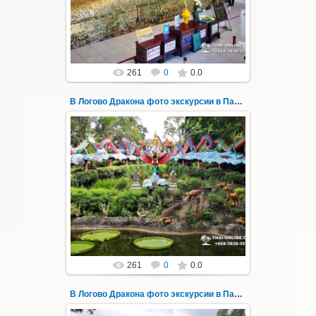
Всего лишь в ...
Thai-Online
261
0
0.0
В Логово Дракона фото экскурсии в Паттайе 187
30.08.2022
"В Логово Дракона" авторский
мистический приключенческий тур из
Паттайи на целый день - фото 187
Всего лишь в ...
Thai-Online
261
0
0.0
В Логово Дракона фото экскурсии в Паттайе 188