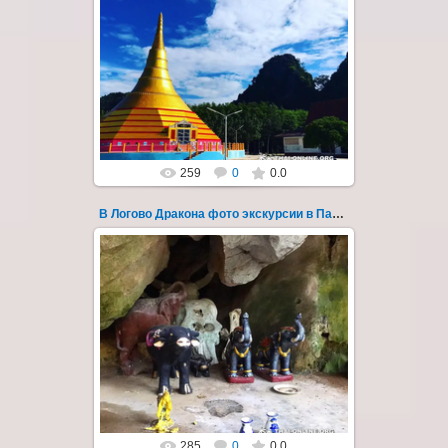
30.08.2022
"В Логово Дракона" авторский
мистический приключенческий тур из
Паттайи на целый день - фото 162
Всего лишь в ...
Thai-Online
259
0
0.0
В Логово Дракона фото экскурсии в Паттайе 163
30.08.2022
"В Логово Дракона" авторский
мистический приключенческий тур из
Паттайи на целый день - фото 163
Всего лишь в ...
Thai-Online
285
0
0.0