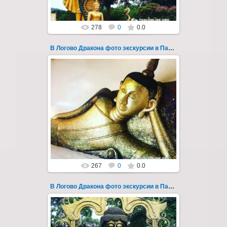
278
0
0.0
В Логово Дракона фото экскурсии в Паттайе 157
30.08.2022
"В Логово Дракона" авторский
мистический приключенческий тур из
Паттайи на целый день - фото 157
Всего лишь в ...
Thai-Online
267
0
0.0
В Логово Дракона фото экскурсии в Паттайе 158
30.08.2022