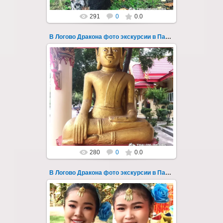
291
0
0.0
В Логово Дракона фото экскурсии в Паттайе 152
30.08.2022
"В Логово Дракона" авторский
мистический приключенческий тур из
Паттайи на целый день - фото 152
Всего лишь в ...
Thai-Online
280
0
0.0
В Логово Дракона фото экскурсии в Паттайе 153
30.08.2022
"В Логово Дракона" авторский