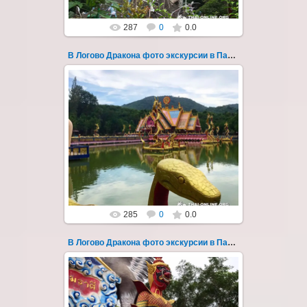
287
0
0.0
В Логово Дракона фото экскурсии в Паттайе 173
30.08.2022
"В Логово Дракона" авторский
мистический приключенческий тур из
Паттайи на целый день - фото 173
Всего лишь в ...
Thai-Online
285
0
0.0
В Логово Дракона фото экскурсии в Паттайе 174
30.08.2022