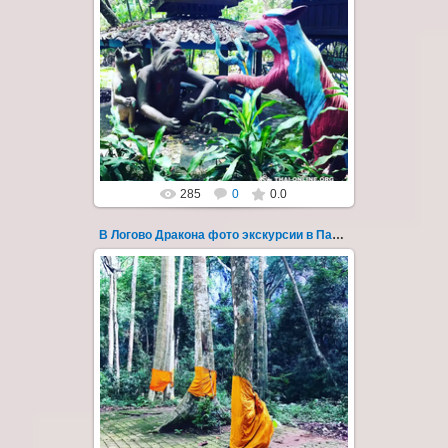
30.08.2022
"В Логово Дракона" авторский
мистический приключенческий тур из
Паттайи на целый день - фото 167
Всего лишь в ...
Thai-Online
285
0
0.0
В Логово Дракона фото экскурсии в Паттайе 168
30.08.2022
"В Логово Дракона" авторский
мистический приключенческий тур из
Паттайи на целый день - фото 168
Всего лишь в ...
Thai-Online