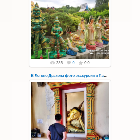
30.08.2022
"В Логово Дракона" авторский
мистический приключенческий тур из
Паттайи на целый день - фото 188
Всего лишь в ...
Thai-Online
285
0
0.0
В Логово Дракона фото экскурсии в Паттайе 189
30.08.2022
"В Логово Дракона" авторский
мистический приключенческий тур из
Паттайи на целый день - фото 189
Всего лишь в ...
Thai-Online