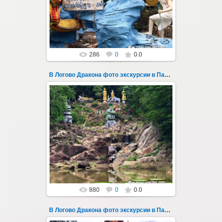
Паттайи на целый день - фото 149
Всего лишь в ...
Thai-Online
286
0
0.0
В Логово Дракона фото экскурсии в Паттайе 15
28.07.2019
"В Логово Дракона" авторский
мистический приключенческий тур из
Паттайи на целый день - фото 15
Всего лишь в ч...
Thai-Online
880
0
0.0
В Логово Дракона фото экскурсии в Паттайе 150