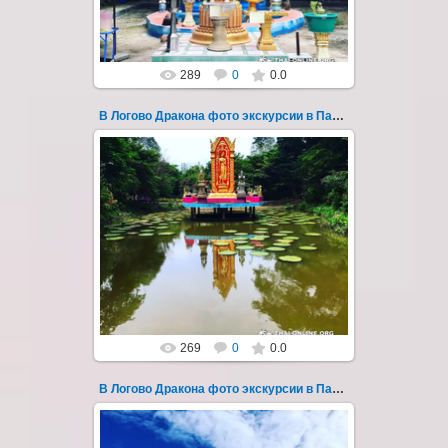
Thai-Online
289
0
0.0
В Логово Дракона фото экскурсии в Паттайе 161
30.08.2022
"В Логово Дракона" авторский
мистический приключенческий тур из
Паттайи на целый день - фото 161
Всего лишь в ...
Thai-Online
269
0
0.0
В Логово Дракона фото экскурсии в Паттайе 162