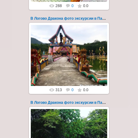
288
0
0.0
В Логово Дракона фото экскурсии в Паттайе 169
30.08.2022
"В Логово Дракона" авторский
мистический приключенческий тур из
Паттайи на целый день - фото 169
Всего лишь в ...
Thai-Online
313
0
0.0
В Логово Дракона фото экскурсии в Паттайе 17
28.07.2019
"В Логово Дракона" авторский
мистический приключенческий тур из