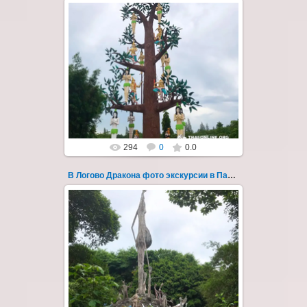
30.08.2022
"В Логово Дракона" авторский
мистический приключенческий тур из
Паттайи на целый день - фото 171
Всего лишь в ...
Thai-Online
294
0
0.0
В Логово Дракона фото экскурсии в Паттайе 172
30.08.2022
"В Логово Дракона" авторский
мистический приключенческий тур из
Паттайи на целый день - фото 172
Всего лишь в ...
Thai-Online