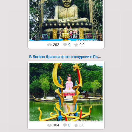
"В Логово Дракона" авторский
мистический приключенческий тур из
Паттайи на целый день - фото 158
Всего лишь в ...
Thai-Online
292
0
0.0
В Логово Дракона фото экскурсии в Паттайе 159
30.08.2022
"В Логово Дракона" авторский
мистический приключенческий тур из
Паттайи на целый день - фото 159
Всего лишь в ...
Thai-Online
304
0
0.0