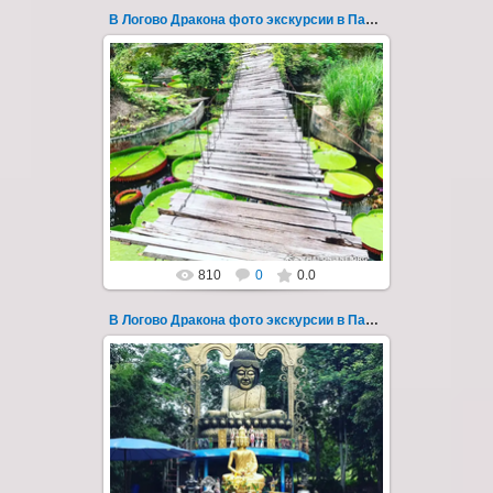
В Логово Дракона фото экскурсии в Паттайе 16
28.07.2019
"В Логово Дракона" авторский
мистический приключенческий тур из
Паттайи на целый день - фото 16
Всего лишь в ч...
Thai-Online
810
0
0.0
В Логово Дракона фото экскурсии в Паттайе 160
30.08.2022
"В Логово Дракона" авторский
мистический приключенческий тур из
Паттайи на целый день - фото 160
Всего лишь в ...