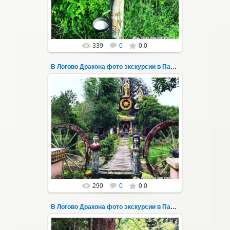
Thai-Online
339
0
0.0
В Логово Дракона фото экскурсии в Паттайе 145
30.08.2022
"В Логово Дракона" авторский
мистический приключенческий тур из
Паттайи на целый день - фото 145
Всего лишь в ...
Thai-Online
290
0
0.0
В Логово Дракона фото экскурсии в Паттайе 146