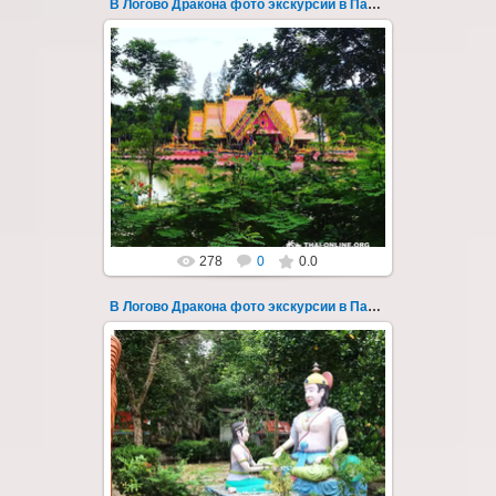
В Логово Дракона фото экскурсии в Паттайе 176
30.08.2022
"В Логово Дракона" авторский
мистический приключенческий тур из
Паттайи на целый день - фото 176
Всего лишь в ...
Thai-Online
278
0
0.0
В Логово Дракона фото экскурсии в Паттайе 177
30.08.2022
"В Логово Дракона" авторский
мистический приключенческий тур из
Паттайи на целый день - фото 177
Всего лишь в ...
Thai-Online