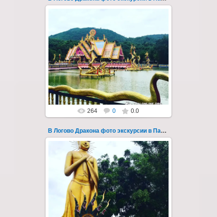
30.08.2022
"В Логово Дракона" авторский
мистический приключенческий тур из
Паттайи на целый день - фото 155
Всего лишь в ...
Thai-Online
264
0
0.0
В Логово Дракона фото экскурсии в Паттайе 156
30.08.2022
"В Логово Дракона" авторский
мистический приключенческий тур из
Паттайи на целый день - фото 156
Всего лишь в ...
Thai-Online