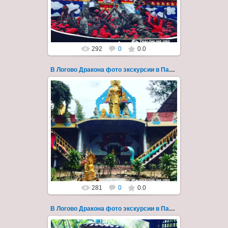
Всего лишь в ...
Thai-Online
292
0
0.0
В Логово Дракона фото экскурсии в Паттайе 166
30.08.2022
"В Логово Дракона" авторский
мистический приключенческий тур из
Паттайи на целый день - фото 166
Всего лишь в ...
Thai-Online
281
0
0.0
В Логово Дракона фото экскурсии в Паттайе 167