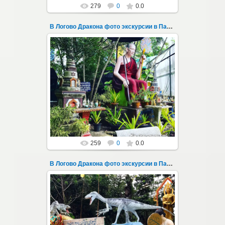
279
0
0.0
В Логово Дракона фото экскурсии в Паттайе 148
30.08.2022
"В Логово Дракона" авторский
мистический приключенческий тур из
Паттайи на целый день - фото 148
Всего лишь в ...
Thai-Online
259
0
0.0
В Логово Дракона фото экскурсии в Паттайе 149
30.08.2022
"В Логово Дракона" авторский
мистический приключенческий тур из