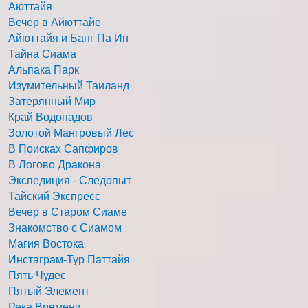
Аюттайя
Вечер в Айюттайе
Айюттайя и Банг Па Ин
Тайна Сиама
Альпака Парк
Изумительный Таиланд
Затерянный Мир
Край Водопадов
Золотой Мангровый Лес
В Поисках Сапфиров
В Логово Дракона
Экспедиция - Следопыт
Тайский Экспресс
Вечер в Старом Сиаме
Знакомство с Сиамом
Магия Востока
Инстаграм-Тур Паттайя
Пять Чудес
Пятый Элемент
Река Времени