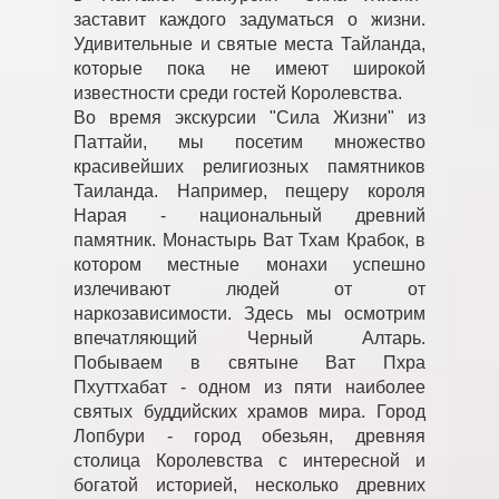
заставит каждого задуматься о жизни.
Удивительные и святые места Тайланда,
которые пока не имеют широкой
известности среди гостей Королевства.
Во время экскурсии "Сила Жизни" из
Паттайи, мы посетим множество
красивейших религиозных памятников
Таиланда. Например, пещеру короля
Нарая - национальный древний
памятник. Монастырь Ват Тхам Крабок, в
котором местные монахи успешно
излечивают людей от от
наркозависимости. Здесь мы осмотрим
впечатляющий Черный Алтарь.
Побываем в святыне Ват Пхра
Пхуттхабат - одном из пяти наиболее
святых буддийских храмов мира. Город
Лопбури - город обезьян, древняя
столица Королевства с интересной и
богатой историей, несколько древних