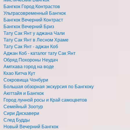
Бангкок Город Контрастов
Ультрасовременный Бангкок
Бангкок Вечерний Контраст
Бангкок Вечерний Бриз
Тату Сак Янт у аджана Чали
Тату Сак Янт в Лесном Храме
Тату Сак Янт - аджан Коб
Аджан Коб - каталог тату Сак Янт
Обряд Похороны Неудач
Ампхава город на воде
Кхао Китча Кут
Сокровища Чонбури
Большая обзорная экскурсия по Бангкоку
Аюттайя и Бангкок
Город лунной росы и Край самоцветов
Семейный Зоотур
Сири Дискавери
След Будды
Новый Вечерний Бангкок