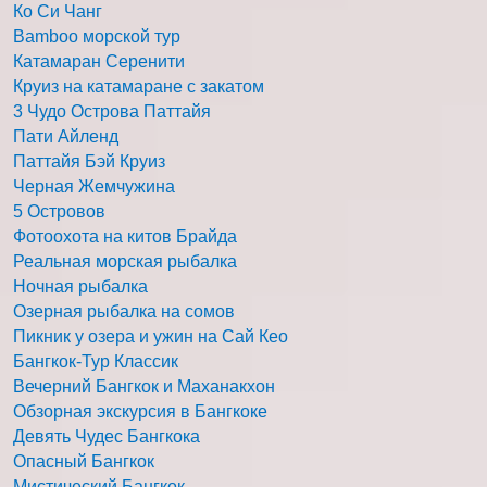
Ко Си Чанг
Bamboo морской тур
Катамаран Серенити
Круиз на катамаране с закатом
3 Чудо Острова Паттайя
Пати Айленд
Паттайя Бэй Круиз
Черная Жемчужина
5 Островов
Фотоохота на китов Брайда
Реальная морская рыбалка
Ночная рыбалка
Озерная рыбалка на сомов
Пикник у озера и ужин на Сай Кео
Бангкок-Тур Классик
Вечерний Бангкок и Маханакхон
Обзорная экскурсия в Бангкоке
Девять Чудес Бангкока
Опасный Бангкок
Мистический Бангкок