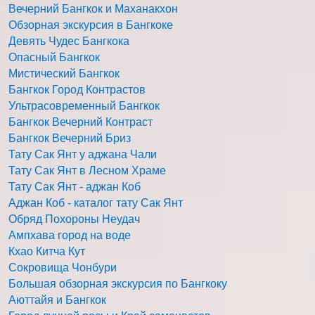
Вечерний Бангкок и Маханакхон
Обзорная экскурсия в Бангкоке
Девять Чудес Бангкока
Опасный Бангкок
Мистический Бангкок
Бангкок Город Контрастов
Ультрасовременный Бангкок
Бангкок Вечерний Контраст
Бангкок Вечерний Бриз
Тату Сак Янт у аджана Чали
Тату Сак Янт в Лесном Храме
Тату Сак Янт - аджан Коб
Аджан Коб - каталог тату Сак Янт
Обряд Похороны Неудач
Ампхава город на воде
Кхао Китча Кут
Сокровища Чонбури
Большая обзорная экскурсия по Бангкоку
Аюттайя и Бангкок