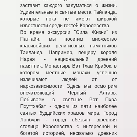
заставит каждого задуматься о жизни.
Удивительные и святые места Тайланда,
которые пока не имеют широкой
известности среди гостей Королевства.
Во время экскурсии "Сила Жизни" из
Паттайи, мы посетим множество
красивейших религиозных памятников
Таиланда. Например, пещеру короля
Нарая - национальный древний
памятник. Монастырь Ват Тхам Крабок, в
котором местные монахи успешно
излечивают людей от от
наркозависимости. Здесь мы осмотрим
впечатляющий Черный Алтарь.
Побываем в святыне Ват Пхра
Пхуттхабат - одном из пяти наиболее
святых буддийских храмов мира. Город
Лопбури - город обезьян, древняя
столица Королевства с интересной и
богатой историей, несколько древних