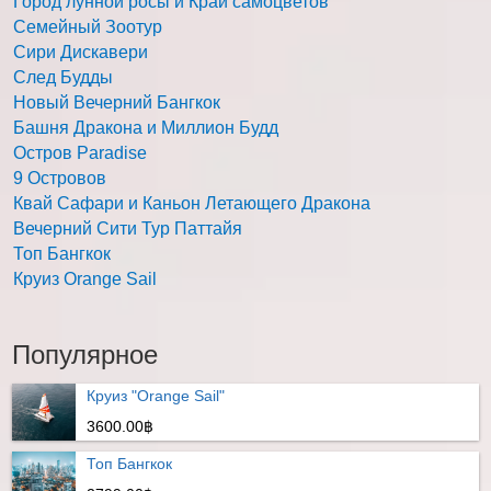
Город лунной росы и Край самоцветов
Семейный Зоотур
Сири Дискавери
След Будды
Новый Вечерний Бангкок
Башня Дракона и Миллион Будд
Остров Paradise
9 Островов
Квай Сафари и Каньон Летающего Дракона
Вечерний Сити Тур Паттайя
Топ Бангкок
Круиз Orange Sail
Популярное
Круиз "Orange Sail"
3600.00฿
Топ Бангкок