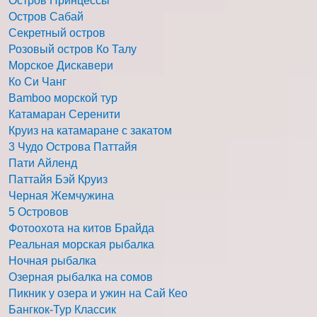
Остров Принцессы
Остров Сабай
Секретный остров
Розовый остров Ко Талу
Морское Дискавери
Ко Си Чанг
Bamboo морской тур
Катамаран Серенити
Круиз на катамаране с закатом
3 Чудо Острова Паттайя
Пати Айленд
Паттайя Бэй Круиз
Черная Жемчужина
5 Островов
Фотоохота на китов Брайда
Реальная морская рыбалка
Ночная рыбалка
Озерная рыбалка на сомов
Пикник у озера и ужин на Сай Кео
Бангкок-Тур Классик