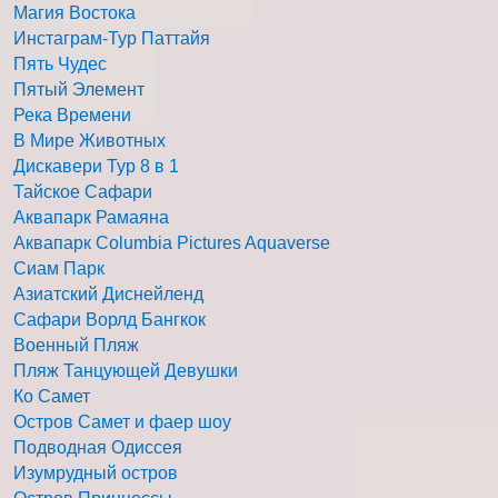
Магия Востока
Инстаграм-Тур Паттайя
Пять Чудес
Пятый Элемент
Река Времени
В Мире Животных
Дискавери Тур 8 в 1
Тайское Сафари
Аквапарк Рамаяна
Аквапарк Columbia Pictures Aquaverse
Сиам Парк
Азиатский Диснейленд
Сафари Ворлд Бангкок
Военный Пляж
Пляж Танцующей Девушки
Ко Самет
Остров Самет и фаер шоу
Подводная Одиссея
Изумрудный остров