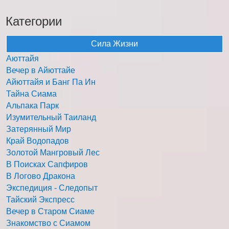
Категории
Сила Жизни
Аюттайя
Вечер в Айюттайе
Айюттайя и Банг Па Ин
Тайна Сиама
Альпака Парк
Изумительный Таиланд
Затерянный Мир
Край Водопадов
Золотой Мангровый Лес
В Поисках Сапфиров
В Логово Дракона
Экспедиция - Следопыт
Тайский Экспресс
Вечер в Старом Сиаме
Знакомство с Сиамом