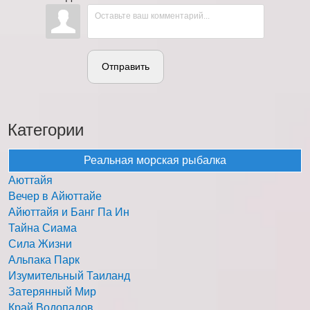
Отправить
Категории
Реальная морская рыбалка
Аюттайя
Вечер в Айюттайе
Айюттайя и Банг Па Ин
Тайна Сиама
Сила Жизни
Альпака Парк
Изумительный Таиланд
Затерянный Мир
Край Водопадов