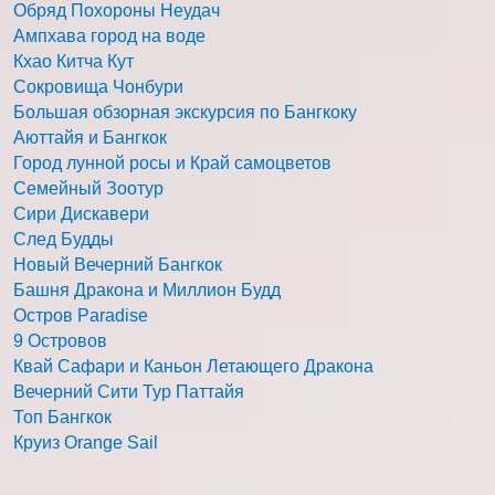
Обряд Похороны Неудач
Ампхава город на воде
Кхао Китча Кут
Сокровища Чонбури
Большая обзорная экскурсия по Бангкоку
Аюттайя и Бангкок
Город лунной росы и Край самоцветов
Семейный Зоотур
Сири Дискавери
След Будды
Новый Вечерний Бангкок
Башня Дракона и Миллион Будд
Остров Paradise
9 Островов
Квай Сафари и Каньон Летающего Дракона
Вечерний Сити Тур Паттайя
Топ Бангкок
Круиз Orange Sail