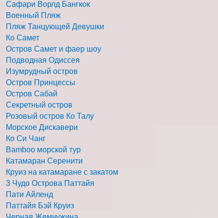
Сафари Ворлд Бангкок
Военный Пляж
Пляж Танцующей Девушки
Ко Самет
Остров Самет и фаер шоу
Подводная Одиссея
Изумрудный остров
Остров Принцессы
Остров Сабай
Секретный остров
Розовый остров Ко Талу
Морское Дискавери
Ко Си Чанг
Bamboo морской тур
Катамаран Серенити
Круиз на катамаране с закатом
3 Чудо Острова Паттайя
Пати Айленд
Паттайя Бэй Круиз
Черная Жемчужина