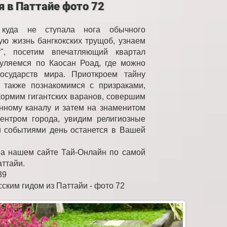
я в Паттайе фото 72
 куда не ступала нога обычного
ую жизнь бангкокских трущоб, узнаем
", посетим впечатляющий квартал
гуляемся по Каосан Роад, где можно
осударств мира. Приоткроем тайну
а также познакомимся с призраками,
кормим гигантских варанов, совершим
нному каналу и затем на знаменитом
ентром города, увидим религиозные
й событиями день останется в Вашей
на нашем сайте Тай-Онлайн по самой
аттайи.
39
сским гидом из Паттайи - фото 72