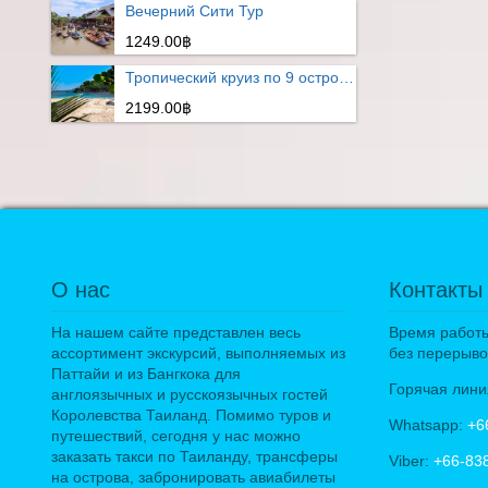
Вечерний Сити Тур
1249.00฿
Тропический круиз по 9 островам
2199.00฿
О нас
Контакты
На нашем сайте представлен весь
Время работы:
ассортимент экскурсий, выполняемых из
без перерыво
Паттайи и из Бангкока для
Горячая лини
англоязычных и русскоязычных гостей
Королевства Таиланд. Помимо туров и
Whatsapp:
+6
путешествий, сегодня у нас можно
заказать такси по Таиланду, трансферы
Viber:
+66-83
на острова, забронировать авиабилеты