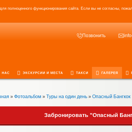
для полноценного функционирования сайта. Если вы не согласны, пожал
Позвонить
inf
 НАС
ЭКСКУРСИИ И МЕСТА
ТАКСИ
ГАЛЕРЕЯ
вная
»
Фотоальбом
»
Туры на один день
»
Опасный Бангкок
Забронировать "Опасный Бангк