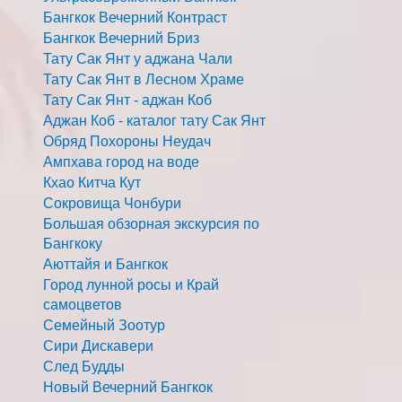
Бангкок Вечерний Контраст
Бангкок Вечерний Бриз
Тату Сак Янт у аджана Чали
Тату Сак Янт в Лесном Храме
Тату Сак Янт - аджан Коб
Аджан Коб - каталог тату Сак Янт
Обряд Похороны Неудач
Ампхава город на воде
Кхао Китча Кут
Сокровища Чонбури
Большая обзорная экскурсия по
Бангкоку
Аюттайя и Бангкок
Город лунной росы и Край
самоцветов
Семейный Зоотур
Сири Дискавери
След Будды
Новый Вечерний Бангкок