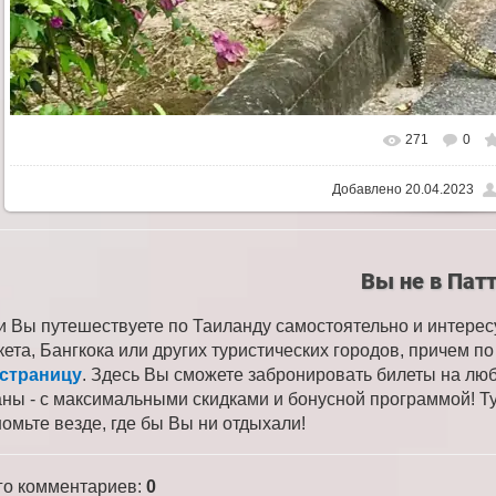
271
0
Добавлено
20.04.2023
Вы не в Пат
и Вы путешествуете по Таиланду самостоятельно и интере
кета, Бангкока или других туристических городов, причем 
 страницу
. Здесь Вы сможете забронировать билеты на лю
аны - с максимальными скидками и бонусной программой! Ту
номьте везде, где бы Вы ни отдыхали!
го комментариев
:
0