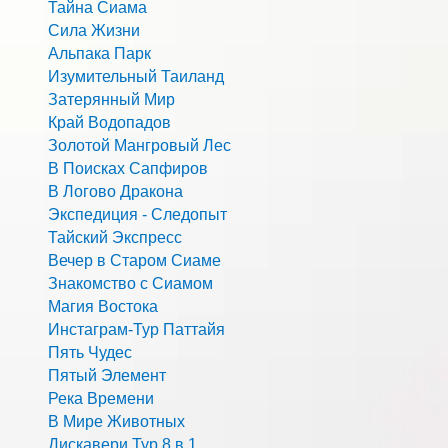
Тайна Сиама
Сила Жизни
Альпака Парк
Изумительный Таиланд
Затерянный Мир
Край Водопадов
Золотой Мангровый Лес
В Поисках Сапфиров
В Логово Дракона
Экспедиция - Следопыт
Тайский Экспресс
Вечер в Старом Сиаме
Знакомство с Сиамом
Магия Востока
Инстаграм-Тур Паттайя
Пять Чудес
Пятый Элемент
Река Времени
В Мире Животных
Дискавери Тур 8 в 1