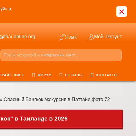
×
уйста,
o@thai-online.org
Мой аккаунт
Язык
ПРАЙС-ЛИСТ
ФОРУМ
ОТЗЫВЫ
КОНТАКТЫ
» Опасный Бангкок экскурсия в Паттайе фото 72
ок" в Таиланде в 2026