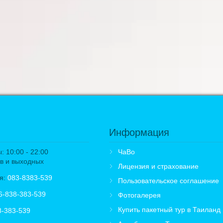
Информация
 10:00 - 22:00
ЧаВо
в и выходных
Лицензия и страхование
я:
083-8383-539
Пользовательское соглашение
6-838-383-539
Фотогалерея
Купить пакетный тур в Таиланд
8-383-539