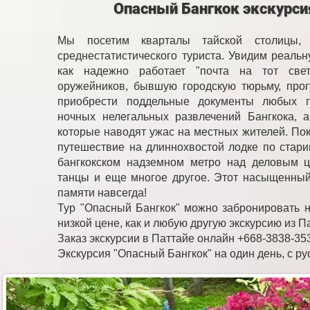
Опасный Бангкок экскурси
Мы посетим кварталы тайской столицы,
среднестатистического туриста. Увидим реальн
как надежно работает "почта на тот свет
оружейников, бывшую городскую тюрьму, про
приобрести поддельные документы любых г
ночных нелегальных развлечений Бангкока, 
которые наводят ужас на местных жителей. По
путешествие на длиннохвостой лодке по стари
бангкокском надземном метро над деловым ц
танцы и еще многое другое. Этот насыщенны
памяти навсегда!
Тур "Опасный Бангкок" можно забронировать 
низкой цене, как и любую другую экскурсию из П
Заказ экскурсии в Паттайе онлайн +668-3838-35
Экскурсия "Опасный Бангкок" на один день, с ру