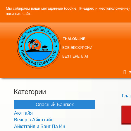
Мы собираем ваши метаданные (cookie, IP-адрес и местоположение) 
покиньте сайт.
THAI-ONLINE
ВСЕ ЭКСКУРСИИ
БЕЗ ПЕРЕПЛАТ
О
Категории
Гла
Опасный Бангкок
Аюттайя
Вечер в Айюттайе
Айюттайя и Банг Па Ин