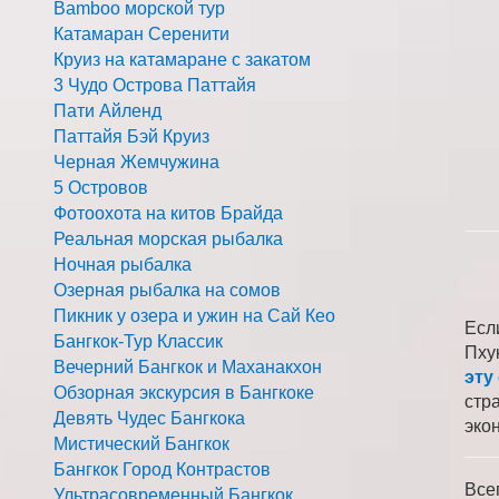
Bamboo морской тур
Катамаран Серенити
Круиз на катамаране с закатом
3 Чудо Острова Паттайя
Пати Айленд
Паттайя Бэй Круиз
Черная Жемчужина
5 Островов
Фотоохота на китов Брайда
Реальная морская рыбалка
Ночная рыбалка
Озерная рыбалка на сомов
Пикник у озера и ужин на Сай Кео
Есл
Бангкок-Тур Классик
Пху
Вечерний Бангкок и Маханакхон
эту
Обзорная экскурсия в Бангкоке
стр
Девять Чудес Бангкока
эко
Мистический Бангкок
Бангкок Город Контрастов
Все
Ультрасовременный Бангкок