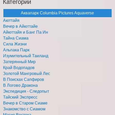
Категории
Аквапарк Columbia Pictures Aquaverse
Аюттайя
Вечер в Айюттайе
Айюттайя и Банг Па Ин
Тайна Сиама
Сила Жизни
Альпака Парк
Изумительный Таиланд
Затерянный Мир
Край Водопадов
Золотой Мангровый Лес
В Поисках Сапфиров
В Логово Дракона
Экспедиция - Следопыт
Тайский Экспресс
Вечер в Старом Сиаме
Знакомство с Сиамом
Магия Востока