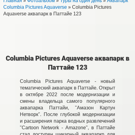
Главная
»
Фотоальбом
»
Туры на один день
»
Аквапарк
Columbia Pictures Aquaverse
» Columbia Pictures
Aquaverse аквапарк в Паттайе 123
Columbia Pictures Aquaverse аквапарк в
Паттайе 123
Columbia Pictures Aquaverse - новый
тематический аквапарк в Паттайе. Открыт
в октябре 2022 после модернизации и
смены владельца самого популярного
аквапарка Паттайи, "Амазон Картун
Нетворк". После глубокой модернизации
и расширения парка водных развлечений
"Cartoon Network - Amazone", в Паттайе
стал доступен шикарный аквапаркр для