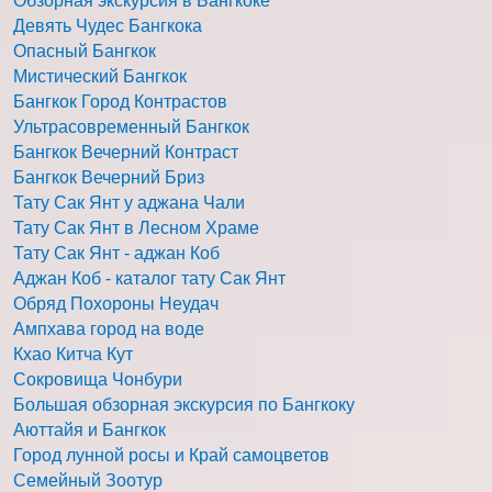
Обзорная экскурсия в Бангкоке
Девять Чудес Бангкока
Опасный Бангкок
Мистический Бангкок
Бангкок Город Контрастов
Ультрасовременный Бангкок
Бангкок Вечерний Контраст
Бангкок Вечерний Бриз
Тату Сак Янт у аджана Чали
Тату Сак Янт в Лесном Храме
Тату Сак Янт - аджан Коб
Аджан Коб - каталог тату Сак Янт
Обряд Похороны Неудач
Ампхава город на воде
Кхао Китча Кут
Сокровища Чонбури
Большая обзорная экскурсия по Бангкоку
Аюттайя и Бангкок
Город лунной росы и Край самоцветов
Семейный Зоотур