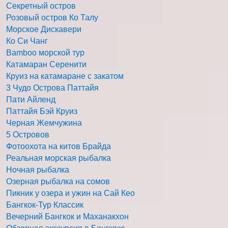
Секретный остров
Розовый остров Ко Талу
Морское Дискавери
Ко Си Чанг
Bamboo морской тур
Катамаран Серенити
Круиз на катамаране с закатом
3 Чудо Острова Паттайя
Пати Айленд
Паттайя Бэй Круиз
Черная Жемчужина
5 Островов
Фотоохота на китов Брайда
Реальная морская рыбалка
Ночная рыбалка
Озерная рыбалка на сомов
Пикник у озера и ужин на Сай Кео
Бангкок-Тур Классик
Вечерний Бангкок и Маханакхон