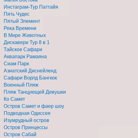
Инстаграм-Тур Паттайя
Пять Чудес
Пятый Элемент
Река Времени
В Мире Животных
Дискавери Тур 8 в 1
Тайское Сафари
Аквапарк Рамаяна
Сиам Парк
Азиатский Диснейленд
Сафари Ворлд Бангкок
Военный Пляж
Пляж Танцующей Девушки
Ко Самет
Остров Самет и фаер шоу
Подводная Одиссея
Изумрудный остров
Остров Принцессы
Остров Сабай