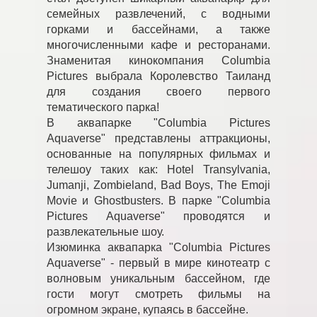
семейных развлечений, с водными
горками и бассейнами, а также
многочисленными кафе и ресторанами.
Знаменитая кинокомпания Columbia
Pictures выбрала Королевство Таиланд
для создания своего первого
тематического парка!
В аквапарке "Columbia Pictures
Aquaverse" представлены аттракционы,
основанные на популярных фильмах и
телешоу таких как: Hotel Transylvania,
Jumanji, Zombieland, Bad Boys, The Emoji
Movie и Ghostbusters. В парке "Columbia
Pictures Aquaverse" проводятся и
развлекательные шоу.
Изюминка аквапарка "Columbia Pictures
Aquaverse" - первый в мире кинотеатр с
волновым уникальным бассейном, где
гости могут смотреть фильмы на
огромном экране, купаясь в бассейне.