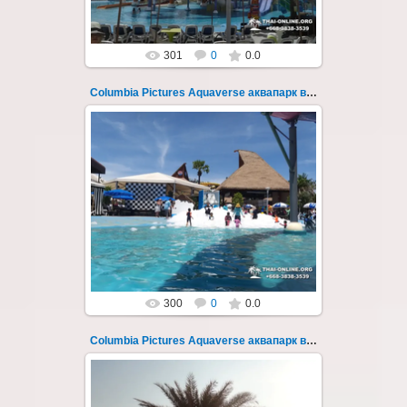
301
0
0.0
Columbia Pictures Aquaverse аквапарк в Паттайе 27
23.10.2022
Columbia Pictures Aquaverse - новый
тематический аквапарк в Паттайе.
Открыт в октябре 2022 после
модернизации и смены...
Thai-Online
300
0
0.0
Columbia Pictures Aquaverse аквапарк в Паттайе 28