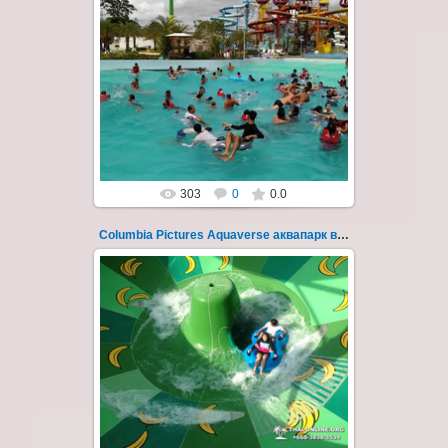
23.10.2022
Columbia Pictures Aquaverse - новый
тематический аквапарк в Паттайе.
Открыт в октябре 2022 после
модернизации и смены...
Thai-Online
303
0
0.0
Columbia Pictures Aquaverse аквапарк в Паттайе 258
23.10.2022
Columbia Pictures Aquaverse - новый
тематический аквапарк в Паттайе.
Открыт в октябре 2022 после
модернизации и смены...
Thai-Online