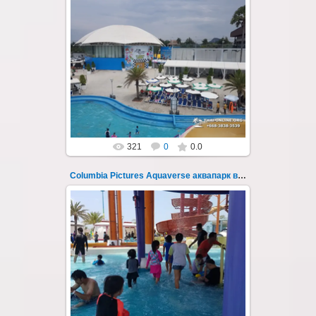
23.10.2022
Columbia Pictures Aquaverse - новый
тематический аквапарк в Паттайе.
Открыт в октябре 2022 после
модернизации и смены...
Thai-Online
321
0
0.0
Columbia Pictures Aquaverse аквапарк в Паттайе 241
23.10.2022
Columbia Pictures Aquaverse - новый
тематический аквапарк в Паттайе.
Открыт в октябре 2022 после
модернизации и смены...
Thai-Online