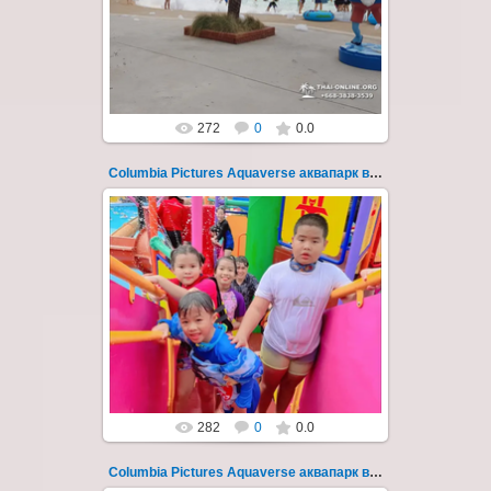
Открыт в октябре 2022 после
модернизации и смены...
Thai-Online
272
0
0.0
Columbia Pictures Aquaverse аквапарк в Паттайе 260
23.10.2022
Columbia Pictures Aquaverse - новый
тематический аквапарк в Паттайе.
Открыт в октябре 2022 после
модернизации и смены...
Thai-Online
282
0
0.0
Columbia Pictures Aquaverse аквапарк в Паттайе 261