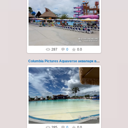
23.10.2022
Columbia Pictures Aquaverse - новый
тематический аквапарк в Паттайе.
Открыт в октябре 2022 после
модернизации и смены...
Thai-Online
287
0
0.0
Columbia Pictures Aquaverse аквапарк в Паттайе 253
23.10.2022
Columbia Pictures Aquaverse - новый
тематический аквапарк в Паттайе.
Открыт в октябре 2022 после
модернизации и смены...
Thai-Online
285
0
0.0