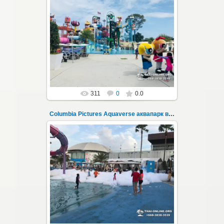
23.10.2022
Columbia Pictures Aquaverse - новый
тематический аквапарк в Паттайе.
Открыт в октябре 2022 после
модернизации и смены...
Thai-Online
311
0
0.0
Columbia Pictures Aquaverse аквапарк в Паттайе 237
23.10.2022
Columbia Pictures Aquaverse - новый
тематический аквапарк в Паттайе.
Открыт в октябре 2022 после
модернизации и смены...
Thai-Online