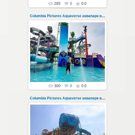
285
0
0.0
Columbia Pictures Aquaverse аквапарк в Паттайе 238
23.10.2022
Columbia Pictures Aquaverse - новый
тематический аквапарк в Паттайе.
Открыт в октябре 2022 после
модернизации и смены...
Thai-Online
300
0
0.0
Columbia Pictures Aquaverse аквапарк в Паттайе 239
23.10.2022
Columbia Pictures Aquaverse - новый
тематический аквапарк в Паттайе.