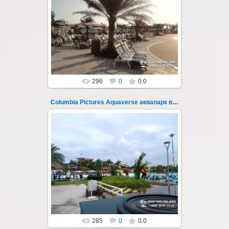
23.10.2022
Columbia Pictures Aquaverse - новый
тематический аквапарк в Паттайе.
Открыт в октябре 2022 после
модернизации и смены...
Thai-Online
296
0
0.0
Columbia Pictures Aquaverse аквапарк в Паттайе 29
23.10.2022
Columbia Pictures Aquaverse - новый
тематический аквапарк в Паттайе.
Открыт в октябре 2022 после
модернизации и смены...
Thai-Online
285
0
0.0