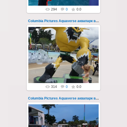
294
0
0.0
Columbia Pictures Aquaverse аквапарк в Паттайе 242
23.10.2022
Columbia Pictures Aquaverse - новый
тематический аквапарк в Паттайе.
Открыт в октябре 2022 после
модернизации и смены...
Thai-Online
314
0
0.0
Columbia Pictures Aquaverse аквапарк в Паттайе 243
23.10.2022
Columbia Pictures Aquaverse - новый