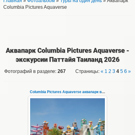
Главная
»
Фотоальбом
»
Туры на один день
» Аквапарк
Columbia Pictures Aquaverse
Аквапарк Columbia Pictures Aquaverse -
экскурсии Паттайя Таиланд 2026
Фотографий в разделе
:
267
Страницы
:
«
1
2
3
4
5
6
»
Columbia Pictures Aquaverse аквапарк в Паттайе 234
23.10.2022
Columbia Pictures Aquaverse - новый
тематический аквапарк в Паттайе.
Открыт в октябре 2022 после
модернизации и смены...