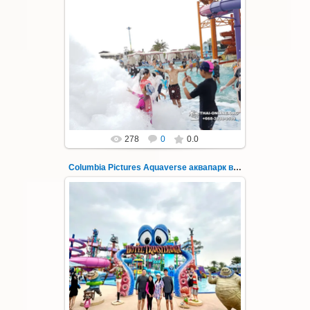
23.10.2022
Columbia Pictures Aquaverse - новый
тематический аквапарк в Паттайе.
Открыт в октябре 2022 после
модернизации и смены...
Thai-Online
278
0
0.0
Columbia Pictures Aquaverse аквапарк в Паттайе 38
23.10.2022
Columbia Pictures Aquaverse - новый
тематический аквапарк в Паттайе.
Открыт в октябре 2022 после
модернизации и смены...
Thai-Online