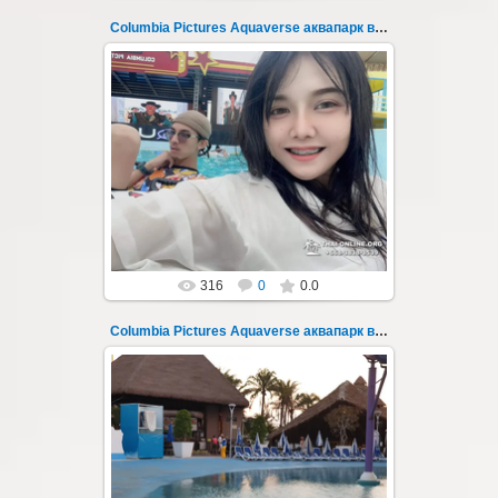
Columbia Pictures Aquaverse аквапарк в Паттайе 3
23.10.2022
Columbia Pictures Aquaverse - новый
тематический аквапарк в Паттайе.
Открыт в октябре 2022 после
модернизации и смены...
Thai-Online
316
0
0.0
Columbia Pictures Aquaverse аквапарк в Паттайе 30
23.10.2022
Columbia Pictures Aquaverse - новый
тематический аквапарк в Паттайе.
Открыт в октябре 2022 после
модернизации и смены...