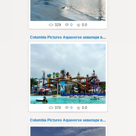
Thai-Online
329
0
0.0
Columbia Pictures Aquaverse аквапарк в Паттайе 31
23.10.2022
Columbia Pictures Aquaverse - новый
тематический аквапарк в Паттайе.
Открыт в октябре 2022 после
модернизации и смены...
Thai-Online
370
0
0.0
Columbia Pictures Aquaverse аквапарк в Паттайе 32