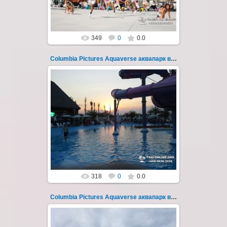
Thai-Online
349
0
0.0
Columbia Pictures Aquaverse аквапарк в Паттайе 251
23.10.2022
Columbia Pictures Aquaverse - новый
тематический аквапарк в Паттайе.
Открыт в октябре 2022 после
модернизации и смены...
Thai-Online
318
0
0.0
Columbia Pictures Aquaverse аквапарк в Паттайе 252