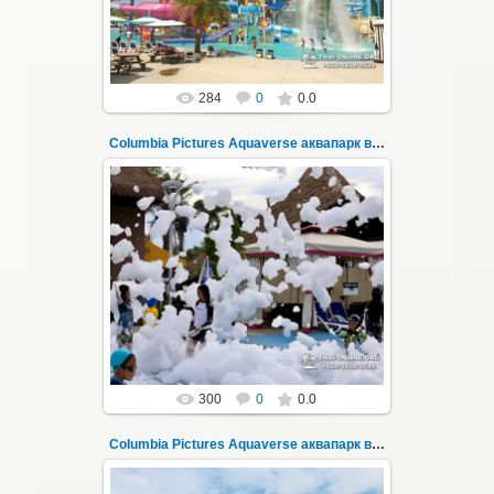
Thai-Online
284
0
0.0
Columbia Pictures Aquaverse аквапарк в Паттайе 235
23.10.2022
Columbia Pictures Aquaverse - новый
тематический аквапарк в Паттайе.
Открыт в октябре 2022 после
модернизации и смены...
Thai-Online
300
0
0.0
Columbia Pictures Aquaverse аквапарк в Паттайе 236