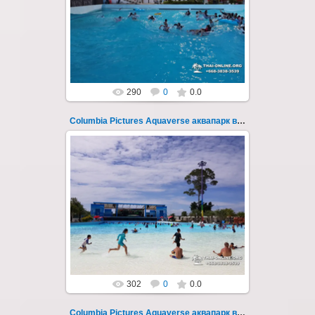
тематический аквапарк в Паттайе.
Открыт в октябре 2022 после
модернизации и смены...
Thai-Online
290
0
0.0
Columbia Pictures Aquaverse аквапарк в Паттайе 244
23.10.2022
Columbia Pictures Aquaverse - новый
тематический аквапарк в Паттайе.
Открыт в октябре 2022 после
модернизации и смены...
Thai-Online
302
0
0.0
Columbia Pictures Aquaverse аквапарк в Паттайе 245