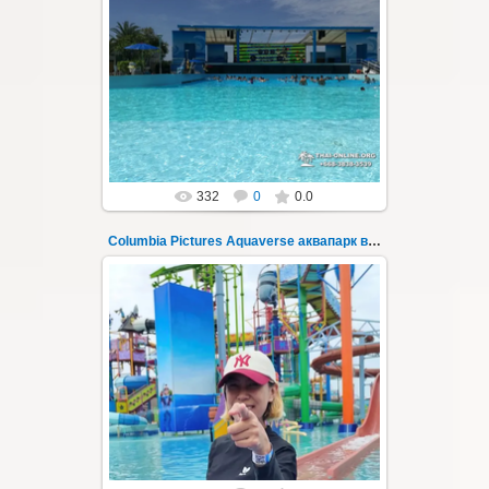
23.10.2022
Columbia Pictures Aquaverse - новый
тематический аквапарк в Паттайе.
Открыт в октябре 2022 после
модернизации и смены...
Thai-Online
332
0
0.0
Columbia Pictures Aquaverse аквапарк в Паттайе 33
23.10.2022
Columbia Pictures Aquaverse - новый
тематический аквапарк в Паттайе.
Открыт в октябре 2022 после
модернизации и смены...
Thai-Online