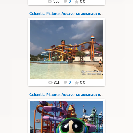
308
0
0.0
Columbia Pictures Aquaverse аквапарк в Паттайе 34
23.10.2022
Columbia Pictures Aquaverse - новый
тематический аквапарк в Паттайе.
Открыт в октябре 2022 после
модернизации и смены...
Thai-Online
311
0
0.0
Columbia Pictures Aquaverse аквапарк в Паттайе 35
23.10.2022
Columbia Pictures Aquaverse - новый
тематический аквапарк в Паттайе.
Открыт в октябре 2022 после