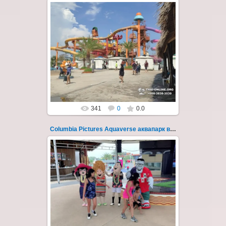
23.10.2022
Columbia Pictures Aquaverse - новый
тематический аквапарк в Паттайе.
Открыт в октябре 2022 после
модернизации и смены...
Thai-Online
341
0
0.0
Columbia Pictures Aquaverse аквапарк в Паттайе 262
23.10.2022
Columbia Pictures Aquaverse - новый
тематический аквапарк в Паттайе.
Открыт в октябре 2022 после
модернизации и смены...
Thai-Online