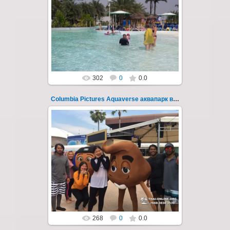
Columbia Pictures Aquaverse - новый
тематический аквапарк в Паттайе.
Открыт в октябре 2022 после
модернизации и смены...
Thai-Online
302
0
0.0
Columbia Pictures Aquaverse аквапарк в Паттайе 249
23.10.2022
Columbia Pictures Aquaverse - новый
тематический аквапарк в Паттайе.
Открыт в октябре 2022 после
модернизации и смены...
Thai-Online
268
0
0.0