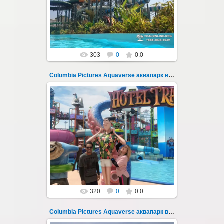
Открыт в октябре 2022 после
модернизации и смены...
Thai-Online
303
0
0.0
Columbia Pictures Aquaverse аквапарк в Паттайе 24
23.10.2022
Columbia Pictures Aquaverse - новый
тематический аквапарк в Паттайе.
Открыт в октябре 2022 после
модернизации и смены...
Thai-Online
320
0
0.0
Columbia Pictures Aquaverse аквапарк в Паттайе 240