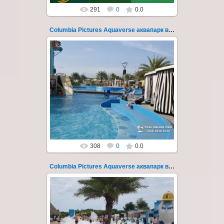
291
0
0.0
Columbia Pictures Aquaverse аквапарк в Паттайе 259
23.10.2022
Columbia Pictures Aquaverse - новый
тематический аквапарк в Паттайе.
Открыт в октябре 2022 после
модернизации и смены...
Thai-Online
308
0
0.0
Columbia Pictures Aquaverse аквапарк в Паттайе 26
23.10.2022
Columbia Pictures Aquaverse - новый
тематический аквапарк в Паттайе.