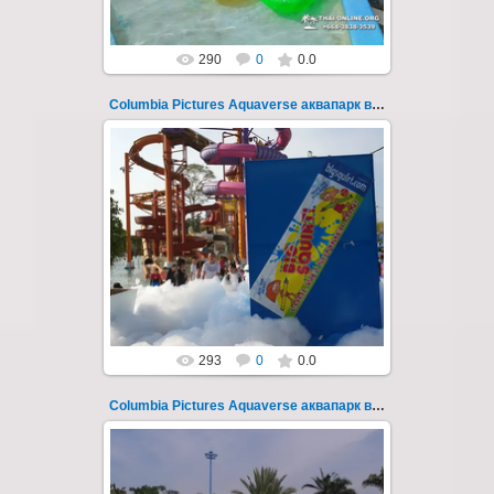
290
0
0.0
Columbia Pictures Aquaverse аквапарк в Паттайе 247
23.10.2022
Columbia Pictures Aquaverse - новый
тематический аквапарк в Паттайе.
Открыт в октябре 2022 после
модернизации и смены...
Thai-Online
293
0
0.0
Columbia Pictures Aquaverse аквапарк в Паттайе 248
23.10.2022