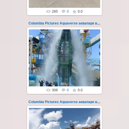
285
0
0.0
Columbia Pictures Aquaverse аквапарк в Паттайе 263
23.10.2022
Columbia Pictures Aquaverse - новый
тематический аквапарк в Паттайе.
Открыт в октябре 2022 после
модернизации и смены...
Thai-Online
306
0
0.0
Columbia Pictures Aquaverse аквапарк в Паттайе 264
23.10.2022