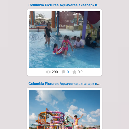
Columbia Pictures Aquaverse аквапарк в Паттайе 25
23.10.2022
Columbia Pictures Aquaverse - новый
тематический аквапарк в Паттайе.
Открыт в октябре 2022 после
модернизации и смены...
Thai-Online
290
0
0.0
Columbia Pictures Aquaverse аквапарк в Паттайе 250
23.10.2022
Columbia Pictures Aquaverse - новый
тематический аквапарк в Паттайе.
Открыт в октябре 2022 после
модернизации и смены...