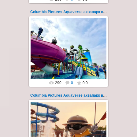
Columbia Pictures Aquaverse аквапарк в Паттайе 254
23.10.2022
Columbia Pictures Aquaverse - новый
тематический аквапарк в Паттайе.
Открыт в октябре 2022 после
модернизации и смены...
Thai-Online
290
0
0.0
Columbia Pictures Aquaverse аквапарк в Паттайе 255
23.10.2022
Columbia Pictures Aquaverse - новый
тематический аквапарк в Паттайе.
Открыт в октябре 2022 после