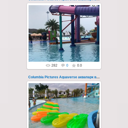
23.10.2022
Columbia Pictures Aquaverse - новый
тематический аквапарк в Паттайе.
Открыт в октябре 2022 после
модернизации и смены...
Thai-Online
282
0
0.0
Columbia Pictures Aquaverse аквапарк в Паттайе 246
23.10.2022
Columbia Pictures Aquaverse - новый
тематический аквапарк в Паттайе.
Открыт в октябре 2022 после
модернизации и смены...
Thai-Online