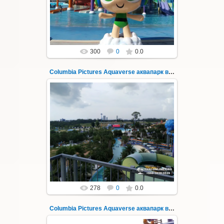
модернизации и смены...
Thai-Online
300
0
0.0
Columbia Pictures Aquaverse аквапарк в Паттайе 36
23.10.2022
Columbia Pictures Aquaverse - новый
тематический аквапарк в Паттайе.
Открыт в октябре 2022 после
модернизации и смены...
Thai-Online
278
0
0.0
Columbia Pictures Aquaverse аквапарк в Паттайе 37