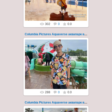
модернизации и смены...
Thai-Online
302
0
0.0
Columbia Pictures Aquaverse аквапарк в Паттайе 256
23.10.2022
Columbia Pictures Aquaverse - новый
тематический аквапарк в Паттайе.
Открыт в октябре 2022 после
модернизации и смены...
Thai-Online
288
0
0.0
Columbia Pictures Aquaverse аквапарк в Паттайе 257