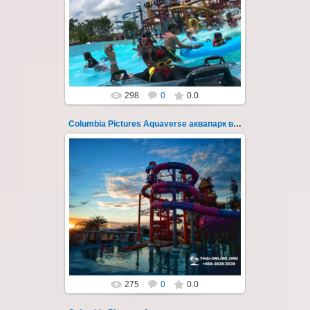
Columbia Pictures Aquaverse - новый
тематический аквапарк в Паттайе.
Открыт в октябре 2022 после
модернизации и смены...
Thai-Online
298
0
0.0
Columbia Pictures Aquaverse аквапарк в Паттайе 265
23.10.2022
Columbia Pictures Aquaverse - новый
тематический аквапарк в Паттайе.
Открыт в октябре 2022 после
модернизации и смены...
Thai-Online
275
0
0.0