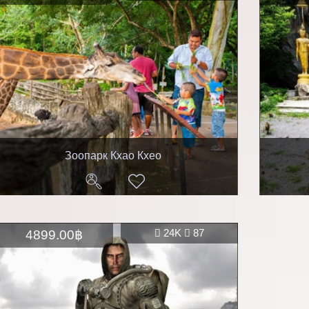
Зоопарк Кхао Кхео
4899.00฿
24K
87