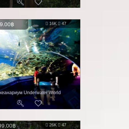
9.00฿
16K
47
кеанариум Underwater World
99.00฿
26K
47