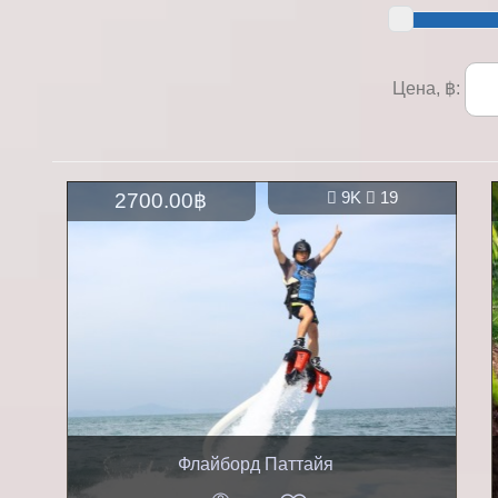
Цена, ฿:
2700.00฿
9K
19
Флайборд Паттайя