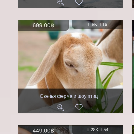
699.00฿
8K
16
Овечья ферма и шоу птиц
449.00฿
28K
54