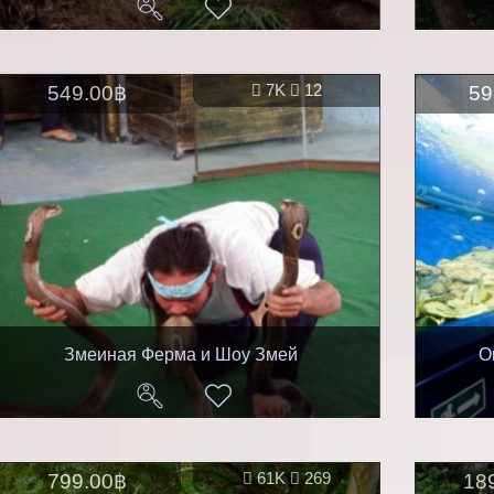
549.00฿
7K
12
59
Змеиная Ферма и Шоу Змей
О
799.00฿
61K
269
18