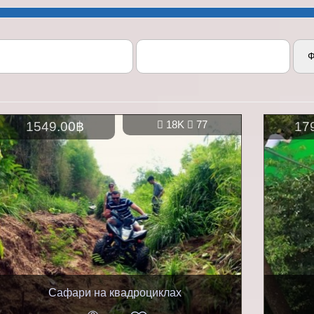
Ф
1549.00฿
18K
77
17
Сафари на квадроциклах