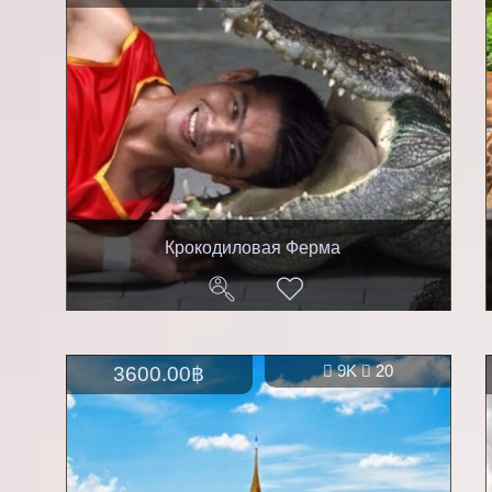
Крокодиловая Ферма
3600.00฿
9K
20