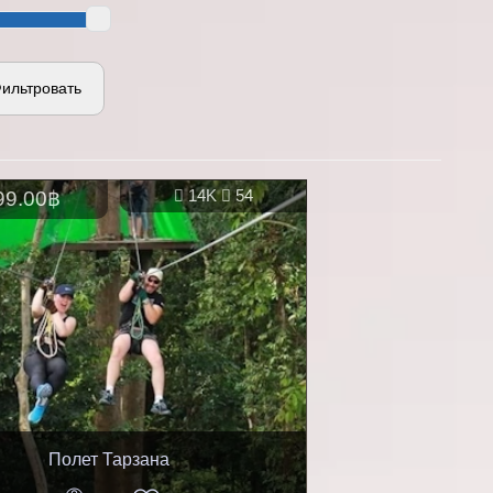
ильтровать
99.00฿
14K
54
Полет Тарзана