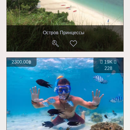
Остров Принцессы
2300.00฿
19K
228