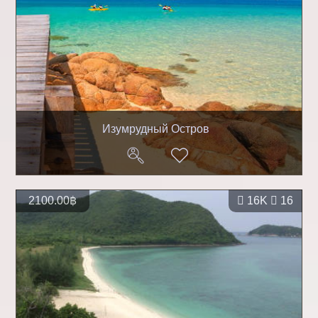
Изумрудный Остров
2100.00฿
16K
16