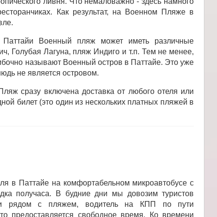
тропического ливня. Что немаловажно - здесь намного
есторанчиках. Как результат, на Военном Пляже в
вле.
х Паттайи Военный пляж может иметь различные
, Голубая Лагуна, пляж Индиго и т.п. Тем не менее,
шибочно называют Военный остров в Паттайе. Это уже
нюдь не является островом.
Пляж сразу включена доставка от любого отеля или
ной билет (это один из нескольких платных пляжей в
ля в Паттайе на комфортабельном микроавтобусе с
дка получаса. В будние дни мы довозим туристов
вки рядом с пляжем, водитель на КПП по пути
сто предоставляется свободное время. Ко времени