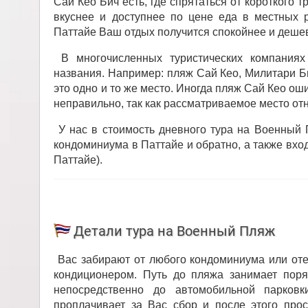
Сай Кео Бич есть, где спрятаться от короткого 
вкуснее и доступнее по цене еда в местных р
Паттайе Ваш отдых получится спокойнее и деше
В многочисленных туристических компания
названия. Например: пляж Сай Кео, Милитари Бич
это одно и то же место. Иногда пляж Сай Кео о
неправильно, так как рассматриваемое место от
У нас в стоимость дневного тура на Военный 
кондоминиума в Паттайе и обратно, а также вход
Паттайе).
Детали тура на Военный Пляж
Вас забирают от любого кондоминиума или оте
кондиционером. Путь до пляжа занимает поря
непосредственно до автомобильной парко
проплачивает за Вас сбор и после этого про