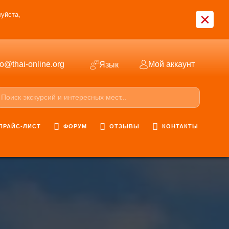
×
уйста,
fo@thai-online.org
Мой аккаунт
Язык
ПРАЙС-ЛИСТ
ФОРУМ
ОТЗЫВЫ
КОНТАКТЫ