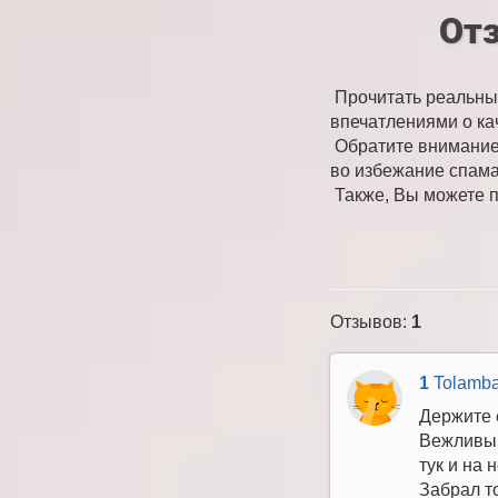
От
Прочитать реальны
впечатлениями о ка
Обратите внимание,
во избежание спама
Также, Вы можете пр
Отзывов
:
1
1
Tolamb
Держите 
Вежливый,
тук и на
Забрал т