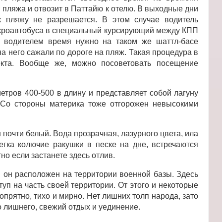
 пляжа и отвозит в Паттайю к отелю. В выходные дни
к пляжу не разрешается. В этом случае водитель
икроавтобуса в специальный курсирующий между КПП
е водителем время нужно на таком же шаттл-басе
на него сажали по дороге на пляж. Такая процедура в
екта. Вообще же, можно посоветовать посещение
тров 400-500 в длину и представляет собой лагуну
Со стороны материка тоже отгорожен невысокими
 почти белый. Вода прозрачная, лазурного цвета, ила
егка колючие ракушки в песке на дне, встречаются
но если застанете здесь отлив.
и он расположен на территории военной базы. Здесь
уп на часть своей территории. От этого и некоторые
опрятно, тихо и мирно. Нет лишних толп народа, зато
о лишнего, свежий отдых и уединение.