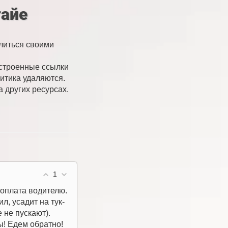
айе
литься своими
встроенные ссылки
итика удаляются.
а других ресурсах.
1
 оплата водителю.
л, усадит на тук-
 не пускают).
ы! Едем обратно!