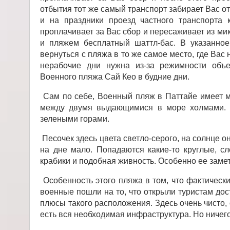
отбытия тот же самый транспорт забирает Вас от
и на праздники проезд частного транспорта 
проплачивает за Вас сбор и пересаживает из м
и пляжем бесплатный шаттл-бас. В указанно
вернуться с пляжа в то же самое место, где Вас 
нерабочие дни нужна из-за режимности объ
Военного пляжа Сай Кео в будние дни.
Сам по себе, Военный пляж в Паттайе имеет ме
между двумя выдающимися в море холмами. 
зелеными горами.
Песочек здесь цвета светло-серого, на солнце он
на дне мало. Попадаются какие-то круглые, сл
крабики и подобная живность. Особенно ее замет
Особенность этого пляжа в том, что фактическ
военные пошли на то, что открыли туристам дост
плюсы такого расположения. Здесь очень чисто, 
есть вся необходимая инфраструктура. Но ничег