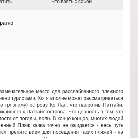
атить
Что взять с собой
братно
замечательное место для расслабленного пляжного
енено туристами. Хотя вполне может рассматриваться
о грязному) острову Ко Лан, что напротив Паттайи.
айшего к Паттайе острова. Его ценность в том, что
ости от погоды, волн. В конце концов, многих людей
оенный Пляж качка точно не ожидается - весь путь
тся препятствием для посещения таких пляжей - на