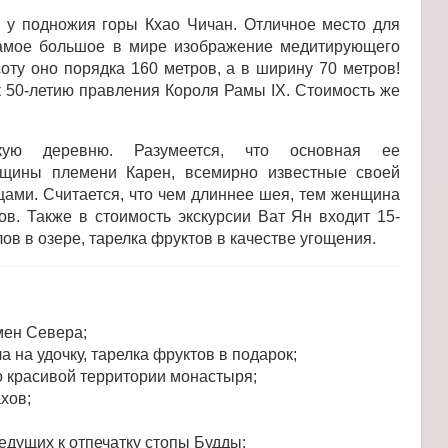
 у подножия горы Кхао Чичан. Отличное место для
самое большое в мире изображение медитирующего
оту оно порядка 160 метров, а в ширину 70 метров!
 50-летию правления Короля Рамы IX. Стоимость же
ю деревню. Разумеется, что основная ее
нщины племени Карен, всемирно известные своей
ами. Считается, что чем длиннее шея, тем женщина
в. Также в стоимость экскурсии Ват Ян входит 15-
ов в озере, тарелка фруктов в качестве угощения.
мен Севера;
а на удочку, тарелка фруктов в подарок;
о красивой территории монастыря;
хов;
едущих к отпечатку стопы Будды;