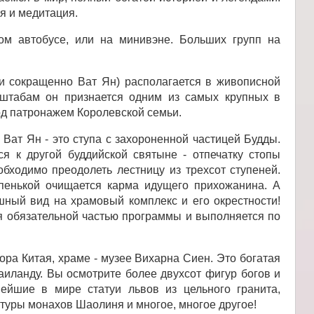
я и медитация.
м автобусе, или на минивэне. Больших групп на
 сокращенно Ват Ян) располагается в живописной
сштабам он признается одним из самых крупных в
од патронажем Королевской семьи.
Ват Ян - это ступа с захороненной частицей Будды.
я к другой буддийской святыне - отпечатку стопы
обходимо преодолеть лестницу из трехсот ступеней.
тупенькой очищается карма идущего прихожанина. А
шный вид на храмовый комплекс и его окрестности!
ся обязательной частью программы и выполняется по
а Китая, храме - музее Вихарна Сиен. Это богатая
аиланду. Вы осмотрите более двухсот фигур богов и
ейшие в мире статуи львов из цельного гранита,
туры монахов Шаолиня и многое, многое другое!