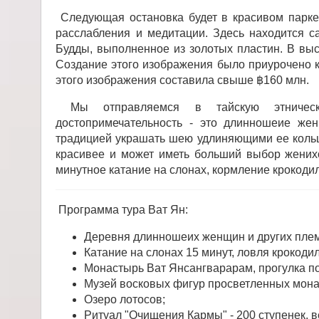
Следующая остановка будет в красивом парке
расслабления и медитации. Здесь находится 
Будды, выполненное из золотых пластин. В выс
Создание этого изображения было приурочено к
этого изображения составила свыше ฿160 млн.
Мы отправляемся в тайскую этническу
достопримечательность - это длинношеие же
традицией украшать шею удлиняющими ее кольц
красивее и может иметь больший выбор женихо
минутное катание на слонах, кормление крокодил
Программа тура Ват Ян:
Деревня длинношеих женщин и других пле
Катание на слонах 15 минут, ловля крокодил
Монастырь Ват Янсангварарам, прогулка п
Музей восковых фигур просветленных мона
Озеро лотосов;
Ритуал "Очищения Кармы" - 200 ступенек, в