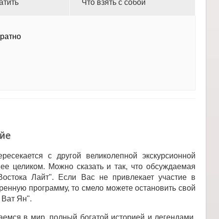
атить
Что взять с собой
братно
айе
есекается с другой великолепной экскурсионной
 ее целиком. Можно сказать и так, что обсуждаемая
Востока Лайт". Если Вас не привлекает участие в
ренную программу, то смело можете остановить свой
Ват Ян".
емся в мир, полный богатой историей и легендами.