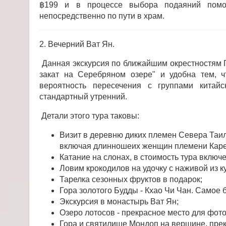
฿199 и в процессе выбора подаяний помо
непосредственно по пути в храм.
2. Вечерний Ват Ян.
Данная экскурсия по ближайшим окрестностям П
закат на Серебряном озере" и удобна тем, 
вероятность пересечения с группами китай
стандартный утренний.
Детали этого тура таковы:
Визит в деревню диких племен Севера Таил
включая длинношеих женщин племени Каре
Катание на слонах, в стоимость тура включе
Ловим крокодилов на удочку с наживой из к
Тарелка сезонных фруктов в подарок;
Гора золотого Будды - Кхао Чи Чан. Самое
Экскурсия в монастырь Ват Ян;
Озеро лотосов - прекрасное место для фот
Гора и святилище Мондоп на вершине, пре