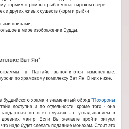
му, кормим огромных рыб в монастырском озере.
ек и других живых существ (корм и рыбки
овыми воинами;
 большое в мире изображение Будды.
мплекс Ват Ян"
граммы, в Паттайе выполняются измененные,
урсии по храмовому комплексу Ват Ян. О них ниже.
е буддийского храма и знаменитый обряд
"Похороны
айе доступна и по отдельности, кроме того - она
стандартная во всех случаях - с укладыванием в
м древних мантр. Если Вы желаете пройти ритуал
 что надо будет сделать подаяние монахам. Стоит это