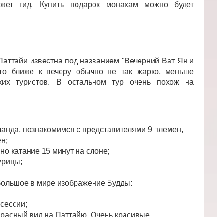
жет гид. Купить подарок монахам можно будет
аттайи известна под названием "Вечерний Ват Ян и
что ближе к вечеру обычно не так жарко, меньше
ских туристов. В остальном тур очень похож на
анда, познакомимся с представителями 9 племен,
н;
но катание 15 минут на слоне;
урицы;
 большое в мире изображение Будды;
осессии;
красный вид на Паттайю. Очень красивые