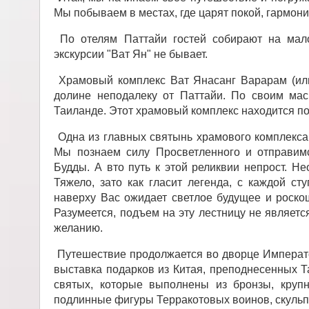
Мы побываем в местах, где царят покой, гармони
По отелям Паттайи гостей собирают на мало
экскурсии "Ват Ян" не бывает.
Храмовый комплекс Ват Янасанг Варарам (или
долине неподалеку от Паттайи. По своим ма
Таиланде. Этот храмовый комплекс находится п
Одна из главных святынь храмового комплекса 
Мы познаем силу Просветленного и отправимс
Будды. А вто путь к этой реликвии непрост. Не
Тяжело, зато как гласит легенда, с каждой с
наверху Вас ожидает светлое будущее и роско
Разумеется, подъем на эту лестницу не являет
желанию.
Путешествие продолжается во дворце Император
выставка подарков из Китая, преподнесенных Т
святых, которые выполнены из бронзы, крупн
подлинные фигуры Терракотовых воинов, скульп