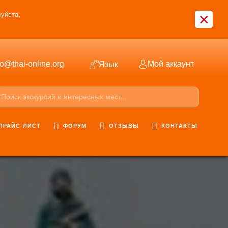
×
уйста,
fo@thai-online.org
Мой аккаунт
Язык
ПРАЙС-ЛИСТ
ФОРУМ
ОТЗЫВЫ
КОНТАКТЫ