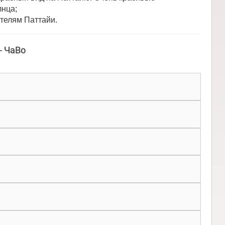
лнца;
отелям Паттайи.
- ЧаВо