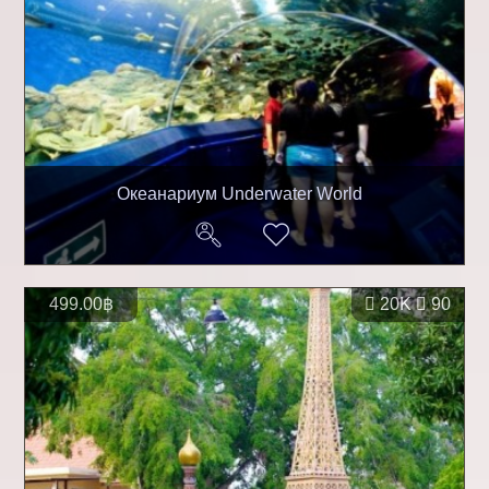
Океанариум Underwater World
499.00฿
20K
90