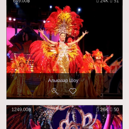
649.00฿
24K
51
Альказар Шоу
1249.00฿
26K
50