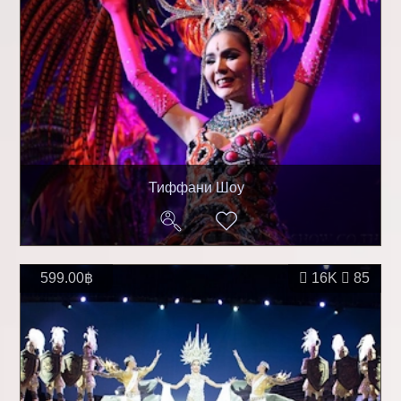
Тиффани Шоу
599.00฿
16K
85