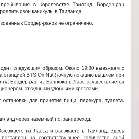
 пребывания в Королевстве Таиланд. Бордер-ран
одлить свои каникулы в Таиланде.
изованных Бордер-ранов не ограничено.
оходит следующим образом. Около 19:30 выезжаем с
, за станцией BTS On Nut (точную локацию вышлем при
а на Бордер-ран из Бангкока в Лаос осуществляется
иционером, откидными удобными креслами.
остановки для принятия пищи, перекура, туалета.
аиланд через наземный погранпереход.
ыезжаете из Лаоса и въезжаете в Таиланд. Здесь
 поставлен на соответствующее количество дней