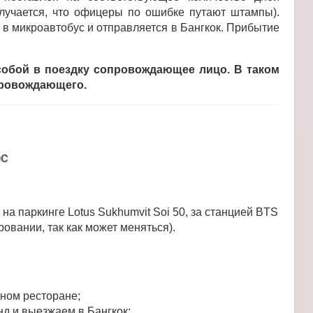
лучается, что офицеры по ошибке путают штампы).
я в микроавтобус и отправляется в Бангкок. Прибытие
 собой в поездку сопровождающее лицо. В таком
провождающего.
ос
на паркинге Lotus Sukhumvit Soi 50, за станцией BTS
овании, так как может меняться).
тном ресторане;
нд и выезжаем в Бангкок;