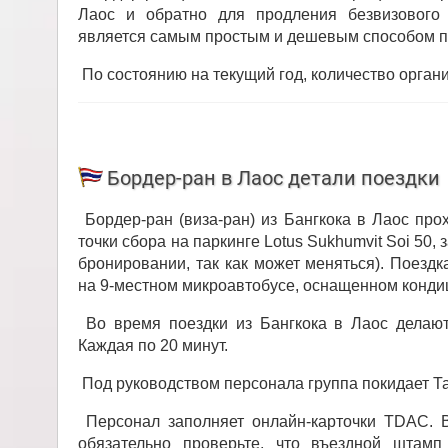
Лаос и обратно для продления безвизового
является самым простым и дешевым способом пр
По состоянию на текущий год, количество орган
Бордер-ран в Лаос детали поездки
Бордер-ран (виза-ран) из Бангкока в Лаос пр
точки сбора на паркинге Lotus Sukhumvit Soi 50
бронировании, так как может меняться). Поездк
на 9-местном микроавтобусе, оснащенном конд
Во время поездки из Бангкока в Лаос делают 
Каждая по 20 минут.
Под руководством персонала группа покидает Т
Персонал заполняет онлайн-карточки TDAC. В
обязательно проверьте, что въездной штамп