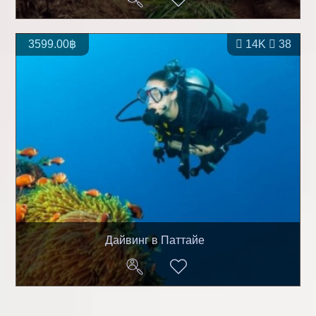
3599.00฿
14K
38
Дайвинг в Паттайе