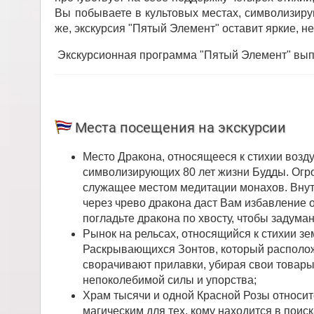
Вы побываете в культовых местах, символизирую
же, экскурсия "Пятый Элемент" оставит яркие, 
Экскурсионная программа "Пятый Элемент" выпо
Места посещения на экскурсии
Место Дракона, относящееся к стихии возду
символизирующих 80 лет жизни Будды. Огро
служащее местом медитации монахов. Внут
через чрево дракона даст Вам избавление о
погладьте дракона по хвосту, чтобы задума
Рынок на рельсах, относящийся к стихии 
Раскрывающихся Зонтов, который располож
сворачивают прилавки, убирая свои товар
непоколебимой силы и упорства;
Храм тысячи и одной Красной Розы относитс
магическим для тех, кому находится в поиск