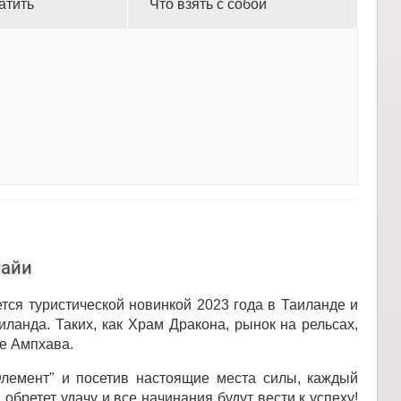
атить
Что взять с собой
тайи
ся туристической новинкой 2023 года в Таиланде и
анда. Таких, как Храм Дракона, рынок на рельсах,
де Ампхава.
лемент" и посетив настоящие места силы, каждый
обретет удачу и все начинания будут вести к успеху!