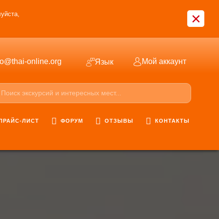
×
уйста,
fo@thai-online.org
Мой аккаунт
Язык
ПРАЙС-ЛИСТ
ФОРУМ
ОТЗЫВЫ
КОНТАКТЫ