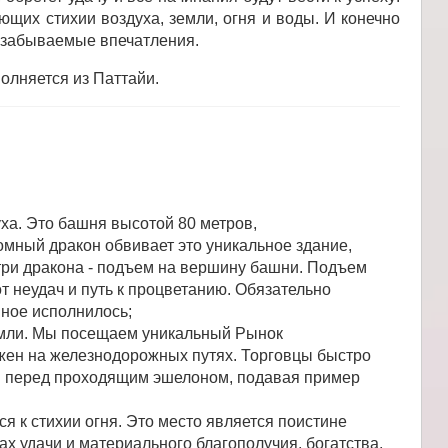
щих стихии воздуха, земли, огня и воды. И конечно
незабываемые впечатления.
лняется из Паттайи.
ха. Это башня высотой 80 метров,
мный дракон обвивает это уникальное здание,
ри дракона - подъем на вершину башни. Подъем
т неудач и путь к процветанию. Обязательно
нное исполнилось;
земли. Мы посещаем уникальный Рынок
ен на железнодорожных путях. Торговцы быстро
ы перед проходящим эшелоном, подавая пример
я к стихии огня. Это место является поистине
ах удачи и материального благополучия, богатства,