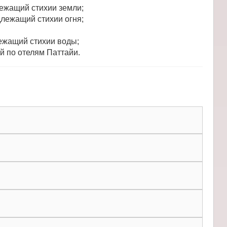
ежащий стихии земли;
длежащий стихии огня;
ежащий стихии воды;
й по отелям Паттайи.