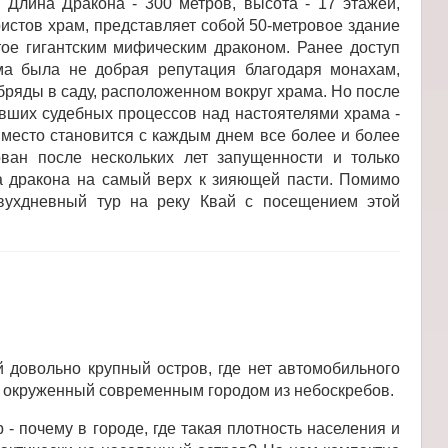
Длина Дракона - 300 метров, высота - 17 этажей,
ристов храм, представляет собой 50-метровое здание
тое гигантским мифическим драконом. Ранее доступ
ма была не добрая репутация благодаря монахам,
яды в саду, расположенном вокруг храма. Но после
вших судебных процессов над настоятелями храма -
 место становится с каждым днем все более и более
ван после нескольких лет запущенности и только
а дракона на самый верх к зияющей пасти. Помимо
 двухдневный тур на реку Квай с посещением этой
довольно крупный остров, где нет автомобильного
й, окруженный современным городом из небоскребов.
- почему в городе, где такая плотность населения и