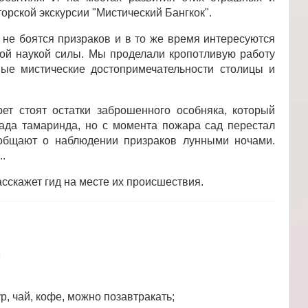
рской экскурсии "Мистический Бангкок".
не боятся призраков и в то же время интересуются
й наукой силы. Мы проделали кропотливую работу
ые мистические достопримечательности столицы и
ет стоят остатки заброшенного особняка, который
ада тамаринда, но с момента пожара сад перестал
ообщают о наблюдении призраков лунными ночами.
..
сскажет гид на месте их происшествия.
а
р, чай, кофе, можно позавтракать;