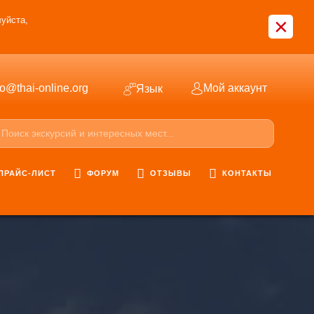
×
уйста,
fo@thai-online.org
Мой аккаунт
Язык
ПРАЙС-ЛИСТ
ФОРУМ
ОТЗЫВЫ
КОНТАКТЫ