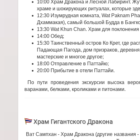
10:00 Храм Дракона и Лесной Лабиринт. Жу
храме и шокирующих ритуалах, которые зде
12:30 Изумрудная комната, Wat Paknam Phas
Дхаммакая), самый большой Будда в Бангко
13:30 Wat Khun Chan. Храм для поклонени
14:00 Обед;
15:30 Таинственный остров Ко Крет, где р
Падающая Пагода, дом призраков, деревня
мастерские и многое другое;
18:00 Отправление в Паттайю;
20:00 Прибытие в отели Паттайи.
По пути проведения экскурсии высока веро
варанами, белками, кроликами и питонами.
Храм Гигантского Дракона
Ват Сампхан - Храм Дракона (другие названия -