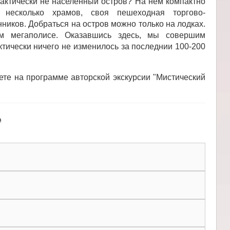
рактически не населенный остров? На нем компактно
 несколько храмов, своя пешеходная торгово-
ников. Добраться на остров можно только на лодках.
м мегаполисе. Оказавшись здесь, мы совершим
ктически ничего не изменилось за последнии 100-200
ете на программе авторской экскурсии "Мистический
о