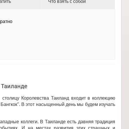
атить
Что взять с собой
братно
а
в Таиланде
в столицу Королевства Таиланд входит в коллекцию
Бангкок". В этот насыщенный день мы будем изучать
западные коллеги. В Таиланде есть давняя традиция
обытиях. И на местах развития этих страшных и