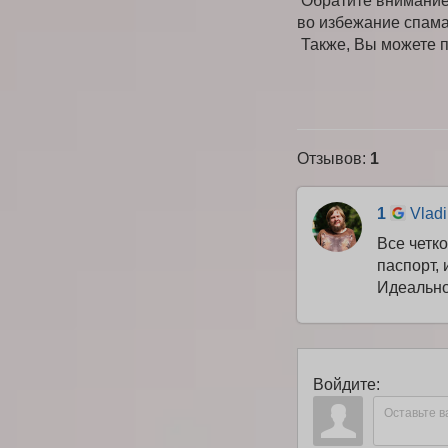
Обратите внимание,
во избежание спама
Также, Вы можете пр
Отзывов
:
1
1
Vladi
Все четк
паспорт, 
Идеально
Войдите: