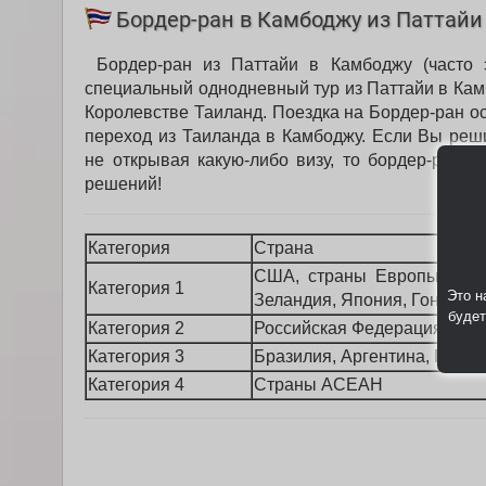
Бордер-ран в Камбоджу из Паттайи
Бордер-ран из Паттайи в Камбоджу (часто э
специальный однодневный тур из Паттайи в Кам
Королевстве Таиланд. Поездка на Бордер-ран о
переход из Таиланда в Камбоджу. Если Вы реш
не открывая какую-либо визу, то бордер-ран (
решений!
Категория
Страна
США, страны Европы, Вели
Категория 1
Это н
Зеландия, Япония, Гонконг
будет
Категория 2
Российская Федерация
Категория 3
Бразилия, Аргентина, Перу,
Категория 4
Страны АСЕАН