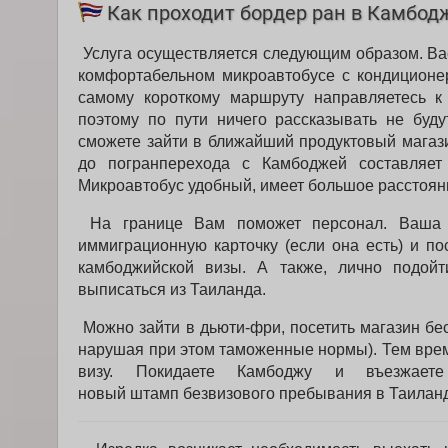
Как проходит бордер ран в Камбод
Услуга осуществляется следующим образом. Вас
комфортабельном микроавтобусе с кондиционер
самому короткому маршруту направляетесь к 
поэтому по пути ничего рассказывать не буду
сможете зайти в ближайший продуктовый магази
до погранперехода с Камбоджей составляет
Микроавтобус удобный, имеет большое расстоян
На границе Вам поможет персонал. Ваша за
иммиграционную карточку (если она есть) и п
камбоджийской визы. А также, лично подойт
выписаться из Таиланда.
Можно зайти в дьюти-фри, посетить магазин бес
нарушая при этом таможенные нормы). Тем вре
визу. Покидаете Камбоджу и въезжаете
новый штамп безвизового пребывания в Таиланд