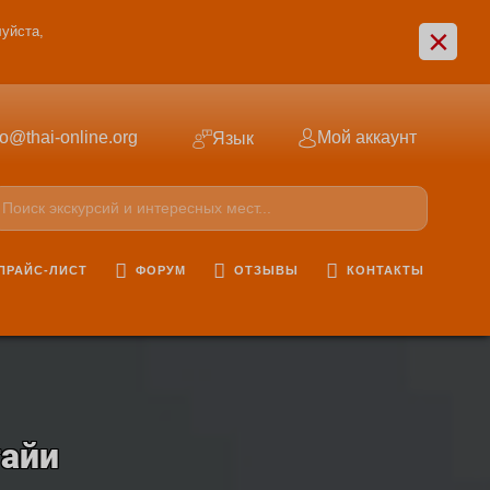
×
уйста,
fo@thai-online.org
Мой аккаунт
Язык
ПРАЙС-ЛИСТ
ФОРУМ
ОТЗЫВЫ
КОНТАКТЫ
тайи