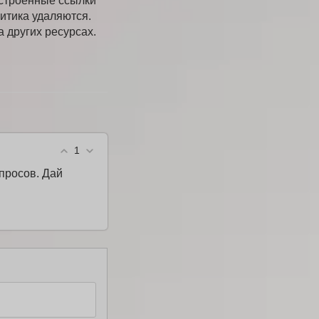
встроенные ссылки
итика удаляются.
а других ресурсах.
1
опросов. Дай