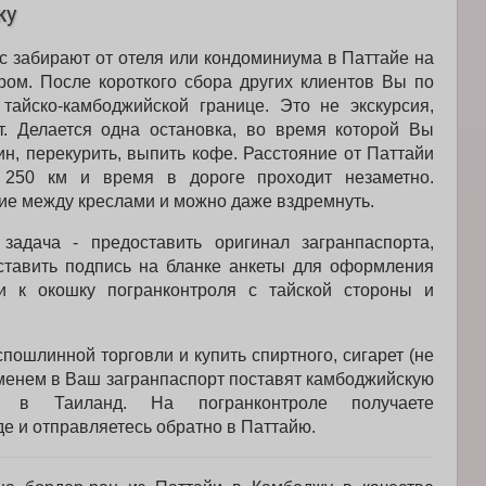
жу
 забирают от отеля или кондоминиума в Паттайе на
ом. После короткого сбора других клиентов Вы по
тайско-камбоджийской границе. Это не экскурсия,
т. Делается одна остановка, во время которой Вы
н, перекурить, выпить кофе. Расстояние от Паттайи
 250 км и время в дороге проходит незаметно.
ие между креслами и можно даже вздремнуть.
дача - предоставить оригинал загранпаспорта,
оставить подпись на бланке анкеты для оформления
и к окошку погранконтроля с тайской стороны и
пошлинной торговли и купить спиртного, сигарет (не
менем в Ваш загранпаспорт поставят камбоджийскую
 в Таиланд. На погранконтроле получаете
е и отправляетесь обратно в Паттайю.