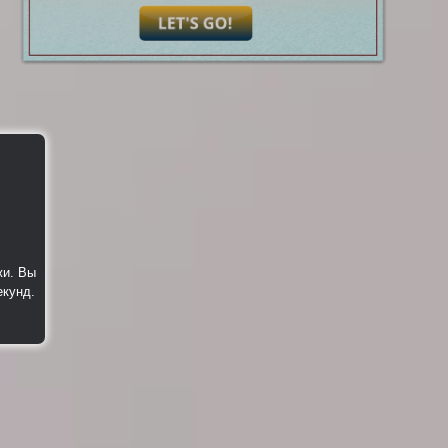
жи. Вы
екунд.