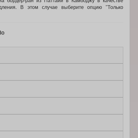
а бордер-ран из Паттайи в Камбоджу в качестве
дления. В этом случае выберите опцию "Только
Во