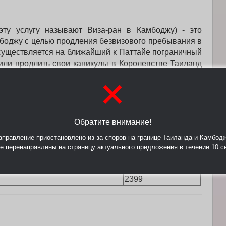
ту услугу называют Виза-ран в Камбоджу) - это
боджу с целью продления безвизового пребывания в
существляется на ближайший к Паттайе пограничный
или продлить свои каникулы в Королевстве Таиланд
+
визаран) из Паттайи в Камбоджу является одним из
Цена
Обратите внимание!
кобритания, Австралия, Новая
3199
аправление приостановлено из-за споров на границе Таиланда и Камбод
е перенаправлены на страницу актуального предложения в течение 10 с
3199
 Чили
5199
2399