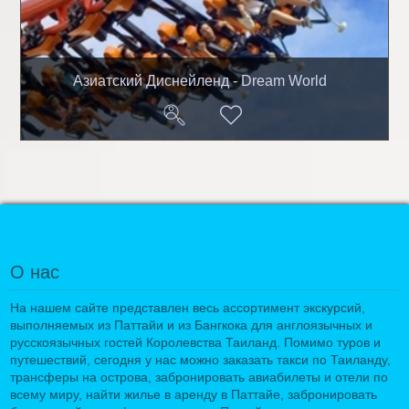
Азиатский Диснейленд - Dream World
О нас
На нашем сайте представлен весь ассортимент экскурсий,
выполняемых из Паттайи и из Бангкока для англоязычных и
русскоязычных гостей Королевства Таиланд. Помимо туров и
путешествий, сегодня у нас можно заказать такси по Таиланду,
трансферы на острова, забронировать авиабилеты и отели по
всему миру, найти жилье в аренду в Паттайе, забронировать