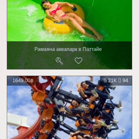
Рамаяна аквапарк в Паттайе
1649.00฿
21K
94