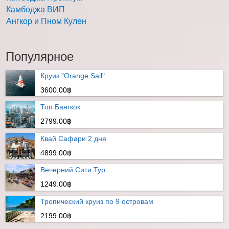
Камбоджа ВИП
Ангкор и Пном Кулен
Популярное
Круиз "Orange Sail"
3600.00฿
Топ Бангкок
2799.00฿
Квай Сафари 2 дня
4899.00฿
Вечерний Сити Тур
1249.00฿
Тропический круиз по 9 островам
2199.00฿