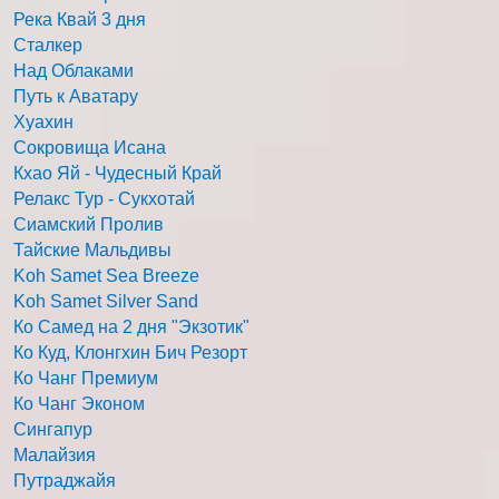
Река Квай 3 дня
Сталкер
Над Облаками
Путь к Аватару
Хуахин
Сокровища Исана
Кхао Яй - Чудесный Край
Релакс Тур - Сукхотай
Сиамский Пролив
Тайские Мальдивы
Koh Samet Sea Breeze
Koh Samet Silver Sand
Ко Самед на 2 дня "Экзотик"
Ко Куд, Клонгхин Бич Резорт
Ко Чанг Премиум
Ко Чанг Эконом
Сингапур
Малайзия
Путраджайя