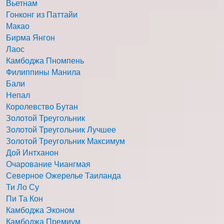
Вьетнам
Гонконг из Паттайи
Макао
Бирма Янгон
Лаос
Камбоджа Пномпень
Филиппины Манила
Бали
Непал
Королевство Бутан
Золотой Треугольник
Золотой Треугольник Лучшее
Золотой Треугольник Максимум
Дой Интханон
Очарование Чиангмая
Северное Ожерелье Таиланда
Ти Ло Су
Пи Та Кон
Камбоджа Эконом
Камбоджа Премиум