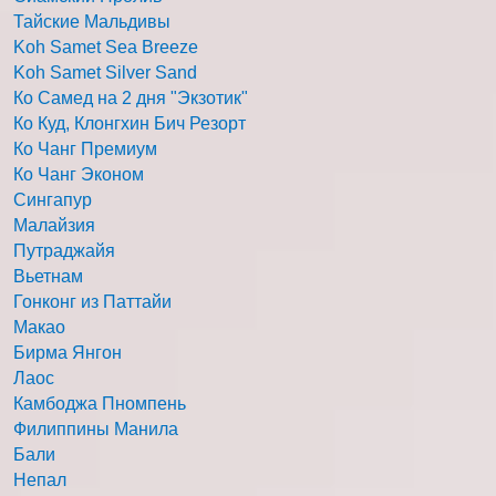
Тайские Мальдивы
Koh Samet Sea Breeze
Koh Samet Silver Sand
Ко Самед на 2 дня "Экзотик"
Ко Куд, Клонгхин Бич Резорт
Ко Чанг Премиум
Ко Чанг Эконом
Сингапур
Малайзия
Путраджайя
Вьетнам
Гонконг из Паттайи
Макао
Бирма Янгон
Лаос
Камбоджа Пномпень
Филиппины Манила
Бали
Непал