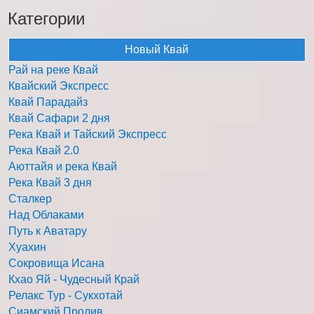
Категории
Новый Квай
Рай на реке Квай
Квайский Экспресс
Квай Парадайз
Квай Сафари 2 дня
Река Квай и Тайский Экспресс
Река Квай 2.0
Аюттайя и река Квай
Река Квай 3 дня
Сталкер
Над Облаками
Путь к Аватару
Хуахин
Сокровища Исана
Кхао Яй - Чудесный Край
Релакс Тур - Сукхотай
Сиамский Пролив