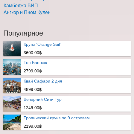
Камбоджа ВИП
Ангкор и Пном Кулен
Популярное
Круиз "Orange Sail"
3600.00฿
Топ Бангкок
2799.00฿
Квай Сафари 2 дня
4899.00฿
Вечерний Сити Тур
1249.00฿
Тропический круиз по 9 островам
2199.00฿