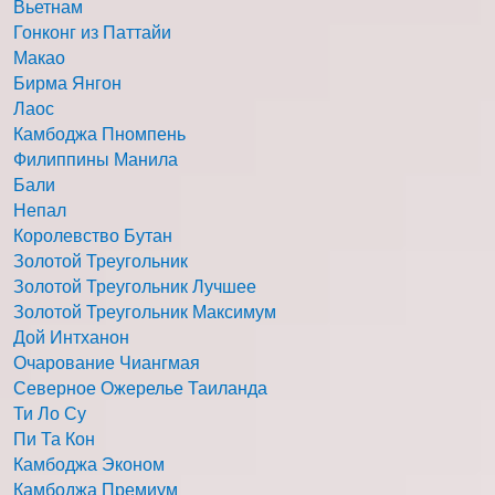
Вьетнам
Гонконг из Паттайи
Макао
Бирма Янгон
Лаос
Камбоджа Пномпень
Филиппины Манила
Бали
Непал
Королевство Бутан
Золотой Треугольник
Золотой Треугольник Лучшее
Золотой Треугольник Максимум
Дой Интханон
Очарование Чиангмая
Северное Ожерелье Таиланда
Ти Ло Су
Пи Та Кон
Камбоджа Эконом
Камбоджа Премиум