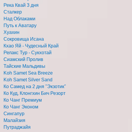
Река Квай 3 дня
Сталкер
Над Облаками
Путь к Аватару
Хуахин
Сокровища Исана
Кхао Яй - Чудесный Край
Релакс Тур - Сукхотай
Сиамский Пролив
Тайские Мальдивы
Koh Samet Sea Breeze
Koh Samet Silver Sand
Ко Самед на 2 дня "Экзотик"
Ко Куд, Клонгхин Бич Резорт
Ко Чанг Премиум
Ко Чанг Эконом
Сингапур
Малайзия
Путраджайя