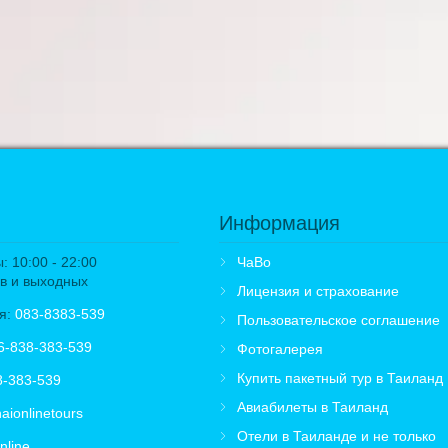
Информация
 10:00 - 22:00
ЧаВо
в и выходных
Лицензия и страхование
я:
083-8383-539
Пользовательское соглашение
6-838-383-539
Фотогалерея
Купить пакетный тур в Таиланд
8-383-539
Авиабилеты в Таиланд
aionlinetours
Отели в Таиланде и не только
nline