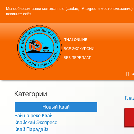
Мы собираем ваши метаданные (cookie, IP-адрес и местоположение) 
покиньте сайт.
THAI-ONLINE
ВСЕ ЭКСКУРСИИ
БЕЗ ПЕРЕПЛАТ
О
Категории
Гла
Новый Квай
Рай на реке Квай
Квайский Экспресс
Квай Парадайз