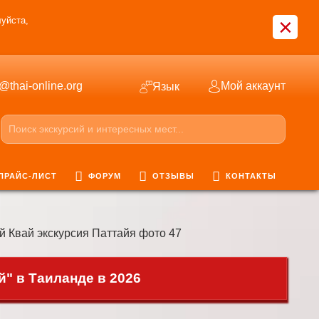
×
уйста,
o@thai-online.org
Мой аккаунт
Язык
ПРАЙС-ЛИСТ
ФОРУМ
ОТЗЫВЫ
КОНТАКТЫ
 Квай экскурсия Паттайя фото 47
" в Таиланде в 2026