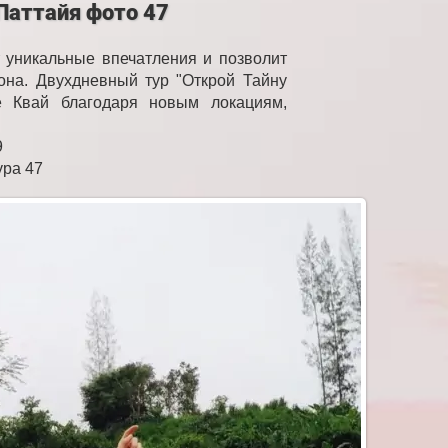
Паттайя фото 47
 уникальные впечатления и позволит
иона. Двухдневный тур "Открой Тайну
е Квай благодаря новым локациям,
9
ура 47