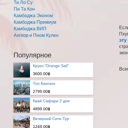
Ти Ло Су
Пи Та Кон
Камбоджа Эконом
Камбоджа Премиум
Есл
Камбоджа ВИП
Пху
Ангкор и Пном Кулен
эту
стр
эко
Популярное
Круиз "Orange Sail"
Все
3600.00฿
Топ Бангкок
2799.00฿
Квай Сафари 2 дня
4899.00฿
Вечерний Сити Тур
1249.00฿