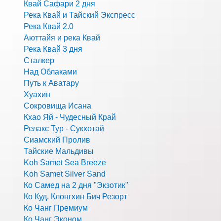
Квай Сафари 2 дня
Река Квай и Тайский Экспресс
Река Квай 2.0
Аюттайя и река Квай
Река Квай 3 дня
Сталкер
Над Облаками
Путь к Аватару
Хуахин
Сокровища Исана
Кхао Яй - Чудесный Край
Релакс Тур - Сукхотай
Сиамский Пролив
Тайские Мальдивы
Koh Samet Sea Breeze
Koh Samet Silver Sand
Ко Самед на 2 дня "Экзотик"
Ко Куд, Клонгхин Бич Резорт
Ко Чанг Премиум
Ко Чанг Эконом