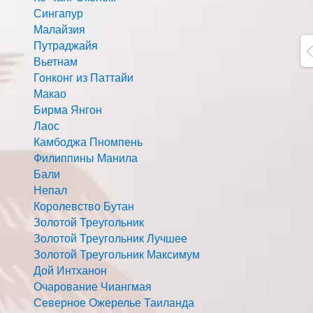
Сингапур
Малайзия
Путраджайя
Вьетнам
Гонконг из Паттайи
Макао
Бирма Янгон
Лаос
Камбоджа Пномпень
Филиппины Манила
Бали
Непал
Королевство Бутан
Золотой Треугольник
Золотой Треугольник Лучшее
Золотой Треугольник Максимум
Дой Интханон
Очарование Чиангмая
Северное Ожерелье Таиланда