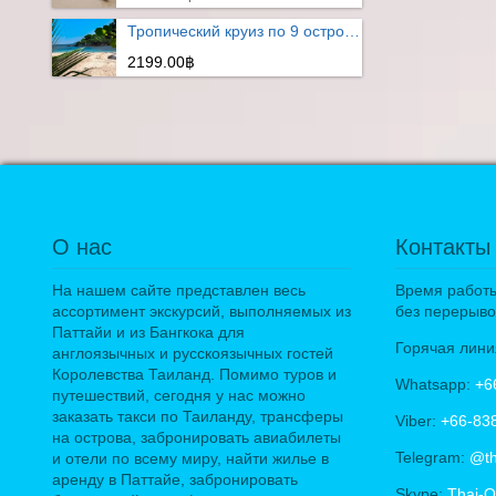
Тропический круиз по 9 островам
2199.00฿
О нас
Контакты
На нашем сайте представлен весь
Время работы:
ассортимент экскурсий, выполняемых из
без перерыво
Паттайи и из Бангкока для
Горячая лини
англоязычных и русскоязычных гостей
Королевства Таиланд. Помимо туров и
Whatsapp:
+6
путешествий, сегодня у нас можно
заказать такси по Таиланду, трансферы
Viber:
+66-83
на острова, забронировать авиабилеты
Telegram:
@th
и отели по всему миру, найти жилье в
аренду в Паттайе, забронировать
Skype:
Thai-O