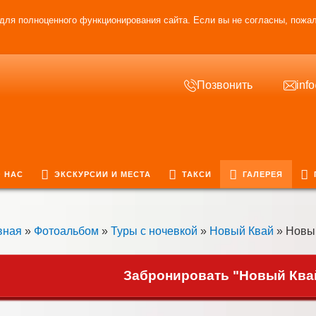
для полноценного функционирования сайта. Если вы не согласны, пожал
Позвонить
inf
 НАС
ЭКСКУРСИИ И МЕСТА
ТАКСИ
ГАЛЕРЕЯ
вная
»
Фотоальбом
»
Туры с ночевкой
»
Новый Квай
» Новый
Забронировать "Новый Квай